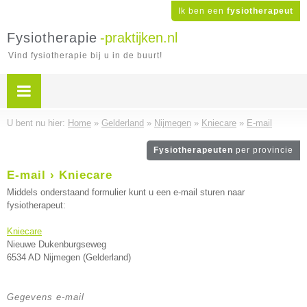
Ik ben een
fysiotherapeut
Fysiotherapie
-praktijken.nl
Vind fysiotherapie bij u in de buurt!
U bent nu hier:
Home
»
Gelderland
»
Nijmegen
»
Kniecare
»
E-mail
Fysiotherapeuten
per provincie
E-mail › Kniecare
Middels onderstaand formulier kunt u een e-mail sturen naar
fysiotherapeut:
Kniecare
Nieuwe Dukenburgseweg
6534 AD Nijmegen (Gelderland)
Gegevens e-mail