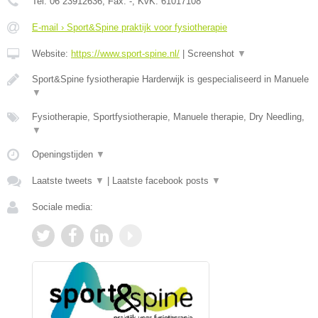
Tel:
06 23912636
, Fax:
-
, KvK:
61017108
E-mail › Sport&Spine praktijk voor fysiotherapie
Website:
https://www.sport-spine.nl/
|
Screenshot
▼
Sport&Spine fysiotherapie Harderwijk is gespecialiseerd in Manuele
▼
Fysiotherapie, Sportfysiotherapie, Manuele therapie, Dry Needling,
▼
Openingstijden
▼
Laatste tweets
▼
|
Laatste facebook posts
▼
Sociale media: