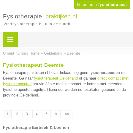
Ik ben een
fysiotherapeut
Fysiotherapie
-praktijken.nl
Vind fysiotherapie bij u in de buurt!
U bent nu hier:
Home
»
Gelderland
»
Beemte
Fysiotherapeut Beemte
Fysiotherapie-praktijken.nl bevat helaas nog geen
fysiotherapeuten in
Beemte
. Ga naar
fysiotherapeut Gelderland
of ga naar
direct contact met
fysiotherapeuten
om via één e-mail in contact te komen met meerdere
fysiotherapeuten tegelijk. Hieronder worden nu resultaten getoond uit de
provincie Gelderland.
1
2
3
4
5
»
»»
Fysiotherapie Eerbeek & Loenen