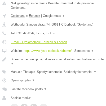
Niet gevestigd in de plaats Beemte, maar wel in de provincie
Gelderland.
Gelderland
»
Eerbeek
|
Google maps
▼
Wethouder Sandersstraat 74
,
6961 HC
Eerbeek
(
Gelderland
)
Tel:
0313-651196
, Fax:
-
, KvK:
-
E-mail › Fysiotherapie Eerbeek & Loenen
Website:
https://www.fysio-eerbeek.nl/home/
|
Screenshot
▼
Binnen onze praktijk zijn diverse specialisaties beschikbaar om u te
▼
Manuele Therapie, Sportfysiotherapie, Bekkenfysiotherapie,
▼
Openingstijden
▼
Laatste facebook posts
▼
Sociale media: