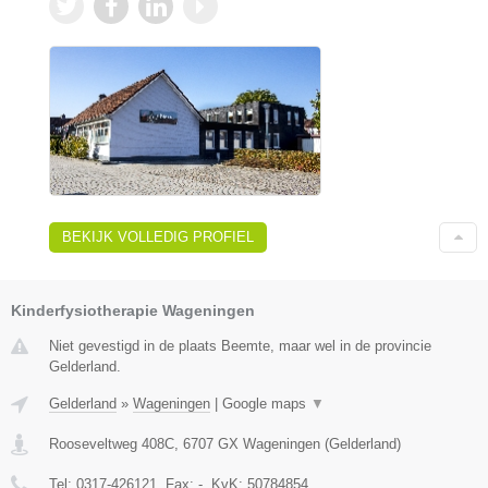
BEKIJK VOLLEDIG PROFIEL
Kinderfysiotherapie Wageningen
Niet gevestigd in de plaats Beemte, maar wel in de provincie
Gelderland.
Gelderland
»
Wageningen
|
Google maps
▼
Rooseveltweg 408C
,
6707 GX
Wageningen
(
Gelderland
)
Tel:
0317-426121
, Fax:
-
, KvK:
50784854