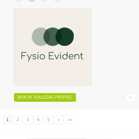
BEKIJK VOLLEDIG PROFIEL
1
2
3
4
5
»
»»