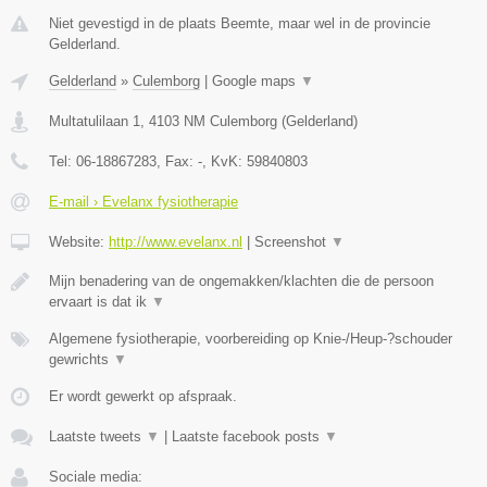
Niet gevestigd in de plaats Beemte, maar wel in de provincie
Gelderland.
Gelderland
»
Culemborg
|
Google maps
▼
Multatulilaan 1
,
4103 NM
Culemborg
(
Gelderland
)
Tel:
06-18867283
, Fax:
-
, KvK:
59840803
E-mail › Evelanx fysiotherapie
Website:
http://www.evelanx.nl
|
Screenshot
▼
Mijn benadering van de ongemakken/klachten die de persoon
ervaart is dat ik
▼
Algemene fysiotherapie, voorbereiding op Knie-/Heup-?schouder
gewrichts
▼
Er wordt gewerkt op afspraak.
Laatste tweets
▼
|
Laatste facebook posts
▼
Sociale media: