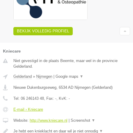
BEKIJK VOLLEDIG PROFIEL
Kniecare
Niet gevestigd in de plaats Beemte, maar wel in de provincie
Gelderland.
Gelderland
»
Nijmegen
|
Google maps
▼
Nieuwe Dukenburgseweg
,
6534 AD
Nijmegen
(
Gelderland
)
Tel:
06 246143 48
, Fax:
-
, KvK:
-
E-mail › Kniecare
Website:
http://www.kniecare.nl
|
Screenshot
▼
Je hebt een knieklacht en daar wil je niet onnodig
▼