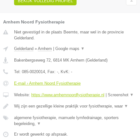
BEKIJK VOLLEDIG PROFIEL
Arnhem Noord Fysiotherapie
Niet gevestigd in de plaats Beemte, maar wel in de provincie
Gelderland.
Gelderland
»
Arnhem
|
Google maps
▼
Bakenbergseweg 72
,
6814 MK
Arnhem
(
Gelderland
)
Tel:
085-0020014
, Fax:
-
, KvK:
-
E-mail › Arnhem Noord Fysiotherapie
Website:
https://www.arnhemnoordfysiotherapie.nl
|
Screenshot
▼
Wij zijn een gezellige kleine praktijk voor fysiotherapie, waar
▼
algemene fysiotherapie, mamuele lymfedrainage, sporters
begeleiding,
▼
Er wordt gewerkt op afspraak.