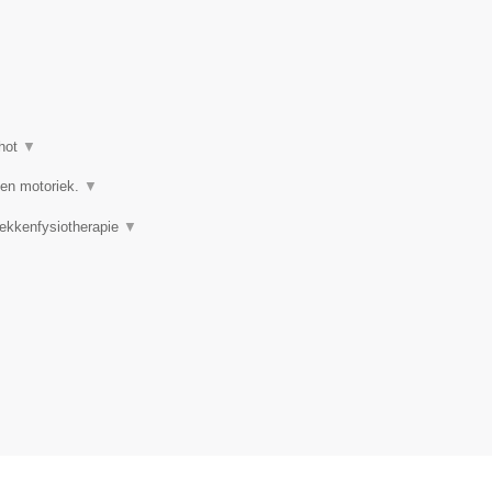
hot
▼
 en motoriek.
▼
Bekkenfysiotherapie
▼