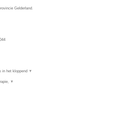
rovincie Gelderland.
044
k in het kloppend
▼
rapie,
▼