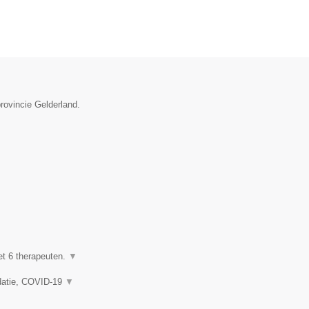
rovincie Gelderland.
et 6 therapeuten.
▼
idatie, COVID-19
▼