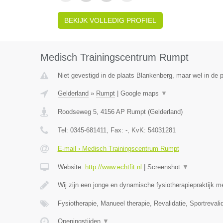
BEKIJK VOLLEDIG PROFIEL
Medisch Trainingscentrum Rumpt
Niet gevestigd in de plaats Blankenberg, maar wel in de p
Gelderland
»
Rumpt
|
Google maps
▼
Roodseweg 5
,
4156 AP
Rumpt
(
Gelderland
)
Tel:
0345-681411
, Fax:
-
, KvK:
54031281
E-mail › Medisch Trainingscentrum Rumpt
Website:
http://www.echtfit.nl
|
Screenshot
▼
Wij zijn een jonge en dynamische fysiotherapiepraktijk m
Fysiotherapie, Manueel therapie, Revalidatie, Sportreval
Openingstijden
▼