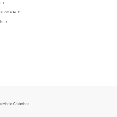
t
▼
baar om u te
▼
ie,
▼
rovincie Gelderland.