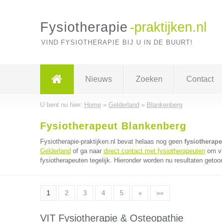
Fysiotherapie
-praktijken.nl
VIND FYSIOTHERAPIE BIJ U IN DE BUURT!
Nieuws
Zoeken
Contact
U bent nu hier:
Home
»
Gelderland
»
Blankenberg
Fysiotherapeut Blankenberg
Fysiotherapie-praktijken.nl bevat helaas nog geen
fysiotherap
Gelderland
of ga naar
direct contact met fysiotherapeuten
om vi
fysiotherapeuten tegelijk. Hieronder worden nu resultaten getoo
1
2
3
4
5
»
»»
VIT Fysiotherapie & Osteopathie