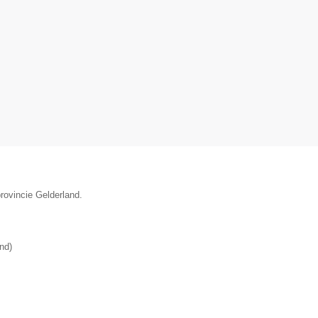
rovincie Gelderland.
and
)