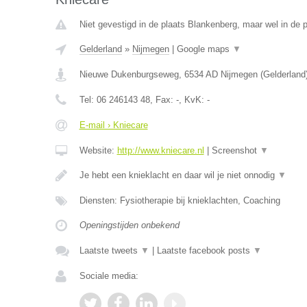
Niet gevestigd in de plaats Blankenberg, maar wel in de p
Gelderland
»
Nijmegen
|
Google maps
▼
Nieuwe Dukenburgseweg
,
6534 AD
Nijmegen
(
Gelderland
Tel:
06 246143 48
, Fax:
-
, KvK:
-
E-mail › Kniecare
Website:
http://www.kniecare.nl
|
Screenshot
▼
Je hebt een knieklacht en daar wil je niet onnodig
▼
Diensten: Fysiotherapie bij knieklachten, Coaching
Openingstijden onbekend
Laatste tweets
▼
|
Laatste facebook posts
▼
Sociale media: