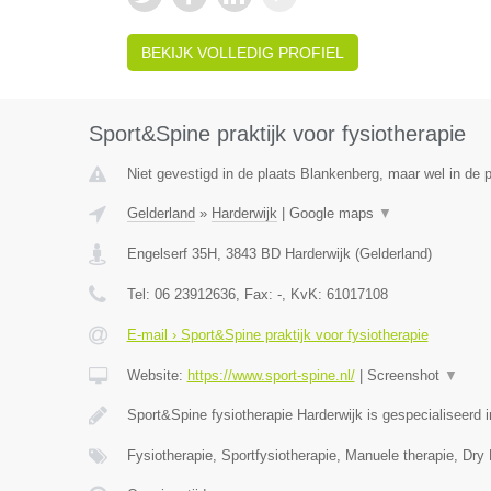
BEKIJK VOLLEDIG PROFIEL
Sport&Spine praktijk voor fysiotherapie
Niet gevestigd in de plaats Blankenberg, maar wel in de p
Gelderland
»
Harderwijk
|
Google maps
▼
Engelserf 35H
,
3843 BD
Harderwijk
(
Gelderland
)
Tel:
06 23912636
, Fax:
-
, KvK:
61017108
E-mail › Sport&Spine praktijk voor fysiotherapie
Website:
https://www.sport-spine.nl/
|
Screenshot
▼
Sport&Spine fysiotherapie Harderwijk is gespecialiseerd
Fysiotherapie, Sportfysiotherapie, Manuele therapie, Dry