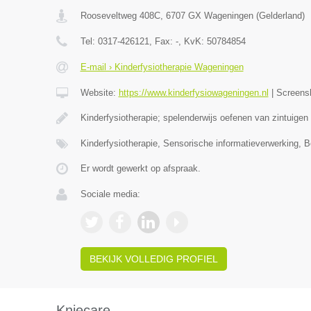
Rooseveltweg 408C
,
6707 GX
Wageningen
(
Gelderland
)
Tel:
0317-426121
, Fax:
-
, KvK:
50784854
E-mail › Kinderfysiotherapie Wageningen
Website:
https://www.kinderfysiowageningen.nl
|
Screens
Kinderfysiotherapie; spelenderwijs oefenen van zintuigen
Kinderfysiotherapie, Sensorische informatieverwerking, 
Er wordt gewerkt op afspraak.
Sociale media:
BEKIJK VOLLEDIG PROFIEL
Kniecare