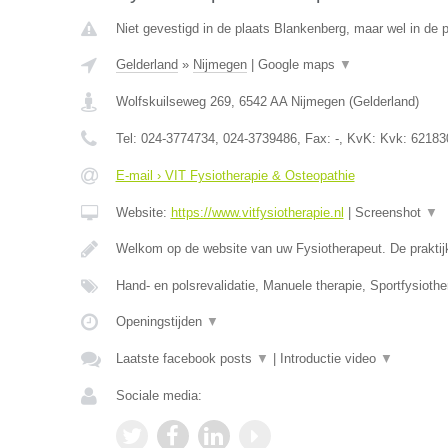
Niet gevestigd in de plaats Blankenberg, maar wel in de p
Gelderland
»
Nijmegen
|
Google maps
▼
Wolfskuilseweg 269
,
6542 AA
Nijmegen
(
Gelderland
)
Tel:
024-3774734, 024-3739486
, Fax:
-
, KvK:
Kvk: 62183
E-mail › VIT Fysiotherapie & Osteopathie
Website:
https://www.vitfysiotherapie.nl
|
Screenshot
▼
Welkom op de website van uw Fysiotherapeut. De praktij
Hand- en polsrevalidatie, Manuele therapie, Sportfysiothe
Openingstijden
▼
Laatste facebook posts
▼
|
Introductie video
▼
Sociale media: