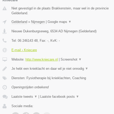
Niet gevestigd in de plaats Brakkenstein, maar wel in de provincie
Gelderland.
Gelderland
»
Nijmegen
|
Google maps
▼
Nieuwe Dukenburgseweg
,
6534 AD
Nijmegen
(
Gelderland
)
Tel:
06 246143 48
, Fax:
-
, KvK:
-
E-mail › Kniecare
Website:
http://www.kniecare.nl
|
Screenshot
▼
Je hebt een knieklacht en daar wil je niet onnodig
▼
Diensten: Fysiotherapie bij knieklachten, Coaching
Openingstijden onbekend
Laatste tweets
▼
|
Laatste facebook posts
▼
Sociale media: