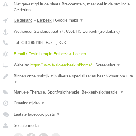
Niet gevestigd in de plaats Brakkenstein, maar wel in de provincie
Gelderland.
Gelderland
»
Eerbeek
|
Google maps
▼
Wethouder Sandersstraat 74
,
6961 HC
Eerbeek
(
Gelderland
)
Tel:
0313-651196
, Fax:
-
, KvK:
-
E-mail › Fysiotherapie Eerbeek & Loenen
Website:
https://www.fysio-eerbeek.nl/home/
|
Screenshot
▼
Binnen onze praktijk zijn diverse specialisaties beschikbaar om u te
▼
Manuele Therapie, Sportfysiotherapie, Bekkenfysiotherapie,
▼
Openingstijden
▼
Laatste facebook posts
▼
Sociale media: