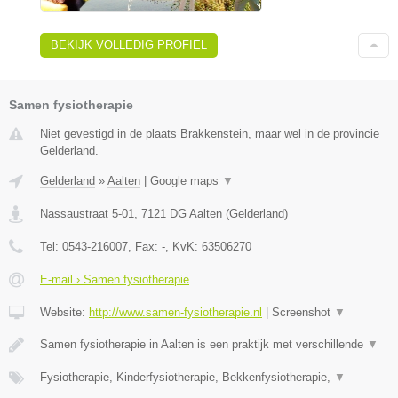
BEKIJK VOLLEDIG PROFIEL
Samen fysiotherapie
Niet gevestigd in de plaats Brakkenstein, maar wel in de provincie
Gelderland.
Gelderland
»
Aalten
|
Google maps
▼
Nassaustraat 5-01
,
7121 DG
Aalten
(
Gelderland
)
Tel:
0543-216007
, Fax:
-
, KvK:
63506270
E-mail › Samen fysiotherapie
Website:
http://www.samen-fysiotherapie.nl
|
Screenshot
▼
Samen fysiotherapie in Aalten is een praktijk met verschillende
▼
Fysiotherapie, Kinderfysiotherapie, Bekkenfysiotherapie,
▼