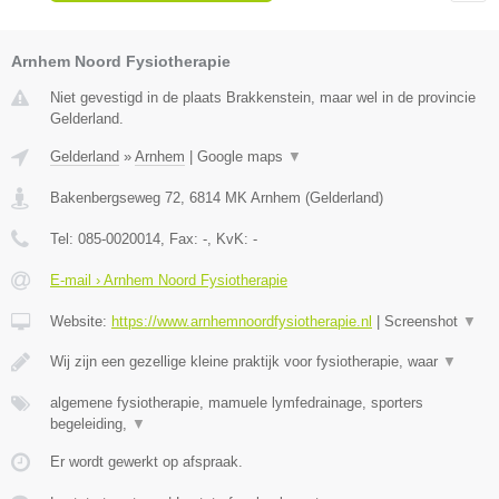
Arnhem Noord Fysiotherapie
Niet gevestigd in de plaats Brakkenstein, maar wel in de provincie
Gelderland.
Gelderland
»
Arnhem
|
Google maps
▼
Bakenbergseweg 72
,
6814 MK
Arnhem
(
Gelderland
)
Tel:
085-0020014
, Fax:
-
, KvK:
-
E-mail › Arnhem Noord Fysiotherapie
Website:
https://www.arnhemnoordfysiotherapie.nl
|
Screenshot
▼
Wij zijn een gezellige kleine praktijk voor fysiotherapie, waar
▼
algemene fysiotherapie, mamuele lymfedrainage, sporters
begeleiding,
▼
Er wordt gewerkt op afspraak.