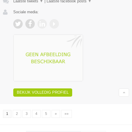
Laatste tweets
▼
|
Laatste facebook posts
▼
Sociale media:
BEKIJK VOLLEDIG PROFIEL
1
2
3
4
5
»
»»