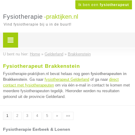
Ik ben een
fysiotherapeut
Fysiotherapie
-praktijken.nl
Vind fysiotherapie bij u in de buurt!
U bent nu hier:
Home
»
Gelderland
»
Brakkenstein
Fysiotherapeut Brakkenstein
Fysiotherapie-praktijken.nl bevat helaas nog geen
fysiotherapeuten in
Brakkenstein
. Ga naar
fysiotherapeut Gelderland
of ga naar
direct
contact met fysiotherapeuten
om via één e-mail in contact te komen met
meerdere fysiotherapeuten tegelijk. Hieronder worden nu resultaten
getoond uit de provincie Gelderland.
1
2
3
4
5
»
»»
Fysiotherapie Eerbeek & Loenen