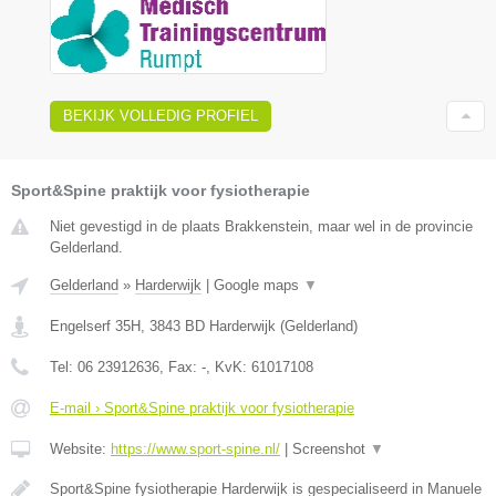
BEKIJK VOLLEDIG PROFIEL
Sport&Spine praktijk voor fysiotherapie
Niet gevestigd in de plaats Brakkenstein, maar wel in de provincie
Gelderland.
Gelderland
»
Harderwijk
|
Google maps
▼
Engelserf 35H
,
3843 BD
Harderwijk
(
Gelderland
)
Tel:
06 23912636
, Fax:
-
, KvK:
61017108
E-mail › Sport&Spine praktijk voor fysiotherapie
Website:
https://www.sport-spine.nl/
|
Screenshot
▼
Sport&Spine fysiotherapie Harderwijk is gespecialiseerd in Manuele