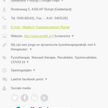
Gelderland
»
Rumpt
|
Google maps
▼
Roodseweg 5
,
4156 AP
Rumpt
(
Gelderland
)
Tel:
0345-681411
, Fax:
-
, KvK:
54031281
E-mail › Medisch Trainingscentrum Rumpt
Website:
http://www.echtfit.nl
|
Screenshot
▼
Wij zijn een jonge en dynamische fysiotherapiepraktijk met 6
therapeuten.
▼
Fysiotherapie, Manueel therapie, Revalidatie, Sportrevalidatie,
COVID-19
▼
Openingstijden
▼
Laatste facebook posts
▼
Sociale media: