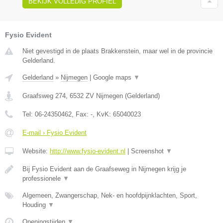
BEKIJK VOLLEDIG PROFIEL
Fysio Evident
Niet gevestigd in de plaats Brakkenstein, maar wel in de provincie
Gelderland.
Gelderland
»
Nijmegen
|
Google maps
▼
Graafsweg 274
,
6532 ZV
Nijmegen
(
Gelderland
)
Tel:
06-24350462
, Fax:
-
, KvK:
65040023
E-mail › Fysio Evident
Website:
http://www.fysio-evident.nl
|
Screenshot
▼
Bij Fysio Evident aan de Graafseweg in Nijmegen krijg je
professionele
▼
Algemeen, Zwangerschap, Nek- en hoofdpijnklachten, Sport,
Houding
▼
Openingstijden
▼