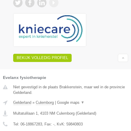
BEKIJK VOLLEDIG PROFIEL
Evelanx fysiotherapie
Niet gevestigd in de plaats Brakkenstein, maar wel in de provincie
Gelderland.
Gelderland
»
Culemborg
|
Google maps
▼
Multatulilaan 1
,
4103 NM
Culemborg
(
Gelderland
)
Tel:
06-18867283
, Fax:
-
, KvK:
59840803