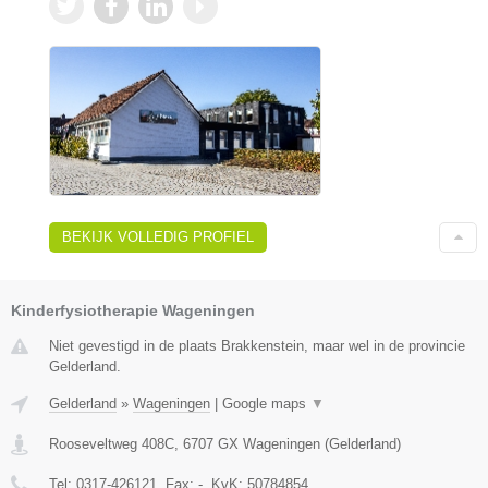
BEKIJK VOLLEDIG PROFIEL
Kinderfysiotherapie Wageningen
Niet gevestigd in de plaats Brakkenstein, maar wel in de provincie
Gelderland.
Gelderland
»
Wageningen
|
Google maps
▼
Rooseveltweg 408C
,
6707 GX
Wageningen
(
Gelderland
)
Tel:
0317-426121
, Fax:
-
, KvK:
50784854