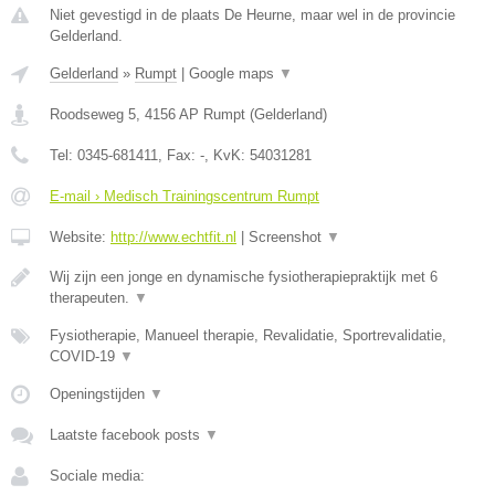
Niet gevestigd in de plaats De Heurne, maar wel in de provincie
Gelderland.
Gelderland
»
Rumpt
|
Google maps
▼
Roodseweg 5
,
4156 AP
Rumpt
(
Gelderland
)
Tel:
0345-681411
, Fax:
-
, KvK:
54031281
E-mail › Medisch Trainingscentrum Rumpt
Website:
http://www.echtfit.nl
|
Screenshot
▼
Wij zijn een jonge en dynamische fysiotherapiepraktijk met 6
therapeuten.
▼
Fysiotherapie, Manueel therapie, Revalidatie, Sportrevalidatie,
COVID-19
▼
Openingstijden
▼
Laatste facebook posts
▼
Sociale media: