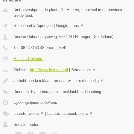
Niet gevestigd in de plaats De Heurne, maar wel in de provincie
Gelderland.
Gelderland
»
Nijmegen
|
Google maps
▼
Nieuwe Dukenburgseweg
,
6534 AD
Nijmegen
(
Gelderland
)
Tel:
06 246143 48
, Fax:
-
, KvK:
-
E-mail › Kniecare
Website:
http://www.kniecare.nl
|
Screenshot
▼
Je hebt een knieklacht en daar wil je niet onnodig
▼
Diensten: Fysiotherapie bij knieklachten, Coaching
Openingstijden onbekend
Laatste tweets
▼
|
Laatste facebook posts
▼
Sociale media: