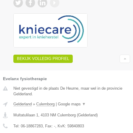
BEKIJK VOLLEDIG PROFIEL
Evelanx fysiotherapie
Niet gevestigd in de plaats De Heurne, maar wel in de provincie
Gelderland.
Gelderland
»
Culemborg
|
Google maps
▼
Multatulilaan 1
,
4103 NM
Culemborg
(
Gelderland
)
Tel:
06-18867283
, Fax:
-
, KvK:
59840803