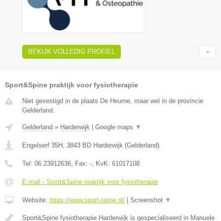
BEKIJK VOLLEDIG PROFIEL
Sport&Spine praktijk voor fysiotherapie
Niet gevestigd in de plaats De Heurne, maar wel in de provincie
Gelderland.
Gelderland
»
Harderwijk
|
Google maps
▼
Engelserf 35H
,
3843 BD
Harderwijk
(
Gelderland
)
Tel:
06 23912636
, Fax:
-
, KvK:
61017108
E-mail › Sport&Spine praktijk voor fysiotherapie
Website:
https://www.sport-spine.nl/
|
Screenshot
▼
Sport&Spine fysiotherapie Harderwijk is gespecialiseerd in Manuele