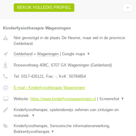
BEKIJK VOLLEDIG PROFIEL
Kinderfysiotherapie Wageningen
Niet gevestigd in de plaats De Heurne, maar wel in de provincie
Gelderland.
Gelderland
»
Wageningen
|
Google maps
▼
Rooseveltweg 408C
,
6707 GX
Wageningen
(
Gelderland
)
Tel:
0317-426121
, Fax:
-
, KvK:
50784854
E-mail › Kinderfysiotherapie Wageningen
Website:
https://www.kinderfysiowageningen.nl
|
Screenshot
▼
Kinderfysiotherapie; spelenderwijs oefenen van zintuigen en
motoriek.
▼
Kinderfysiotherapie, Sensorische informatieverwerking,
Bekkenfysiotherapie
▼