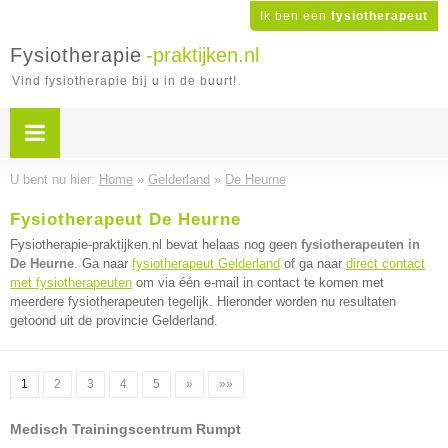
Ik ben een
fysiotherapeut
Fysiotherapie
-praktijken.nl
Vind fysiotherapie bij u in de buurt!
U bent nu hier:
Home
»
Gelderland
»
De Heurne
Fysiotherapeut De Heurne
Fysiotherapie-praktijken.nl bevat helaas nog geen
fysiotherapeuten in
De Heurne
. Ga naar
fysiotherapeut Gelderland
of ga naar
direct contact
met fysiotherapeuten
om via één e-mail in contact te komen met
meerdere fysiotherapeuten tegelijk. Hieronder worden nu resultaten
getoond uit de provincie Gelderland.
1
2
3
4
5
»
»»
Medisch Trainingscentrum Rumpt