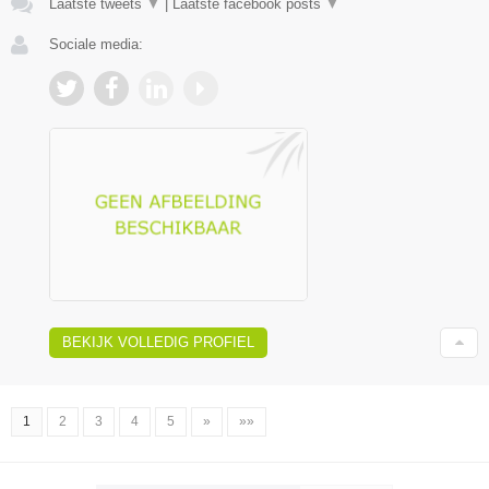
Laatste tweets
▼
|
Laatste facebook posts
▼
Sociale media:
BEKIJK VOLLEDIG PROFIEL
1
2
3
4
5
»
»»