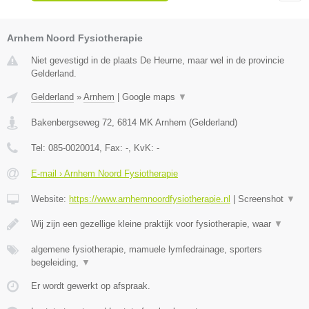
Arnhem Noord Fysiotherapie
Niet gevestigd in de plaats De Heurne, maar wel in de provincie
Gelderland.
Gelderland
»
Arnhem
|
Google maps
▼
Bakenbergseweg 72
,
6814 MK
Arnhem
(
Gelderland
)
Tel:
085-0020014
, Fax:
-
, KvK:
-
E-mail › Arnhem Noord Fysiotherapie
Website:
https://www.arnhemnoordfysiotherapie.nl
|
Screenshot
▼
Wij zijn een gezellige kleine praktijk voor fysiotherapie, waar
▼
algemene fysiotherapie, mamuele lymfedrainage, sporters
begeleiding,
▼
Er wordt gewerkt op afspraak.