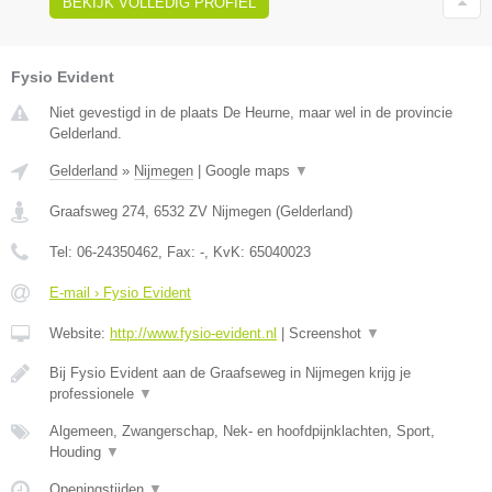
BEKIJK VOLLEDIG PROFIEL
Fysio Evident
Niet gevestigd in de plaats De Heurne, maar wel in de provincie
Gelderland.
Gelderland
»
Nijmegen
|
Google maps
▼
Graafsweg 274
,
6532 ZV
Nijmegen
(
Gelderland
)
Tel:
06-24350462
, Fax:
-
, KvK:
65040023
E-mail › Fysio Evident
Website:
http://www.fysio-evident.nl
|
Screenshot
▼
Bij Fysio Evident aan de Graafseweg in Nijmegen krijg je
professionele
▼
Algemeen, Zwangerschap, Nek- en hoofdpijnklachten, Sport,
Houding
▼
Openingstijden
▼