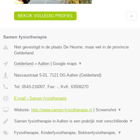
BEKIJK VOLLEDIG PROFIEL
Samen fysiotherapie
Niet gevestigd in de plaats De Heurne, maar wel in de provincie
Gelderland.
Gelderland
»
Aalten
|
Google maps
▼
Nassaustraat 5-01
,
7121 DG
Aalten
(
Gelderland
)
Tel:
0543-216007
, Fax:
-
, KvK:
63506270
E-mail › Samen fysiotherapie
Website:
http://www.samen-fysiotherapie.nl
|
Screenshot
▼
Samen fysiotherapie in Aalten is een praktijk met verschillende
▼
Fysiotherapie, Kinderfysiotherapie, Bekkenfysiotherapie,
▼