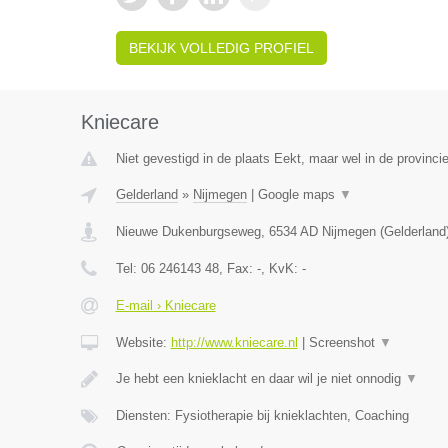
BEKIJK VOLLEDIG PROFIEL
Kniecare
Niet gevestigd in de plaats Eekt, maar wel in de provinci
Gelderland
»
Nijmegen
|
Google maps
▼
Nieuwe Dukenburgseweg
,
6534 AD
Nijmegen
(
Gelderland
Tel:
06 246143 48
, Fax:
-
, KvK:
-
E-mail › Kniecare
Website:
http://www.kniecare.nl
|
Screenshot
▼
Je hebt een knieklacht en daar wil je niet onnodig
▼
Diensten: Fysiotherapie bij knieklachten, Coaching