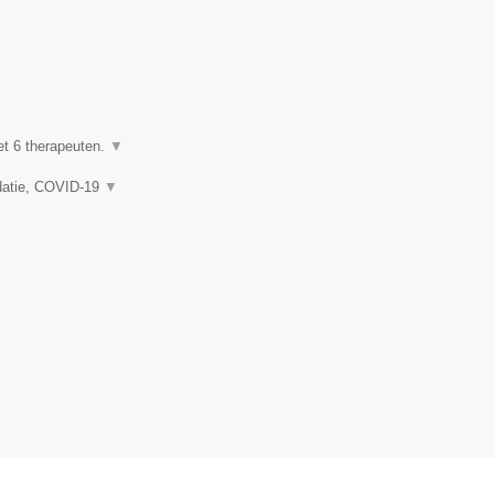
et 6 therapeuten.
▼
idatie, COVID-19
▼