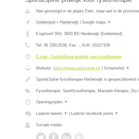
Niet gevestigd in de plaats Eekt, maar wel in de provinci
Gelderland
»
Harderwijk
|
Google maps
▼
Engelserf 35H
,
3843 BD
Harderwijk
(
Gelderland
)
Tel:
06 23912636
, Fax:
-
, KvK:
61017108
E-mail › Sport&Spine praktijk voor fysiotherapie
Website:
https://www.sport-spine.nl/
|
Screenshot
▼
Sport&Spine fysiotherapie Harderwijk is gespecialiseerd
Fysiotherapie, Sportfysiotherapie, Manuele therapie, Dry
Openingstijden
▼
Laatste tweets
▼
|
Laatste facebook posts
▼
Sociale media: