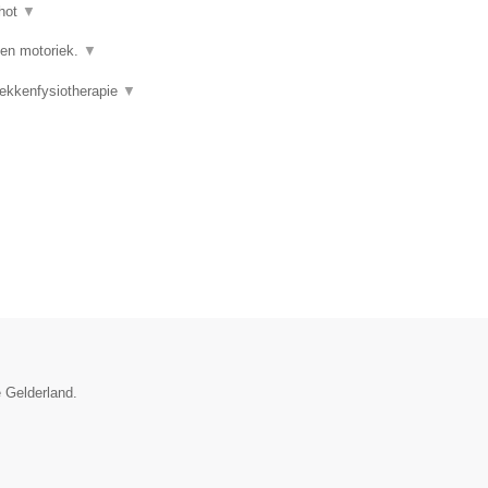
hot
▼
 en motoriek.
▼
Bekkenfysiotherapie
▼
e Gelderland.