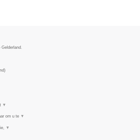
e Gelderland.
and
)
t
▼
baar om u te
▼
ie,
▼