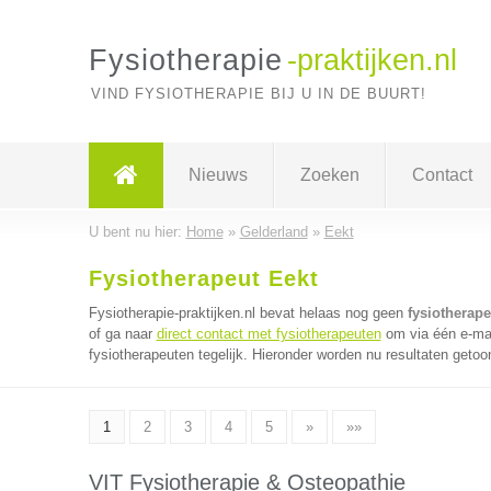
Fysiotherapie
-praktijken.nl
VIND FYSIOTHERAPIE BIJ U IN DE BUURT!
Nieuws
Zoeken
Contact
U bent nu hier:
Home
»
Gelderland
»
Eekt
Fysiotherapeut Eekt
Fysiotherapie-praktijken.nl bevat helaas nog geen
fysiotherape
of ga naar
direct contact met fysiotherapeuten
om via één e-mai
fysiotherapeuten tegelijk. Hieronder worden nu resultaten getoo
1
2
3
4
5
»
»»
VIT Fysiotherapie & Osteopathie