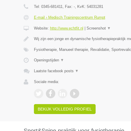
Tel:
0345-681411
, Fax:
-
, KvK:
54031281
E-mail › Medisch Trainingscentrum Rumpt
Website:
http://www.echtfit.nl
|
Screenshot
▼
Wij zijn een jonge en dynamische fysiotherapiepraktijk m
Fysiotherapie, Manueel therapie, Revalidatie, Sportreval
Openingstijden
▼
Laatste facebook posts
▼
Sociale media:
BEKIJK VOLLEDIG PROFIEL
Sport&Spine praktijk voor fysiotherapie