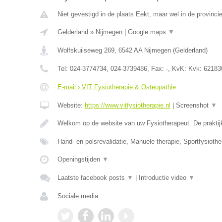
Niet gevestigd in de plaats Eekt, maar wel in de provinci
Gelderland
»
Nijmegen
|
Google maps
▼
Wolfskuilseweg 269
,
6542 AA
Nijmegen
(
Gelderland
)
Tel:
024-3774734, 024-3739486
, Fax:
-
, KvK:
Kvk: 62183
E-mail › VIT Fysiotherapie & Osteopathie
Website:
https://www.vitfysiotherapie.nl
|
Screenshot
▼
Welkom op de website van uw Fysiotherapeut. De praktij
Hand- en polsrevalidatie, Manuele therapie, Sportfysiothe
Openingstijden
▼
Laatste facebook posts
▼
|
Introductie video
▼
Sociale media: