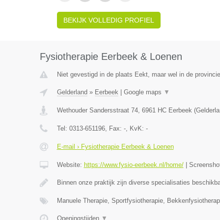
BEKIJK VOLLEDIG PROFIEL
Fysiotherapie Eerbeek & Loenen
Niet gevestigd in de plaats Eekt, maar wel in de provinci
Gelderland
»
Eerbeek
|
Google maps
▼
Wethouder Sandersstraat 74
,
6961 HC
Eerbeek
(
Gelderl
Tel:
0313-651196
, Fax:
-
, KvK:
-
E-mail › Fysiotherapie Eerbeek & Loenen
Website:
https://www.fysio-eerbeek.nl/home/
|
Screensho
Binnen onze praktijk zijn diverse specialisaties beschik
Manuele Therapie, Sportfysiotherapie, Bekkenfysiotherap
Openingstijden
▼