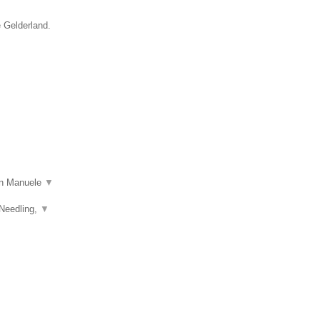
e Gelderland.
 in Manuele
▼
 Needling,
▼