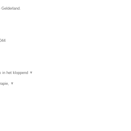
e Gelderland.
044
k in het kloppend
▼
rapie,
▼