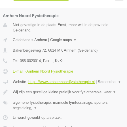
Arnhem Noord Fysiotherapie
Niet gevestigd in de plaats Emst, maar wel in de provincie
Gelderland.
Gelderland
»
Arnhem
|
Google maps
▼
Bakenbergseweg 72
,
6814 MK
Arnhem
(
Gelderland
)
Tel:
085-0020014
, Fax:
-
, KvK:
-
E-mail › Arnhem Noord Fysiotherapie
Website:
https://www.arnhemnoordfysiotherapie.nl
|
Screenshot
▼
Wij zijn een gezellige kleine praktijk voor fysiotherapie, waar
▼
algemene fysiotherapie, mamuele lymfedrainage, sporters
begeleiding,
▼
Er wordt gewerkt op afspraak.