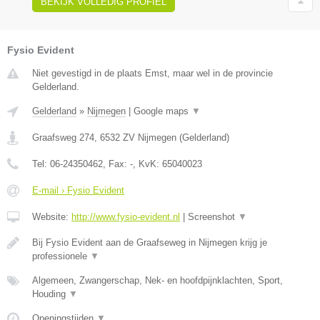
BEKIJK VOLLEDIG PROFIEL
Fysio Evident
Niet gevestigd in de plaats Emst, maar wel in de provincie
Gelderland.
Gelderland
»
Nijmegen
|
Google maps
▼
Graafsweg 274
,
6532 ZV
Nijmegen
(
Gelderland
)
Tel:
06-24350462
, Fax:
-
, KvK:
65040023
E-mail › Fysio Evident
Website:
http://www.fysio-evident.nl
|
Screenshot
▼
Bij Fysio Evident aan de Graafseweg in Nijmegen krijg je
professionele
▼
Algemeen, Zwangerschap, Nek- en hoofdpijnklachten, Sport,
Houding
▼
Openingstijden
▼