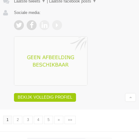
Laatste tweets
▼
|
Laatste facebook posts
▼
Sociale media:
BEKIJK VOLLEDIG PROFIEL
1
2
3
4
5
»
»»