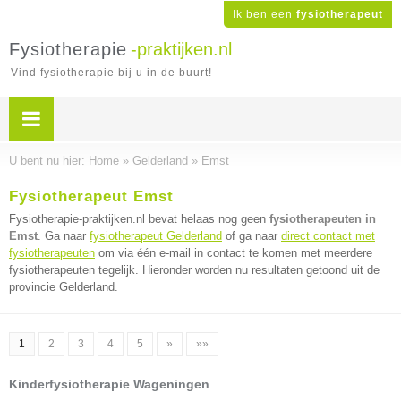
Ik ben een
fysiotherapeut
Fysiotherapie
-praktijken.nl
Vind fysiotherapie bij u in de buurt!
U bent nu hier:
Home
»
Gelderland
»
Emst
Fysiotherapeut Emst
Fysiotherapie-praktijken.nl bevat helaas nog geen
fysiotherapeuten in
Emst
. Ga naar
fysiotherapeut Gelderland
of ga naar
direct contact met
fysiotherapeuten
om via één e-mail in contact te komen met meerdere
fysiotherapeuten tegelijk. Hieronder worden nu resultaten getoond uit de
provincie Gelderland.
1
2
3
4
5
»
»»
Kinderfysiotherapie Wageningen