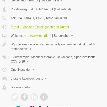
Gelderland
»
Rumpt
|
Google maps
▼
Roodseweg 5
,
4156 AP
Rumpt
(
Gelderland
)
Tel:
0345-681411
, Fax:
-
, KvK:
54031281
E-mail › Medisch Trainingscentrum Rumpt
Website:
http://www.echtfit.nl
|
Screenshot
▼
Wij zijn een jonge en dynamische fysiotherapiepraktijk met 6
therapeuten.
▼
Fysiotherapie, Manueel therapie, Revalidatie, Sportrevalidatie,
COVID-19
▼
Openingstijden
▼
Laatste facebook posts
▼
Sociale media: