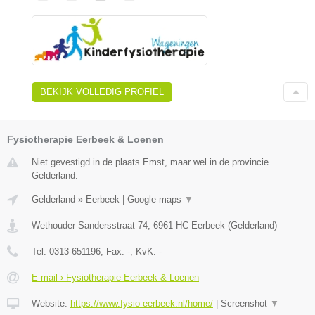
BEKIJK VOLLEDIG PROFIEL
Fysiotherapie Eerbeek & Loenen
Niet gevestigd in de plaats Emst, maar wel in de provincie
Gelderland.
Gelderland
»
Eerbeek
|
Google maps
▼
Wethouder Sandersstraat 74
,
6961 HC
Eerbeek
(
Gelderland
)
Tel:
0313-651196
, Fax:
-
, KvK:
-
E-mail › Fysiotherapie Eerbeek & Loenen
Website:
https://www.fysio-eerbeek.nl/home/
|
Screenshot
▼