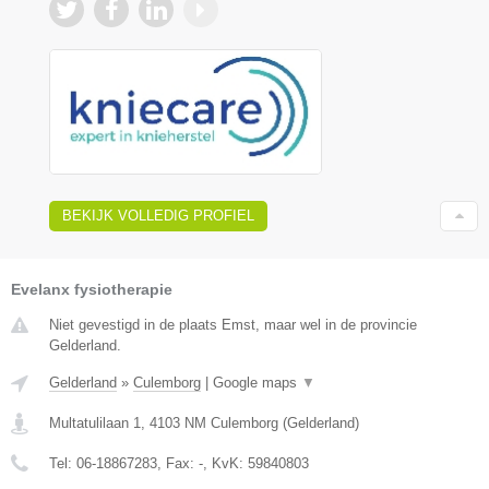
BEKIJK VOLLEDIG PROFIEL
Evelanx fysiotherapie
Niet gevestigd in de plaats Emst, maar wel in de provincie
Gelderland.
Gelderland
»
Culemborg
|
Google maps
▼
Multatulilaan 1
,
4103 NM
Culemborg
(
Gelderland
)
Tel:
06-18867283
, Fax:
-
, KvK:
59840803