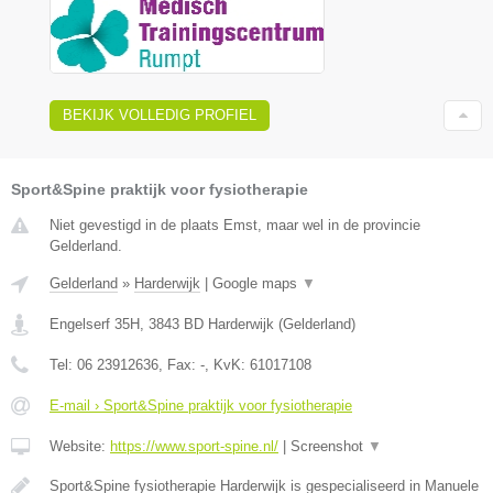
BEKIJK VOLLEDIG PROFIEL
Sport&Spine praktijk voor fysiotherapie
Niet gevestigd in de plaats Emst, maar wel in de provincie
Gelderland.
Gelderland
»
Harderwijk
|
Google maps
▼
Engelserf 35H
,
3843 BD
Harderwijk
(
Gelderland
)
Tel:
06 23912636
, Fax:
-
, KvK:
61017108
E-mail › Sport&Spine praktijk voor fysiotherapie
Website:
https://www.sport-spine.nl/
|
Screenshot
▼
Sport&Spine fysiotherapie Harderwijk is gespecialiseerd in Manuele