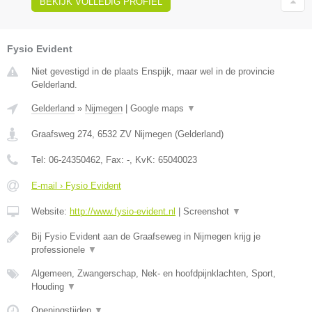
BEKIJK VOLLEDIG PROFIEL
Fysio Evident
Niet gevestigd in de plaats Enspijk, maar wel in de provincie
Gelderland.
Gelderland
»
Nijmegen
|
Google maps
▼
Graafsweg 274
,
6532 ZV
Nijmegen
(
Gelderland
)
Tel:
06-24350462
, Fax:
-
, KvK:
65040023
E-mail › Fysio Evident
Website:
http://www.fysio-evident.nl
|
Screenshot
▼
Bij Fysio Evident aan de Graafseweg in Nijmegen krijg je
professionele
▼
Algemeen, Zwangerschap, Nek- en hoofdpijnklachten, Sport,
Houding
▼
Openingstijden
▼