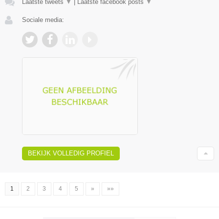
Laatste tweets
▼
|
Laatste facebook posts
▼
Sociale media:
BEKIJK VOLLEDIG PROFIEL
1
2
3
4
5
»
»»