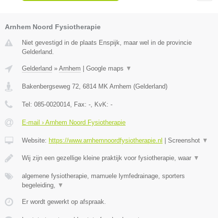
Arnhem Noord Fysiotherapie
Niet gevestigd in de plaats Enspijk, maar wel in de provincie
Gelderland.
Gelderland
»
Arnhem
|
Google maps
▼
Bakenbergseweg 72
,
6814 MK
Arnhem
(
Gelderland
)
Tel:
085-0020014
, Fax:
-
, KvK:
-
E-mail › Arnhem Noord Fysiotherapie
Website:
https://www.arnhemnoordfysiotherapie.nl
|
Screenshot
▼
Wij zijn een gezellige kleine praktijk voor fysiotherapie, waar
▼
algemene fysiotherapie, mamuele lymfedrainage, sporters
begeleiding,
▼
Er wordt gewerkt op afspraak.