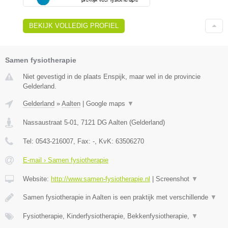
BEKIJK VOLLEDIG PROFIEL
Samen fysiotherapie
Niet gevestigd in de plaats Enspijk, maar wel in de provincie
Gelderland.
Gelderland
»
Aalten
|
Google maps
▼
Nassaustraat 5-01
,
7121 DG
Aalten
(
Gelderland
)
Tel:
0543-216007
, Fax:
-
, KvK:
63506270
E-mail › Samen fysiotherapie
Website:
http://www.samen-fysiotherapie.nl
|
Screenshot
▼
Samen fysiotherapie in Aalten is een praktijk met verschillende
▼
Fysiotherapie, Kinderfysiotherapie, Bekkenfysiotherapie,
▼