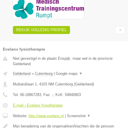
BEKIJK VOLLEDIG PROFIEL
Evelanx fysiotherapie
Niet gevestigd in de plaats Enspijk, maar wel in de provincie
Gelderland.
Gelderland
»
Culemborg
|
Google maps
▼
Multatulilaan 1
,
4103 NM
Culemborg
(
Gelderland
)
Tel:
06-18867283
, Fax:
-
, KvK:
59840803
E-mail › Evelanx fysiotherapie
Website:
http://www.evelanx.nl
|
Screenshot
▼
Mijn benadering van de ongemakken/klachten die de persoon