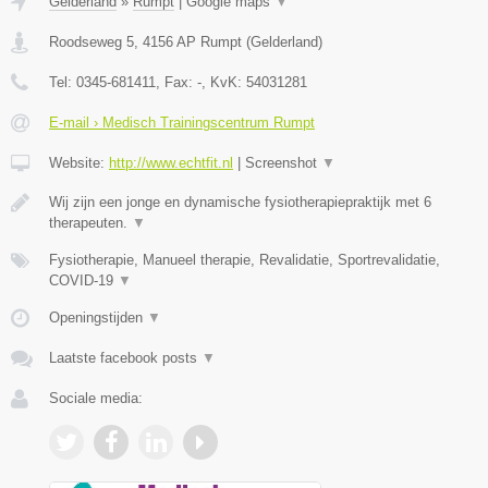
Gelderland
»
Rumpt
|
Google maps
▼
Roodseweg 5
,
4156 AP
Rumpt
(
Gelderland
)
Tel:
0345-681411
, Fax:
-
, KvK:
54031281
E-mail › Medisch Trainingscentrum Rumpt
Website:
http://www.echtfit.nl
|
Screenshot
▼
Wij zijn een jonge en dynamische fysiotherapiepraktijk met 6
therapeuten.
▼
Fysiotherapie, Manueel therapie, Revalidatie, Sportrevalidatie,
COVID-19
▼
Openingstijden
▼
Laatste facebook posts
▼
Sociale media: