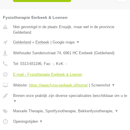
Fysiotherapie Eerbeek & Loenen
Niet gevestigd in de plaats Enspijk, maar wel in de provincie
Gelderland.
Gelderland
»
Eerbeek
|
Google maps
▼
Wethouder Sandersstraat 74
,
6961 HC
Eerbeek
(
Gelderland
)
Tel:
0313-651196
, Fax:
-
, KvK:
-
E-mail › Fysiotherapie Eerbeek & Loenen
Website:
https://www.fysio-eerbeek.nl/home/
|
Screenshot
▼
Binnen onze praktijk zijn diverse specialisaties beschikbaar om u te
▼
Manuele Therapie, Sportfysiotherapie, Bekkenfysiotherapie,
▼
Openingstijden
▼