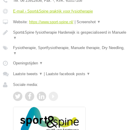
Tel:
06 23912636
, Fax:
-
, KvK:
61017108
E-mail › Sport&Spine praktijk voor fysiotherapie
Website:
https://www.sport-spine.nl/
|
Screenshot
▼
Sport&Spine fysiotherapie Harderwijk is gespecialiseerd in Manuele
▼
Fysiotherapie, Sportfysiotherapie, Manuele therapie, Dry Needling,
▼
Openingstijden
▼
Laatste tweets
▼
|
Laatste facebook posts
▼
Sociale media: