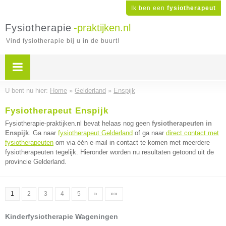
Ik ben een
fysiotherapeut
Fysiotherapie
-praktijken.nl
Vind fysiotherapie bij u in de buurt!
U bent nu hier:
Home
»
Gelderland
»
Enspijk
Fysiotherapeut Enspijk
Fysiotherapie-praktijken.nl bevat helaas nog geen
fysiotherapeuten in
Enspijk
. Ga naar
fysiotherapeut Gelderland
of ga naar
direct contact met
fysiotherapeuten
om via één e-mail in contact te komen met meerdere
fysiotherapeuten tegelijk. Hieronder worden nu resultaten getoond uit de
provincie Gelderland.
1
2
3
4
5
»
»»
Kinderfysiotherapie Wageningen