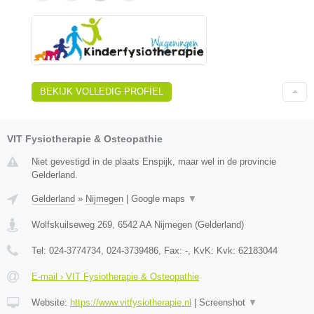
BEKIJK VOLLEDIG PROFIEL
VIT Fysiotherapie & Osteopathie
Niet gevestigd in de plaats Enspijk, maar wel in de provincie
Gelderland.
Gelderland
»
Nijmegen
|
Google maps
▼
Wolfskuilseweg 269
,
6542 AA
Nijmegen
(
Gelderland
)
Tel:
024-3774734, 024-3739486
, Fax:
-
, KvK:
Kvk: 62183044
E-mail › VIT Fysiotherapie & Osteopathie
Website:
https://www.vitfysiotherapie.nl
|
Screenshot
▼