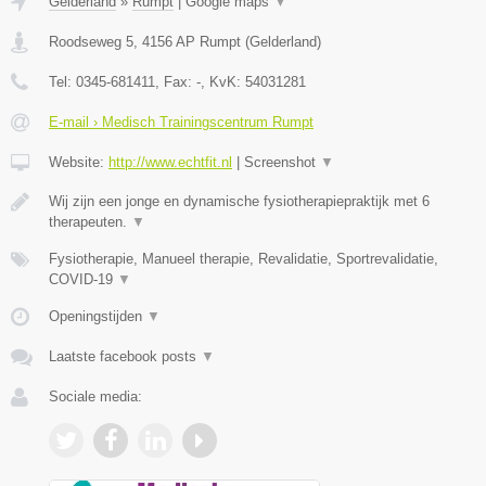
Gelderland
»
Rumpt
|
Google maps
▼
Roodseweg 5
,
4156 AP
Rumpt
(
Gelderland
)
Tel:
0345-681411
, Fax:
-
, KvK:
54031281
E-mail › Medisch Trainingscentrum Rumpt
Website:
http://www.echtfit.nl
|
Screenshot
▼
Wij zijn een jonge en dynamische fysiotherapiepraktijk met 6
therapeuten.
▼
Fysiotherapie, Manueel therapie, Revalidatie, Sportrevalidatie,
COVID-19
▼
Openingstijden
▼
Laatste facebook posts
▼
Sociale media: