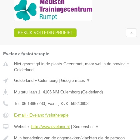
BEKIJK VOLLEDIG PROFIEL
Evelanx fysiotherapie
Niet gevestigd in de plaats Geerstraat, maar wel in de provincie
Gelderland.
Gelderland
»
Culemborg
|
Google maps
▼
Multatulilaan 1
,
4103 NM
Culemborg
(
Gelderland
)
Tel:
06-18867283
, Fax:
-
, KvK:
59840803
E-mail › Evelanx fysiotherapie
Website:
http://www.evelanx.nl
|
Screenshot
▼
Mijn benadering van de ongemakken/klachten die de persoon