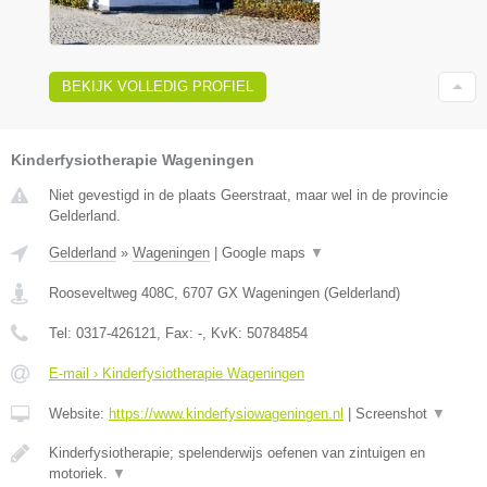
BEKIJK VOLLEDIG PROFIEL
Kinderfysiotherapie Wageningen
Niet gevestigd in de plaats Geerstraat, maar wel in de provincie
Gelderland.
Gelderland
»
Wageningen
|
Google maps
▼
Rooseveltweg 408C
,
6707 GX
Wageningen
(
Gelderland
)
Tel:
0317-426121
, Fax:
-
, KvK:
50784854
E-mail › Kinderfysiotherapie Wageningen
Website:
https://www.kinderfysiowageningen.nl
|
Screenshot
▼
Kinderfysiotherapie; spelenderwijs oefenen van zintuigen en
motoriek.
▼