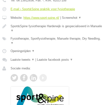
Tel:
06 23912636
, Fax:
-
, KvK:
61017108
E-mail › Sport&Spine praktijk voor fysiotherapie
Website:
https://www.sport-spine.nl/
|
Screenshot
▼
Sport&Spine fysiotherapie Harderwijk is gespecialiseerd in Manuele
▼
Fysiotherapie, Sportfysiotherapie, Manuele therapie, Dry Needling,
▼
Openingstijden
▼
Laatste tweets
▼
|
Laatste facebook posts
▼
Sociale media: