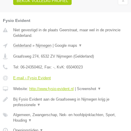
BEKIJK VOLLEDIG PROFIEL
Fysio Evident
Niet gevestigd in de plaats Geerstraat, maar wel in de provincie
Gelderland.
Gelderland
»
Nijmegen
|
Google maps
▼
Graafsweg 274
,
6532 ZV
Nijmegen
(
Gelderland
)
Tel:
06-24350462
, Fax:
-
, KvK:
65040023
E-mail › Fysio Evident
Website:
http://www.fysio-evident.nl
|
Screenshot
▼
Bij Fysio Evident aan de Graafseweg in Nijmegen krijg je
professionele
▼
Algemeen, Zwangerschap, Nek- en hoofdpijnklachten, Sport,
Houding
▼
Openingstijden
▼