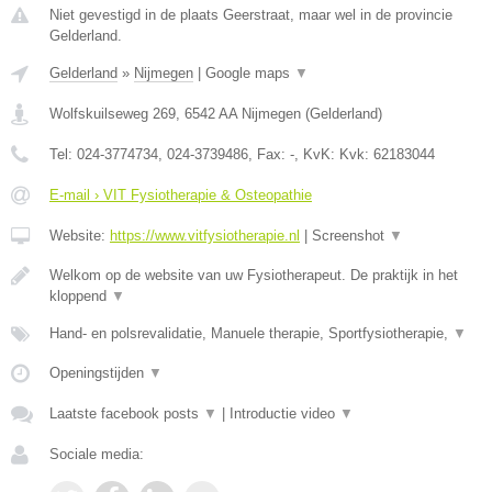
Niet gevestigd in de plaats Geerstraat, maar wel in de provincie
Gelderland.
Gelderland
»
Nijmegen
|
Google maps
▼
Wolfskuilseweg 269
,
6542 AA
Nijmegen
(
Gelderland
)
Tel:
024-3774734, 024-3739486
, Fax:
-
, KvK:
Kvk: 62183044
E-mail › VIT Fysiotherapie & Osteopathie
Website:
https://www.vitfysiotherapie.nl
|
Screenshot
▼
Welkom op de website van uw Fysiotherapeut. De praktijk in het
kloppend
▼
Hand- en polsrevalidatie, Manuele therapie, Sportfysiotherapie,
▼
Openingstijden
▼
Laatste facebook posts
▼
|
Introductie video
▼
Sociale media: