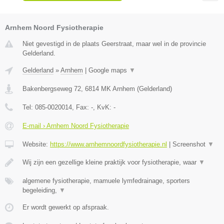
Arnhem Noord Fysiotherapie
Niet gevestigd in de plaats Geerstraat, maar wel in de provincie
Gelderland.
Gelderland
»
Arnhem
|
Google maps
▼
Bakenbergseweg 72
,
6814 MK
Arnhem
(
Gelderland
)
Tel:
085-0020014
, Fax:
-
, KvK:
-
E-mail › Arnhem Noord Fysiotherapie
Website:
https://www.arnhemnoordfysiotherapie.nl
|
Screenshot
▼
Wij zijn een gezellige kleine praktijk voor fysiotherapie, waar
▼
algemene fysiotherapie, mamuele lymfedrainage, sporters
begeleiding,
▼
Er wordt gewerkt op afspraak.