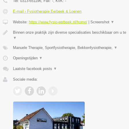
Tel:
0313-651196
, Fax:
-
, KvK:
-
E-mail › Fysiotherapie Eerbeek & Loenen
Website:
https://www.fysio-eerbeek.nl/home/
|
Screenshot
▼
Binnen onze praktijk zijn diverse specialisaties beschikbaar om u te
▼
Manuele Therapie, Sportfysiotherapie, Bekkenfysiotherapie,
▼
Openingstijden
▼
Laatste facebook posts
▼
Sociale media: