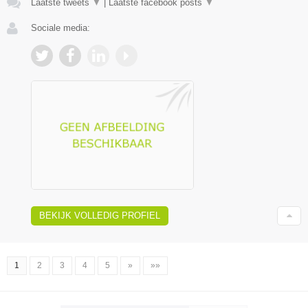
Laatste tweets
▼
|
Laatste facebook posts
▼
Sociale media:
BEKIJK VOLLEDIG PROFIEL
1
2
3
4
5
»
»»