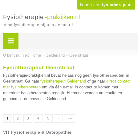
Ik ben een
fysiotherapeut
Fysiotherapie
-praktijken.nl
Vind fysiotherapie bij u in de buurt!
U bent nu hier:
Home
»
Gelderland
»
Geerstraat
Fysiotherapeut Geerstraat
Fysiotherapie-praktijken.nl bevat helaas nog geen
fysiotherapeuten in
Geerstraat
. Ga naar
fysiotherapeut Gelderland
of ga naar
direct contact
met fysiotherapeuten
om via één e-mail in contact te komen met
meerdere fysiotherapeuten tegelijk. Hieronder worden nu resultaten
getoond uit de provincie Gelderland.
1
2
3
4
5
»
»»
VIT Fysiotherapie & Osteopathie