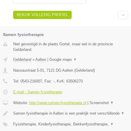
BEKIJK VOLLEDIG PROFIEL
Samen fysiotherapie
Niet gevestigd in de plaats Gortel, maar wel in de provincie
Gelderland.
Gelderland
»
Aalten
|
Google maps
▼
Nassaustraat 5-01
,
7121 DG
Aalten
(
Gelderland
)
Tel:
0543-216007
, Fax:
-
, KvK:
63506270
E-mail › Samen fysiotherapie
Website:
http://www.samen-fysiotherapie.nl
|
Screenshot
▼
Samen fysiotherapie in Aalten is een praktijk met verschillende
▼
Fysiotherapie, Kinderfysiotherapie, Bekkenfysiotherapie,
▼