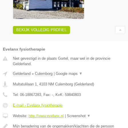
BEKIJK VOLLEDIG PROFIEL
Evelanx fysiotherapie
Niet gevestigd in de plaats Gortel, maar wel in de provincie
Gelderland.
Gelderland
»
Culemborg
|
Google maps
▼
Multatulilaan 1
,
4103 NM
Culemborg
(
Gelderland
)
Tel:
06-18867283
, Fax:
-
, KvK:
59840803
E-mail › Evelanx fysiotherapie
Website:
http://www.evelanx.nl
|
Screenshot
▼
Mijn benadering van de ongemakken/klachten die de persoon