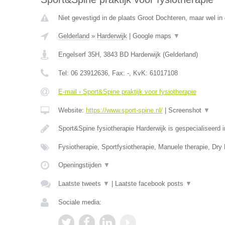
Niet gevestigd in de plaats Groot Dochteren, maar wel in 
Gelderland
»
Harderwijk
|
Google maps
▼
Engelserf 35H
,
3843 BD
Harderwijk
(
Gelderland
)
Tel:
06 23912636
, Fax:
-
, KvK:
61017108
E-mail › Sport&Spine praktijk voor fysiotherapie
Website:
https://www.sport-spine.nl/
|
Screenshot
▼
Sport&Spine fysiotherapie Harderwijk is gespecialiseerd
Fysiotherapie, Sportfysiotherapie, Manuele therapie, Dry
Openingstijden
▼
Laatste tweets
▼
|
Laatste facebook posts
▼
Sociale media: