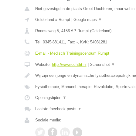
Niet gevestigd in de plaats Groot Dochteren, maar wel in 
Gelderland
»
Rumpt
|
Google maps
▼
Roodseweg 5
,
4156 AP
Rumpt
(
Gelderland
)
Tel:
0345-681411
, Fax:
-
, KvK:
54031281
E-mail › Medisch Trainingscentrum Rumpt
Website:
http://www.echtfit.nl
|
Screenshot
▼
Wij zijn een jonge en dynamische fysiotherapiepraktijk m
Fysiotherapie, Manueel therapie, Revalidatie, Sportreval
Openingstijden
▼
Laatste facebook posts
▼
Sociale media: