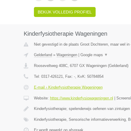
BEKIJK VOLLEDIG PROFIEL
Kinderfysiotherapie Wageningen
Niet gevestigd in de plaats Groot Dochteren, maar wel in 
Gelderland
»
Wageningen
|
Google maps
▼
Rooseveltweg 408C
,
6707 GX
Wageningen
(
Gelderland
)
Tel:
0317-426121
, Fax:
-
, KvK:
50784854
E-mail › Kinderfysiotherapie Wageningen
Website:
https://www.kinderfysiowageningen.nl
|
Screens
Kinderfysiotherapie; spelenderwijs oefenen van zintuigen
Kinderfysiotherapie, Sensorische informatieverwerking, 
Er wordt gewerkt op afspraak.