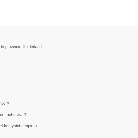
de provincie Gelderland.
hot
▼
 en motoriek.
▼
Bekkenfysiotherapie
▼