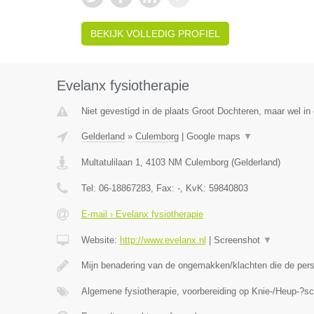
BEKIJK VOLLEDIG PROFIEL
Evelanx fysiotherapie
Niet gevestigd in de plaats Groot Dochteren, maar wel in 
Gelderland
»
Culemborg
|
Google maps
▼
Multatulilaan 1
,
4103 NM
Culemborg
(
Gelderland
)
Tel:
06-18867283
, Fax:
-
, KvK:
59840803
E-mail › Evelanx fysiotherapie
Website:
http://www.evelanx.nl
|
Screenshot
▼
Mijn benadering van de ongemakken/klachten die de perso
Algemene fysiotherapie, voorbereiding op Knie-/Heup-?s