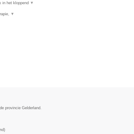
k in het kloppend
▼
rapie,
▼
de provincie Gelderland.
and
)