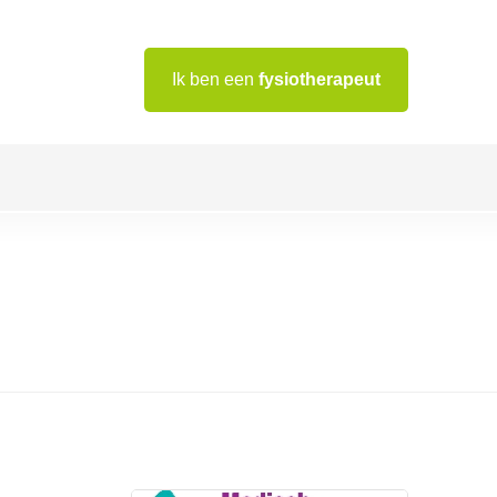
Ik ben een
fysiotherapeut