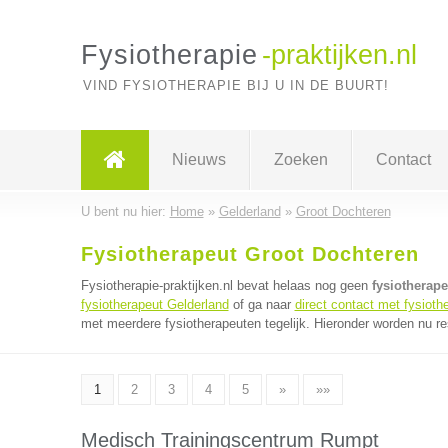
Fysiotherapie
-praktijken.nl
VIND FYSIOTHERAPIE BIJ U IN DE BUURT!
Nieuws
Zoeken
Contact
U bent nu hier:
Home
»
Gelderland
»
Groot Dochteren
Fysiotherapeut Groot Dochteren
Fysiotherapie-praktijken.nl bevat helaas nog geen
fysiotherap
fysiotherapeut Gelderland
of ga naar
direct contact met fysioth
met meerdere fysiotherapeuten tegelijk. Hieronder worden nu res
1
2
3
4
5
»
»»
Medisch Trainingscentrum Rumpt