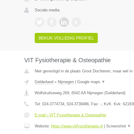
Sociale media:
BEKIJK VOLLEDIG PROFIEL
VIT Fysiotherapie & Osteopathie
Niet gevestigd in de plaats Groot Dochteren, maar wel in 
Gelderland
»
Nijmegen
|
Google maps
▼
Wolfskuilseweg 269
,
6542 AA
Nijmegen
(
Gelderland
)
Tel:
024-3774734, 024-3739486
, Fax:
-
, KvK:
Kvk: 62183
E-mail › VIT Fysiotherapie & Osteopathie
Website:
https://www.vitfysiotherapie.nl
|
Screenshot
▼