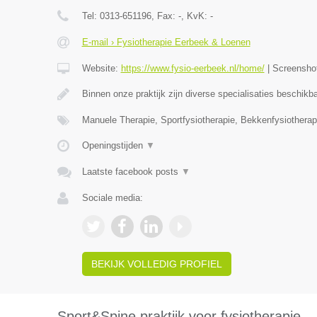
Tel:
0313-651196
, Fax:
-
, KvK:
-
E-mail › Fysiotherapie Eerbeek & Loenen
Website:
https://www.fysio-eerbeek.nl/home/
|
Screensho
Binnen onze praktijk zijn diverse specialisaties beschik
Manuele Therapie, Sportfysiotherapie, Bekkenfysiotherap
Openingstijden
▼
Laatste facebook posts
▼
Sociale media:
BEKIJK VOLLEDIG PROFIEL
Sport&Spine praktijk voor fysiotherapie