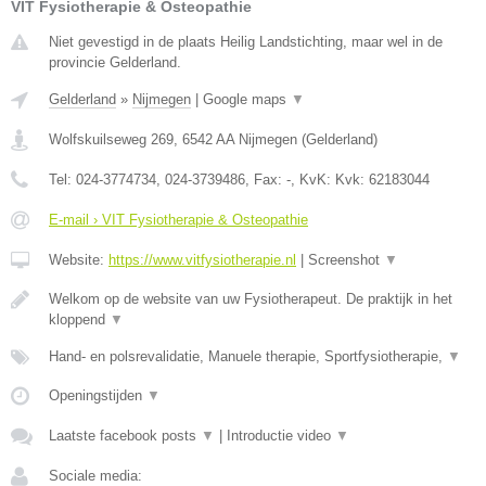
VIT Fysiotherapie & Osteopathie
Niet gevestigd in de plaats Heilig Landstichting, maar wel in de
provincie Gelderland.
Gelderland
»
Nijmegen
|
Google maps
▼
Wolfskuilseweg 269
,
6542 AA
Nijmegen
(
Gelderland
)
Tel:
024-3774734, 024-3739486
, Fax:
-
, KvK:
Kvk: 62183044
E-mail › VIT Fysiotherapie & Osteopathie
Website:
https://www.vitfysiotherapie.nl
|
Screenshot
▼
Welkom op de website van uw Fysiotherapeut. De praktijk in het
kloppend
▼
Hand- en polsrevalidatie, Manuele therapie, Sportfysiotherapie,
▼
Openingstijden
▼
Laatste facebook posts
▼
|
Introductie video
▼
Sociale media: