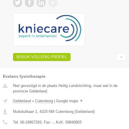
BEKIJK VOLLEDIG PROFIEL
Evelanx fysiotherapie
Niet gevestigd in de plaats Heilig Landstichting, maar wel in de
provincie Gelderland.
Gelderland
»
Culemborg
|
Google maps
▼
Multatulilaan 1
,
4103 NM
Culemborg
(
Gelderland
)
Tel:
06-18867283
, Fax:
-
, KvK:
59840803