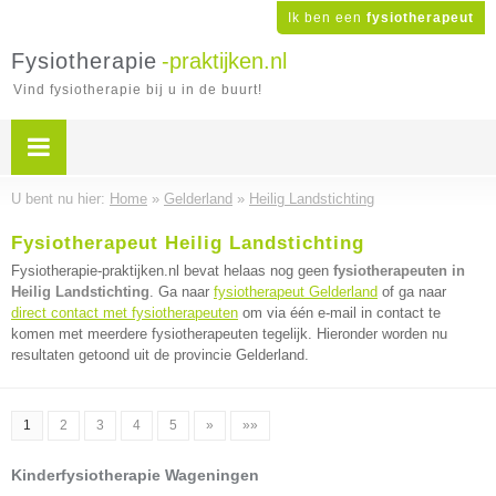
Ik ben een
fysiotherapeut
Fysiotherapie
-praktijken.nl
Vind fysiotherapie bij u in de buurt!
U bent nu hier:
Home
»
Gelderland
»
Heilig Landstichting
Fysiotherapeut Heilig Landstichting
Fysiotherapie-praktijken.nl bevat helaas nog geen
fysiotherapeuten in
Heilig Landstichting
. Ga naar
fysiotherapeut Gelderland
of ga naar
direct contact met fysiotherapeuten
om via één e-mail in contact te
komen met meerdere fysiotherapeuten tegelijk. Hieronder worden nu
resultaten getoond uit de provincie Gelderland.
1
2
3
4
5
»
»»
Kinderfysiotherapie Wageningen