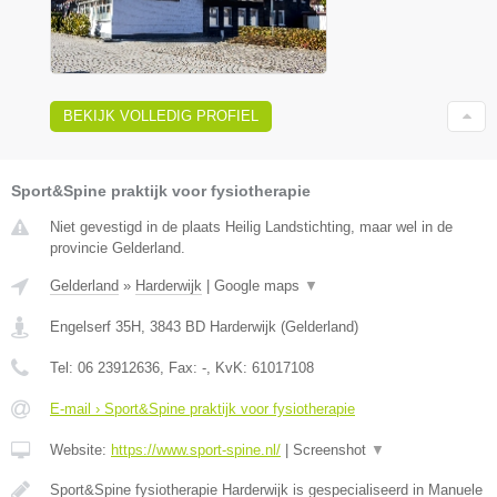
BEKIJK VOLLEDIG PROFIEL
Sport&Spine praktijk voor fysiotherapie
Niet gevestigd in de plaats Heilig Landstichting, maar wel in de
provincie Gelderland.
Gelderland
»
Harderwijk
|
Google maps
▼
Engelserf 35H
,
3843 BD
Harderwijk
(
Gelderland
)
Tel:
06 23912636
, Fax:
-
, KvK:
61017108
E-mail › Sport&Spine praktijk voor fysiotherapie
Website:
https://www.sport-spine.nl/
|
Screenshot
▼
Sport&Spine fysiotherapie Harderwijk is gespecialiseerd in Manuele