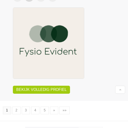
BEKIJK VOLLEDIG PROFIEL
1
2
3
4
5
»
»»