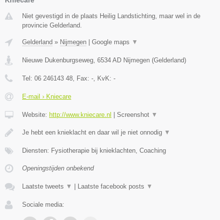
Niet gevestigd in de plaats Heilig Landstichting, maar wel in de
provincie Gelderland.
Gelderland
»
Nijmegen
|
Google maps
▼
Nieuwe Dukenburgseweg
,
6534 AD
Nijmegen
(
Gelderland
)
Tel:
06 246143 48
, Fax:
-
, KvK:
-
E-mail › Kniecare
Website:
http://www.kniecare.nl
|
Screenshot
▼
Je hebt een knieklacht en daar wil je niet onnodig
▼
Diensten: Fysiotherapie bij knieklachten, Coaching
Openingstijden onbekend
Laatste tweets
▼
|
Laatste facebook posts
▼
Sociale media: