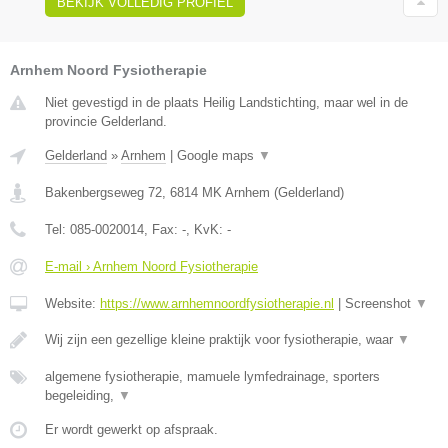
BEKIJK VOLLEDIG PROFIEL
Arnhem Noord Fysiotherapie
Niet gevestigd in de plaats Heilig Landstichting, maar wel in de
provincie Gelderland.
Gelderland
»
Arnhem
|
Google maps
▼
Bakenbergseweg 72
,
6814 MK
Arnhem
(
Gelderland
)
Tel:
085-0020014
, Fax:
-
, KvK:
-
E-mail › Arnhem Noord Fysiotherapie
Website:
https://www.arnhemnoordfysiotherapie.nl
|
Screenshot
▼
Wij zijn een gezellige kleine praktijk voor fysiotherapie, waar
▼
algemene fysiotherapie, mamuele lymfedrainage, sporters
begeleiding,
▼
Er wordt gewerkt op afspraak.