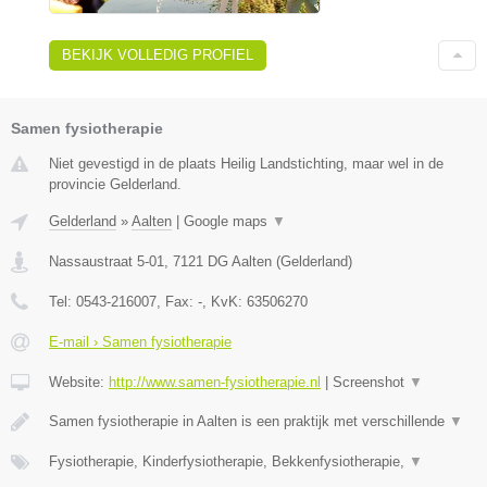
BEKIJK VOLLEDIG PROFIEL
Samen fysiotherapie
Niet gevestigd in de plaats Heilig Landstichting, maar wel in de
provincie Gelderland.
Gelderland
»
Aalten
|
Google maps
▼
Nassaustraat 5-01
,
7121 DG
Aalten
(
Gelderland
)
Tel:
0543-216007
, Fax:
-
, KvK:
63506270
E-mail › Samen fysiotherapie
Website:
http://www.samen-fysiotherapie.nl
|
Screenshot
▼
Samen fysiotherapie in Aalten is een praktijk met verschillende
▼
Fysiotherapie, Kinderfysiotherapie, Bekkenfysiotherapie,
▼