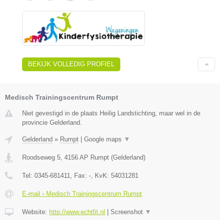
BEKIJK VOLLEDIG PROFIEL
Medisch Trainingscentrum Rumpt
Niet gevestigd in de plaats Heilig Landstichting, maar wel in de
provincie Gelderland.
Gelderland
»
Rumpt
|
Google maps
▼
Roodseweg 5
,
4156 AP
Rumpt
(
Gelderland
)
Tel:
0345-681411
, Fax:
-
, KvK:
54031281
E-mail › Medisch Trainingscentrum Rumpt
Website:
http://www.echtfit.nl
|
Screenshot
▼