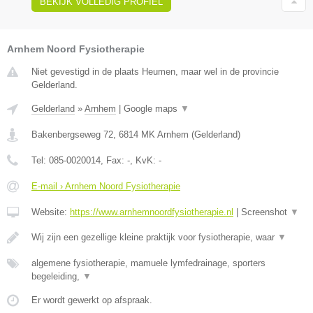
BEKIJK VOLLEDIG PROFIEL
Arnhem Noord Fysiotherapie
Niet gevestigd in de plaats Heumen, maar wel in de provincie
Gelderland.
Gelderland
»
Arnhem
|
Google maps
▼
Bakenbergseweg 72
,
6814 MK
Arnhem
(
Gelderland
)
Tel:
085-0020014
, Fax:
-
, KvK:
-
E-mail › Arnhem Noord Fysiotherapie
Website:
https://www.arnhemnoordfysiotherapie.nl
|
Screenshot
▼
Wij zijn een gezellige kleine praktijk voor fysiotherapie, waar
▼
algemene fysiotherapie, mamuele lymfedrainage, sporters
begeleiding,
▼
Er wordt gewerkt op afspraak.