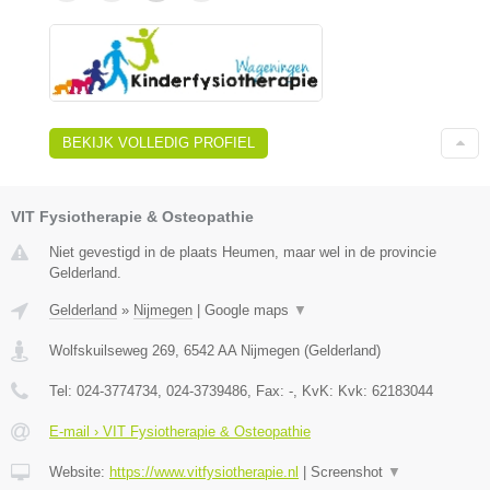
BEKIJK VOLLEDIG PROFIEL
VIT Fysiotherapie & Osteopathie
Niet gevestigd in de plaats Heumen, maar wel in de provincie
Gelderland.
Gelderland
»
Nijmegen
|
Google maps
▼
Wolfskuilseweg 269
,
6542 AA
Nijmegen
(
Gelderland
)
Tel:
024-3774734, 024-3739486
, Fax:
-
, KvK:
Kvk: 62183044
E-mail › VIT Fysiotherapie & Osteopathie
Website:
https://www.vitfysiotherapie.nl
|
Screenshot
▼