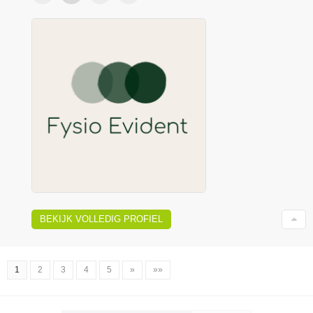
BEKIJK VOLLEDIG PROFIEL
1
2
3
4
5
»
»»