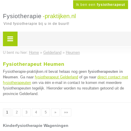
Ik ben een
fysiotherapeut
Fysiotherapie
-praktijken.nl
Vind fysiotherapie bij u in de buurt!
U bent nu hier:
Home
»
Gelderland
»
Heumen
Fysiotherapeut Heumen
Fysiotherapie-praktijken.nl bevat helaas nog geen
fysiotherapeuten in
Heumen
. Ga naar
fysiotherapeut Gelderland
of ga naar
direct contact met
fysiotherapeuten
om via één e-mail in contact te komen met meerdere
fysiotherapeuten tegelijk. Hieronder worden nu resultaten getoond uit de
provincie Gelderland.
1
2
3
4
5
»
»»
Kinderfysiotherapie Wageningen