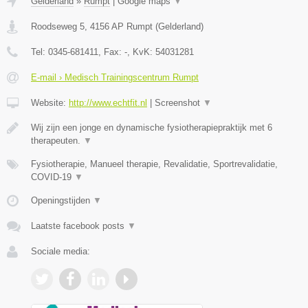
Gelderland
»
Rumpt
|
Google maps
▼
Roodseweg 5
,
4156 AP
Rumpt
(
Gelderland
)
Tel:
0345-681411
, Fax:
-
, KvK:
54031281
E-mail › Medisch Trainingscentrum Rumpt
Website:
http://www.echtfit.nl
|
Screenshot
▼
Wij zijn een jonge en dynamische fysiotherapiepraktijk met 6
therapeuten.
▼
Fysiotherapie, Manueel therapie, Revalidatie, Sportrevalidatie,
COVID-19
▼
Openingstijden
▼
Laatste facebook posts
▼
Sociale media: