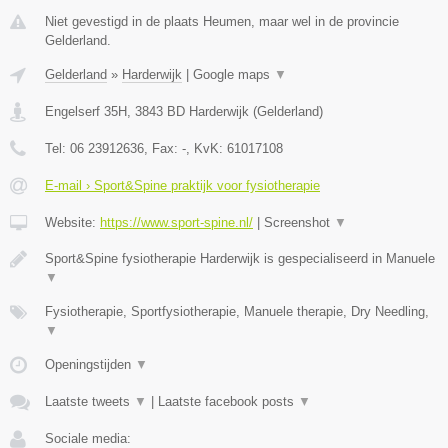
Niet gevestigd in de plaats Heumen, maar wel in de provincie
Gelderland.
Gelderland
»
Harderwijk
|
Google maps
▼
Engelserf 35H
,
3843 BD
Harderwijk
(
Gelderland
)
Tel:
06 23912636
, Fax:
-
, KvK:
61017108
E-mail › Sport&Spine praktijk voor fysiotherapie
Website:
https://www.sport-spine.nl/
|
Screenshot
▼
Sport&Spine fysiotherapie Harderwijk is gespecialiseerd in Manuele
▼
Fysiotherapie, Sportfysiotherapie, Manuele therapie, Dry Needling,
▼
Openingstijden
▼
Laatste tweets
▼
|
Laatste facebook posts
▼
Sociale media: