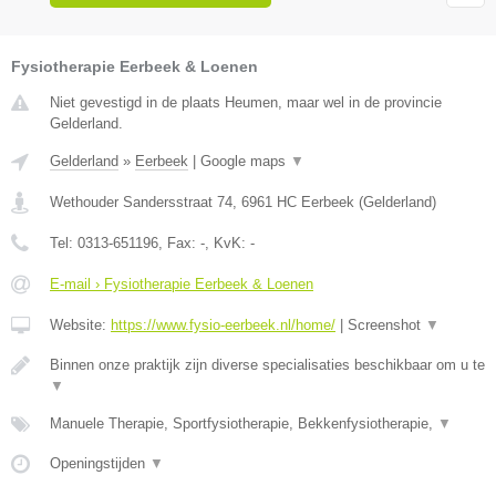
Fysiotherapie Eerbeek & Loenen
Niet gevestigd in de plaats Heumen, maar wel in de provincie
Gelderland.
Gelderland
»
Eerbeek
|
Google maps
▼
Wethouder Sandersstraat 74
,
6961 HC
Eerbeek
(
Gelderland
)
Tel:
0313-651196
, Fax:
-
, KvK:
-
E-mail › Fysiotherapie Eerbeek & Loenen
Website:
https://www.fysio-eerbeek.nl/home/
|
Screenshot
▼
Binnen onze praktijk zijn diverse specialisaties beschikbaar om u te
▼
Manuele Therapie, Sportfysiotherapie, Bekkenfysiotherapie,
▼
Openingstijden
▼