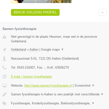
BEKIJK VOLLEDIG PROFIEL
Samen fysiotherapie
Niet gevestigd in de plaats Heumen, maar wel in de provincie
Gelderland.
Gelderland
»
Aalten
|
Google maps
▼
Nassaustraat 5-01
,
7121 DG
Aalten
(
Gelderland
)
Tel:
0543-216007
, Fax:
-
, KvK:
63506270
E-mail › Samen fysiotherapie
Website:
http://www.samen-fysiotherapie.nl
|
Screenshot
▼
Samen fysiotherapie in Aalten is een praktijk met verschillende
▼
Fysiotherapie, Kinderfysiotherapie, Bekkenfysiotherapie,
▼