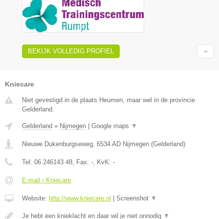
BEKIJK VOLLEDIG PROFIEL
Kniecare
Niet gevestigd in de plaats Heumen, maar wel in de provincie
Gelderland.
Gelderland
»
Nijmegen
|
Google maps
▼
Nieuwe Dukenburgseweg
,
6534 AD
Nijmegen
(
Gelderland
)
Tel:
06 246143 48
, Fax:
-
, KvK:
-
E-mail › Kniecare
Website:
http://www.kniecare.nl
|
Screenshot
▼
Je hebt een knieklacht en daar wil je niet onnodig
▼