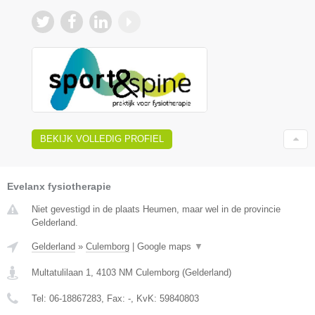
BEKIJK VOLLEDIG PROFIEL
Evelanx fysiotherapie
Niet gevestigd in de plaats Heumen, maar wel in de provincie
Gelderland.
Gelderland
»
Culemborg
|
Google maps
▼
Multatulilaan 1
,
4103 NM
Culemborg
(
Gelderland
)
Tel:
06-18867283
, Fax:
-
, KvK:
59840803