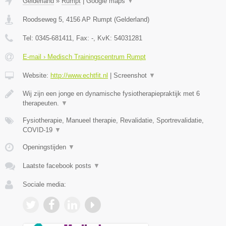
Gelderland
»
Rumpt
|
Google maps
▼
Roodseweg 5
,
4156 AP
Rumpt
(
Gelderland
)
Tel:
0345-681411
, Fax:
-
, KvK:
54031281
E-mail › Medisch Trainingscentrum Rumpt
Website:
http://www.echtfit.nl
|
Screenshot
▼
Wij zijn een jonge en dynamische fysiotherapiepraktijk met 6
therapeuten.
▼
Fysiotherapie, Manueel therapie, Revalidatie, Sportrevalidatie,
COVID-19
▼
Openingstijden
▼
Laatste facebook posts
▼
Sociale media: