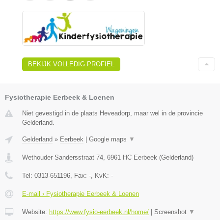
BEKIJK VOLLEDIG PROFIEL
Fysiotherapie Eerbeek & Loenen
Niet gevestigd in de plaats Heveadorp, maar wel in de provincie
Gelderland.
Gelderland
»
Eerbeek
|
Google maps
▼
Wethouder Sandersstraat 74
,
6961 HC
Eerbeek
(
Gelderland
)
Tel:
0313-651196
, Fax:
-
, KvK:
-
E-mail › Fysiotherapie Eerbeek & Loenen
Website:
https://www.fysio-eerbeek.nl/home/
|
Screenshot
▼