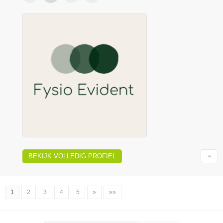
BEKIJK VOLLEDIG PROFIEL
1
2
3
4
5
»
»»