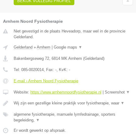
BEKIJK VOLLEDIG PROFIEL
Arnhem Noord Fysiotherapie
Niet gevestigd in de plaats Heveadorp, maar wel in de provincie
Gelderland.
Gelderland
»
Arnhem
|
Google maps
▼
Bakenbergseweg 72
,
6814 MK
Arnhem
(
Gelderland
)
Tel:
085-0020014
, Fax:
-
, KvK:
-
E-mail › Arnhem Noord Fysiotherapie
Website:
https://www.arnhemnoordfysiotherapie.nl
|
Screenshot
▼
Wij zijn een gezellige kleine praktijk voor fysiotherapie, waar
▼
algemene fysiotherapie, mamuele lymfedrainage, sporters
begeleiding,
▼
Er wordt gewerkt op afspraak.