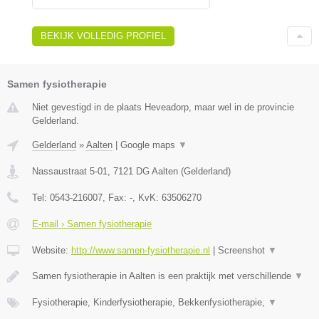
BEKIJK VOLLEDIG PROFIEL
Samen fysiotherapie
Niet gevestigd in de plaats Heveadorp, maar wel in de provincie
Gelderland.
Gelderland
»
Aalten
|
Google maps
▼
Nassaustraat 5-01
,
7121 DG
Aalten
(
Gelderland
)
Tel:
0543-216007
, Fax:
-
, KvK:
63506270
E-mail › Samen fysiotherapie
Website:
http://www.samen-fysiotherapie.nl
|
Screenshot
▼
Samen fysiotherapie in Aalten is een praktijk met verschillende
▼
Fysiotherapie, Kinderfysiotherapie, Bekkenfysiotherapie,
▼