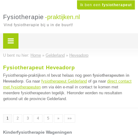
Ik ben een
fysiotherapeut
Fysiotherapie
-praktijken.nl
Vind fysiotherapie bij u in de buurt!
U bent nu hier:
Home
»
Gelderland
»
Heveadorp
Fysiotherapeut Heveadorp
Fysiotherapie-praktijken.nl bevat helaas nog geen
fysiotherapeuten in
Heveadorp
. Ga naar
fysiotherapeut Gelderland
of ga naar
direct contact
met fysiotherapeuten
om via één e-mail in contact te komen met
meerdere fysiotherapeuten tegelijk. Hieronder worden nu resultaten
getoond uit de provincie Gelderland.
1
2
3
4
5
»
»»
Kinderfysiotherapie Wageningen