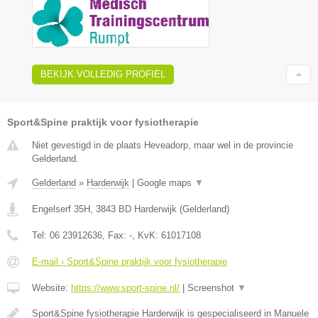
BEKIJK VOLLEDIG PROFIEL
Sport&Spine praktijk voor fysiotherapie
Niet gevestigd in de plaats Heveadorp, maar wel in de provincie
Gelderland.
Gelderland
»
Harderwijk
|
Google maps
▼
Engelserf 35H
,
3843 BD
Harderwijk
(
Gelderland
)
Tel:
06 23912636
, Fax:
-
, KvK:
61017108
E-mail › Sport&Spine praktijk voor fysiotherapie
Website:
https://www.sport-spine.nl/
|
Screenshot
▼
Sport&Spine fysiotherapie Harderwijk is gespecialiseerd in Manuele