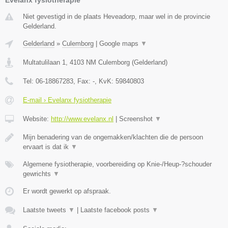
Niet gevestigd in de plaats Heveadorp, maar wel in de provincie
Gelderland.
Gelderland
»
Culemborg
|
Google maps
▼
Multatulilaan 1
,
4103 NM
Culemborg
(
Gelderland
)
Tel:
06-18867283
, Fax:
-
, KvK:
59840803
E-mail › Evelanx fysiotherapie
Website:
http://www.evelanx.nl
|
Screenshot
▼
Mijn benadering van de ongemakken/klachten die de persoon
ervaart is dat ik
▼
Algemene fysiotherapie, voorbereiding op Knie-/Heup-?schouder
gewrichts
▼
Er wordt gewerkt op afspraak.
Laatste tweets
▼
|
Laatste facebook posts
▼