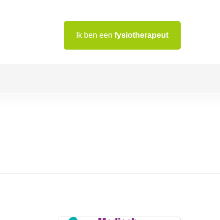
Ik ben een
fysiotherapeut