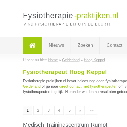
Fysiotherapie
-praktijken.nl
VIND FYSIOTHERAPIE BIJ U IN DE BUURT!
Nieuws
Zoeken
Contact
U bent nu hier:
Home
»
Gelderland
»
Hoog Keppel
Fysiotherapeut Hoog Keppel
Fysiotherapie-praktijken.nl bevat helaas nog geen
fysiotherap
Gelderland
of ga naar
direct contact met fysiotherapeuten
om vi
fysiotherapeuten tegelijk. Hieronder worden nu resultaten getoo
1
2
3
4
5
»
»»
Medisch Trainingscentrum Rumpt