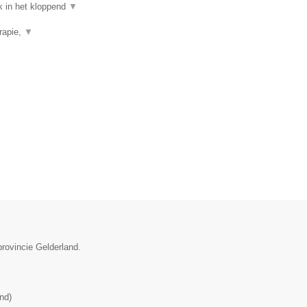
k in het kloppend
▼
rapie,
▼
provincie Gelderland.
and
)