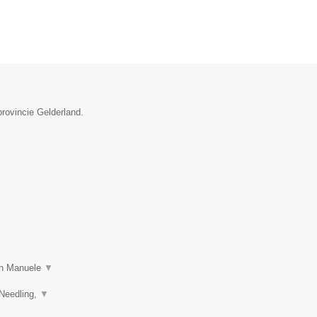
provincie Gelderland.
 in Manuele
▼
 Needling,
▼