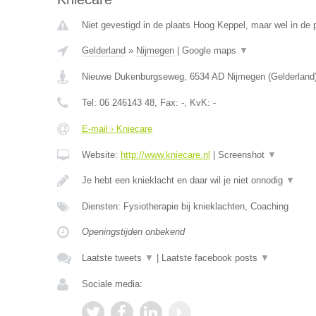
Niet gevestigd in de plaats Hoog Keppel, maar wel in de 
Gelderland
»
Nijmegen
|
Google maps
▼
Nieuwe Dukenburgseweg
,
6534 AD
Nijmegen
(
Gelderland
Tel:
06 246143 48
, Fax:
-
, KvK:
-
E-mail › Kniecare
Website:
http://www.kniecare.nl
|
Screenshot
▼
Je hebt een knieklacht en daar wil je niet onnodig
▼
Diensten: Fysiotherapie bij knieklachten, Coaching
Openingstijden onbekend
Laatste tweets
▼
|
Laatste facebook posts
▼
Sociale media: