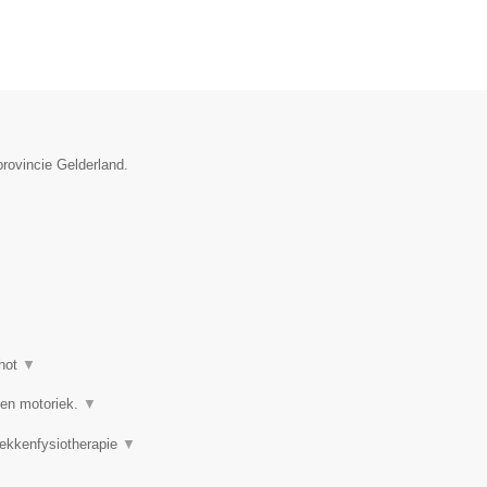
provincie Gelderland.
hot
▼
 en motoriek.
▼
Bekkenfysiotherapie
▼