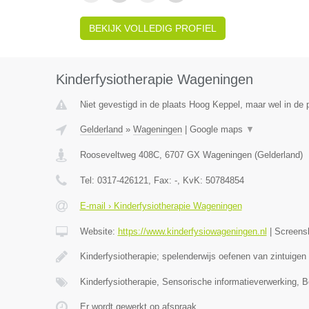
BEKIJK VOLLEDIG PROFIEL
Kinderfysiotherapie Wageningen
Niet gevestigd in de plaats Hoog Keppel, maar wel in de 
Gelderland
»
Wageningen
|
Google maps
▼
Rooseveltweg 408C
,
6707 GX
Wageningen
(
Gelderland
)
Tel:
0317-426121
, Fax:
-
, KvK:
50784854
E-mail › Kinderfysiotherapie Wageningen
Website:
https://www.kinderfysiowageningen.nl
|
Screens
Kinderfysiotherapie; spelenderwijs oefenen van zintuigen
Kinderfysiotherapie, Sensorische informatieverwerking, 
Er wordt gewerkt op afspraak.