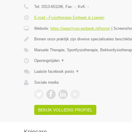
Tel:
0313-651196
, Fax:
-
, KvK:
-
E-mail › Fysiotherapie Eerbeek & Loenen
Website:
https://www.fysio-eerbeek.nl/home/
|
Screensho
Binnen onze praktijk zijn diverse specialisaties beschik
Manuele Therapie, Sportfysiotherapie, Bekkenfysiotherap
Openingstijden
▼
Laatste facebook posts
▼
Sociale media:
BEKIJK VOLLEDIG PROFIEL
Kniecare