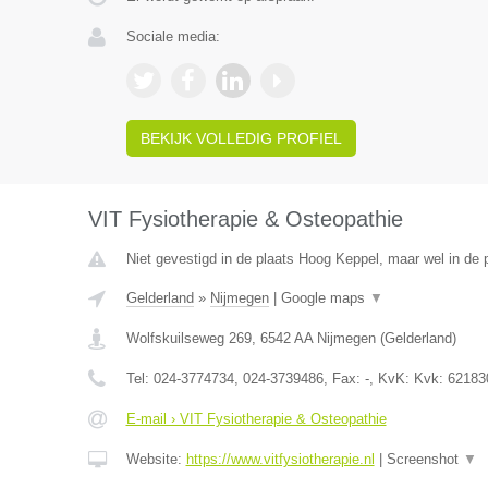
Sociale media:
BEKIJK VOLLEDIG PROFIEL
VIT Fysiotherapie & Osteopathie
Niet gevestigd in de plaats Hoog Keppel, maar wel in de 
Gelderland
»
Nijmegen
|
Google maps
▼
Wolfskuilseweg 269
,
6542 AA
Nijmegen
(
Gelderland
)
Tel:
024-3774734, 024-3739486
, Fax:
-
, KvK:
Kvk: 62183
E-mail › VIT Fysiotherapie & Osteopathie
Website:
https://www.vitfysiotherapie.nl
|
Screenshot
▼