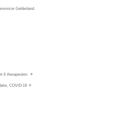
provincie Gelderland.
et 6 therapeuten.
▼
idatie, COVID-19
▼