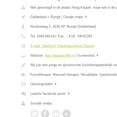
Niet gevestigd in de plaats Hoog Keppel, maar wel in de 
Gelderland
»
Rumpt
|
Google maps
▼
Roodseweg 5
,
4156 AP
Rumpt
(
Gelderland
)
Tel:
0345-681411
, Fax:
-
, KvK:
54031281
E-mail › Medisch Trainingscentrum Rumpt
Website:
http://www.echtfit.nl
|
Screenshot
▼
Wij zijn een jonge en dynamische fysiotherapiepraktijk m
Fysiotherapie, Manueel therapie, Revalidatie, Sportreval
Openingstijden
▼
Laatste facebook posts
▼
Sociale media: