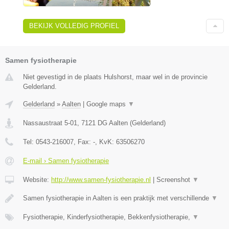
BEKIJK VOLLEDIG PROFIEL
Samen fysiotherapie
Niet gevestigd in de plaats Hulshorst, maar wel in de provincie
Gelderland.
Gelderland
»
Aalten
|
Google maps
▼
Nassaustraat 5-01
,
7121 DG
Aalten
(
Gelderland
)
Tel:
0543-216007
, Fax:
-
, KvK:
63506270
E-mail › Samen fysiotherapie
Website:
http://www.samen-fysiotherapie.nl
|
Screenshot
▼
Samen fysiotherapie in Aalten is een praktijk met verschillende
▼
Fysiotherapie, Kinderfysiotherapie, Bekkenfysiotherapie,
▼