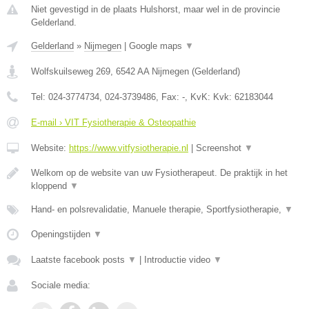
Niet gevestigd in de plaats Hulshorst, maar wel in de provincie
Gelderland.
Gelderland
»
Nijmegen
|
Google maps
▼
Wolfskuilseweg 269
,
6542 AA
Nijmegen
(
Gelderland
)
Tel:
024-3774734, 024-3739486
, Fax:
-
, KvK:
Kvk: 62183044
E-mail › VIT Fysiotherapie & Osteopathie
Website:
https://www.vitfysiotherapie.nl
|
Screenshot
▼
Welkom op de website van uw Fysiotherapeut. De praktijk in het
kloppend
▼
Hand- en polsrevalidatie, Manuele therapie, Sportfysiotherapie,
▼
Openingstijden
▼
Laatste facebook posts
▼
|
Introductie video
▼
Sociale media: