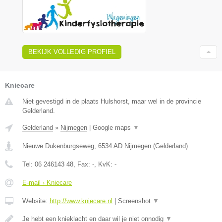
BEKIJK VOLLEDIG PROFIEL
Kniecare
Niet gevestigd in de plaats Hulshorst, maar wel in de provincie
Gelderland.
Gelderland
»
Nijmegen
|
Google maps
▼
Nieuwe Dukenburgseweg
,
6534 AD
Nijmegen
(
Gelderland
)
Tel:
06 246143 48
, Fax:
-
, KvK:
-
E-mail › Kniecare
Website:
http://www.kniecare.nl
|
Screenshot
▼
Je hebt een knieklacht en daar wil je niet onnodig
▼