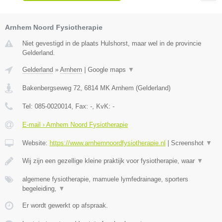
Arnhem Noord Fysiotherapie
Niet gevestigd in de plaats Hulshorst, maar wel in de provincie
Gelderland.
Gelderland
»
Arnhem
|
Google maps
▼
Bakenbergseweg 72
,
6814 MK
Arnhem
(
Gelderland
)
Tel:
085-0020014
, Fax:
-
, KvK:
-
E-mail › Arnhem Noord Fysiotherapie
Website:
https://www.arnhemnoordfysiotherapie.nl
|
Screenshot
▼
Wij zijn een gezellige kleine praktijk voor fysiotherapie, waar
▼
algemene fysiotherapie, mamuele lymfedrainage, sporters
begeleiding,
▼
Er wordt gewerkt op afspraak.