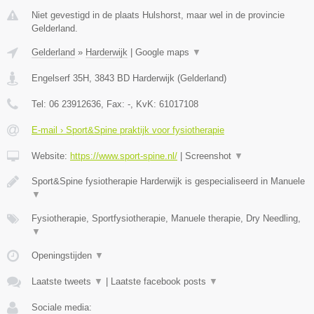
Niet gevestigd in de plaats Hulshorst, maar wel in de provincie
Gelderland.
Gelderland
»
Harderwijk
|
Google maps
▼
Engelserf 35H
,
3843 BD
Harderwijk
(
Gelderland
)
Tel:
06 23912636
, Fax:
-
, KvK:
61017108
E-mail › Sport&Spine praktijk voor fysiotherapie
Website:
https://www.sport-spine.nl/
|
Screenshot
▼
Sport&Spine fysiotherapie Harderwijk is gespecialiseerd in Manuele
▼
Fysiotherapie, Sportfysiotherapie, Manuele therapie, Dry Needling,
▼
Openingstijden
▼
Laatste tweets
▼
|
Laatste facebook posts
▼
Sociale media: