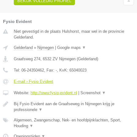
BEKIJK VOLLEDIG PROFIEL
Fysio Evident
Niet gevestigd in de plaats Hulshorst, maar wel in de provincie
Gelderland.
Gelderland
»
Nijmegen
|
Google maps
▼
Graafsweg 274
,
6532 ZV
Nijmegen
(
Gelderland
)
Tel:
06-24350462
, Fax:
-
, KvK:
65040023
E-mail › Fysio Evident
Website:
http://www.fysio-evident.nl
|
Screenshot
▼
Bij Fysio Evident aan de Graafseweg in Nijmegen krijg je
professionele
▼
Algemeen, Zwangerschap, Nek- en hoofdpijnklachten, Sport,
Houding
▼
Openingstijden
▼