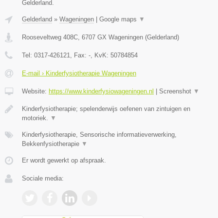
Gelderland.
Gelderland
»
Wageningen
|
Google maps
▼
Rooseveltweg 408C
,
6707 GX
Wageningen
(
Gelderland
)
Tel:
0317-426121
, Fax:
-
, KvK:
50784854
E-mail › Kinderfysiotherapie Wageningen
Website:
https://www.kinderfysiowageningen.nl
|
Screenshot
▼
Kinderfysiotherapie; spelenderwijs oefenen van zintuigen en
motoriek.
▼
Kinderfysiotherapie, Sensorische informatieverwerking,
Bekkenfysiotherapie
▼
Er wordt gewerkt op afspraak.
Sociale media: