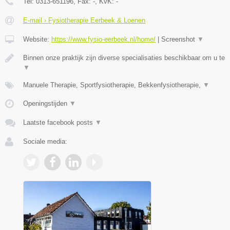
Tel:
0313-651196
, Fax:
-
, KvK:
-
E-mail › Fysiotherapie Eerbeek & Loenen
Website:
https://www.fysio-eerbeek.nl/home/
|
Screenshot
▼
Binnen onze praktijk zijn diverse specialisaties beschikbaar om u te
▼
Manuele Therapie, Sportfysiotherapie, Bekkenfysiotherapie,
▼
Openingstijden
▼
Laatste facebook posts
▼
Sociale media: