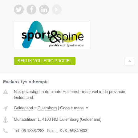
BEKIJK VOLLEDIG PROFIEL
Evelanx fysiotherapie
Niet gevestigd in de plaats Hulshorst, maar wel in de provincie
Gelderland.
Gelderland
»
Culemborg
|
Google maps
▼
Multatulilaan 1
,
4103 NM
Culemborg
(
Gelderland
)
Tel:
06-18867283
, Fax:
-
, KvK:
59840803