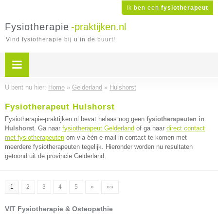
Ik ben een
fysiotherapeut
Fysiotherapie
-praktijken.nl
Vind fysiotherapie bij u in de buurt!
U bent nu hier:
Home
»
Gelderland
»
Hulshorst
Fysiotherapeut Hulshorst
Fysiotherapie-praktijken.nl bevat helaas nog geen
fysiotherapeuten in
Hulshorst
. Ga naar
fysiotherapeut Gelderland
of ga naar
direct contact
met fysiotherapeuten
om via één e-mail in contact te komen met
meerdere fysiotherapeuten tegelijk. Hieronder worden nu resultaten
getoond uit de provincie Gelderland.
1
2
3
4
5
»
»»
VIT Fysiotherapie & Osteopathie