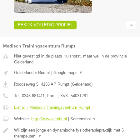
BEKIJK VOLLEDIG PROFIEL
Medisch Trainingscentrum Rumpt
Niet gevestigd in de plaats Hulshorst, maar wel in de provincie
Gelderland.
Gelderland
»
Rumpt
|
Google maps
▼
Roodseweg 5
,
4156 AP
Rumpt
(
Gelderland
)
Tel:
0345-681411
, Fax:
-
, KvK:
54031281
E-mail › Medisch Trainingscentrum Rumpt
Website:
http://www.echtfit.nl
|
Screenshot
▼
Wij zijn een jonge en dynamische fysiotherapiepraktijk met 6
therapeuten.
▼