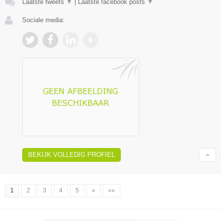
Laatste tweets
▼
|
Laatste facebook posts
▼
Sociale media:
BEKIJK VOLLEDIG PROFIEL
1
2
3
4
5
»
»»