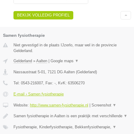
BEKIJK VOLLEDIG PROFIEL
Samen fysiotherapie
Niet gevestigd in de plaats IJzerlo, maar wel in de provincie
Gelderland.
Gelderland
»
Aalten
|
Google maps
▼
Nassaustraat 5-01
,
7121 DG
Aalten
(
Gelderland
)
Tel:
0543-216007
, Fax:
-
, KvK:
63506270
E-mail › Samen fysiotherapie
Website:
http://www.samen-fysiotherapie.nl
|
Screenshot
▼
Samen fysiotherapie in Aalten is een praktijk met verschillende
▼
Fysiotherapie, Kinderfysiotherapie, Bekkenfysiotherapie,
▼