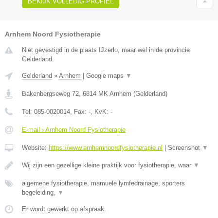
BEKIJK VOLLEDIG PROFIEL
Arnhem Noord Fysiotherapie
Niet gevestigd in de plaats IJzerlo, maar wel in de provincie
Gelderland.
Gelderland
»
Arnhem
|
Google maps
▼
Bakenbergseweg 72
,
6814 MK
Arnhem
(
Gelderland
)
Tel:
085-0020014
, Fax:
-
, KvK:
-
E-mail › Arnhem Noord Fysiotherapie
Website:
https://www.arnhemnoordfysiotherapie.nl
|
Screenshot
▼
Wij zijn een gezellige kleine praktijk voor fysiotherapie, waar
▼
algemene fysiotherapie, mamuele lymfedrainage, sporters
begeleiding,
▼
Er wordt gewerkt op afspraak.