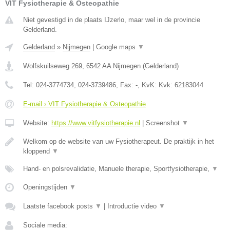
VIT Fysiotherapie & Osteopathie
Niet gevestigd in de plaats IJzerlo, maar wel in de provincie
Gelderland.
Gelderland
»
Nijmegen
|
Google maps
▼
Wolfskuilseweg 269
,
6542 AA
Nijmegen
(
Gelderland
)
Tel:
024-3774734, 024-3739486
, Fax:
-
, KvK:
Kvk: 62183044
E-mail › VIT Fysiotherapie & Osteopathie
Website:
https://www.vitfysiotherapie.nl
|
Screenshot
▼
Welkom op de website van uw Fysiotherapeut. De praktijk in het
kloppend
▼
Hand- en polsrevalidatie, Manuele therapie, Sportfysiotherapie,
▼
Openingstijden
▼
Laatste facebook posts
▼
|
Introductie video
▼
Sociale media: