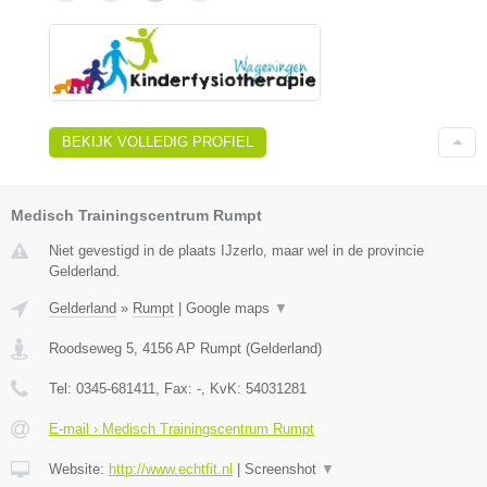
BEKIJK VOLLEDIG PROFIEL
Medisch Trainingscentrum Rumpt
Niet gevestigd in de plaats IJzerlo, maar wel in de provincie
Gelderland.
Gelderland
»
Rumpt
|
Google maps
▼
Roodseweg 5
,
4156 AP
Rumpt
(
Gelderland
)
Tel:
0345-681411
, Fax:
-
, KvK:
54031281
E-mail › Medisch Trainingscentrum Rumpt
Website:
http://www.echtfit.nl
|
Screenshot
▼