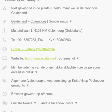
Niet gevestigd in de plaats IJzerlo, maar wel in de provincie
Gelderland.
Gelderland
»
Culemborg
|
Google maps
▼
Multatulilaan 1
,
4103 NM
Culemborg
(
Gelderland
)
Tel:
06-18867283
, Fax:
-
, KvK:
59840803
E-mail › Evelanx fysiotherapie
Website:
http://www.evelanx.nl
|
Screenshot
▼
Mijn benadering van de ongemakken/klachten die de persoon
ervaart is dat ik
▼
Algemene fysiotherapie, voorbereiding op Knie-/Heup-?schouder
gewrichts
▼
Er wordt gewerkt op afspraak.
Laatste tweets
▼
|
Laatste facebook posts
▼