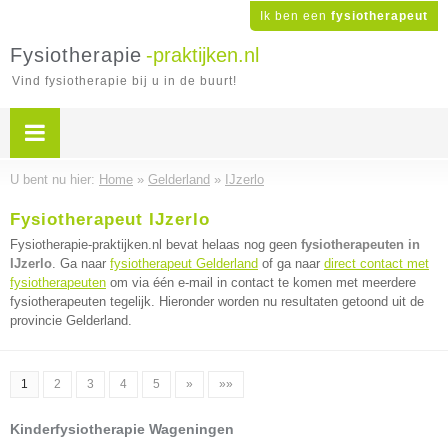
Ik ben een
fysiotherapeut
Fysiotherapie
-praktijken.nl
Vind fysiotherapie bij u in de buurt!
U bent nu hier:
Home
»
Gelderland
»
IJzerlo
Fysiotherapeut IJzerlo
Fysiotherapie-praktijken.nl bevat helaas nog geen
fysiotherapeuten in
IJzerlo
. Ga naar
fysiotherapeut Gelderland
of ga naar
direct contact met
fysiotherapeuten
om via één e-mail in contact te komen met meerdere
fysiotherapeuten tegelijk. Hieronder worden nu resultaten getoond uit de
provincie Gelderland.
1
2
3
4
5
»
»»
Kinderfysiotherapie Wageningen