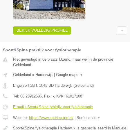
BEKIJK VOLLEDIG PROFIEL
Sport&Spine praktijk voor fysiotherapie
Niet gevestigd in de plaats IJzerlo, maar wel in de provincie
Gelderland.
Gelderland
»
Harderwijk
|
Google maps
▼
Engelserf 35H
,
3843 BD
Harderwijk
(
Gelderland
)
Tel:
06 23912636
, Fax:
-
, KvK:
61017108
E-mail › Sport&Spine praktijk voor fysiotherapie
Website:
https://www.sport-spine.nl/
|
Screenshot
▼
Sport&Spine fysiotherapie Harderwijk is gespecialiseerd in Manuele