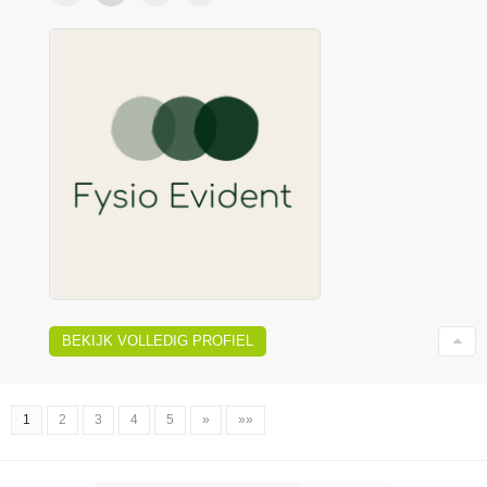
BEKIJK VOLLEDIG PROFIEL
1
2
3
4
5
»
»»