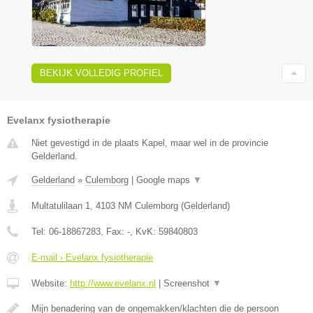
BEKIJK VOLLEDIG PROFIEL
Evelanx fysiotherapie
Niet gevestigd in de plaats Kapel, maar wel in de provincie
Gelderland.
Gelderland
»
Culemborg
|
Google maps
▼
Multatulilaan 1
,
4103 NM
Culemborg
(
Gelderland
)
Tel:
06-18867283
, Fax:
-
, KvK:
59840803
E-mail › Evelanx fysiotherapie
Website:
http://www.evelanx.nl
|
Screenshot
▼
Mijn benadering van de ongemakken/klachten die de persoon