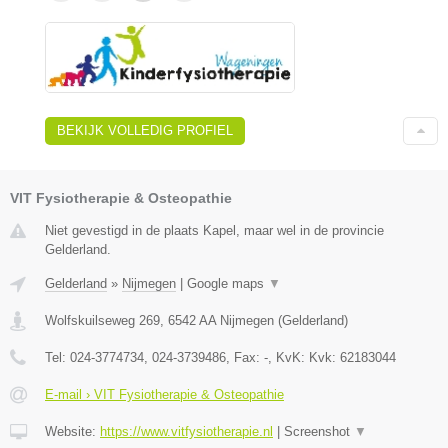
BEKIJK VOLLEDIG PROFIEL
VIT Fysiotherapie & Osteopathie
Niet gevestigd in de plaats Kapel, maar wel in de provincie
Gelderland.
Gelderland
»
Nijmegen
|
Google maps
▼
Wolfskuilseweg 269
,
6542 AA
Nijmegen
(
Gelderland
)
Tel:
024-3774734, 024-3739486
, Fax:
-
, KvK:
Kvk: 62183044
E-mail › VIT Fysiotherapie & Osteopathie
Website:
https://www.vitfysiotherapie.nl
|
Screenshot
▼