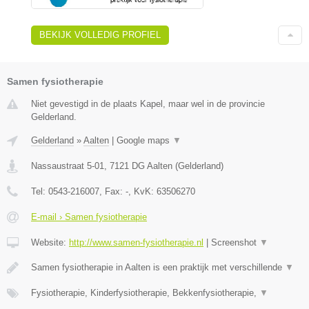
BEKIJK VOLLEDIG PROFIEL
Samen fysiotherapie
Niet gevestigd in de plaats Kapel, maar wel in de provincie
Gelderland.
Gelderland
»
Aalten
|
Google maps
▼
Nassaustraat 5-01
,
7121 DG
Aalten
(
Gelderland
)
Tel:
0543-216007
, Fax:
-
, KvK:
63506270
E-mail › Samen fysiotherapie
Website:
http://www.samen-fysiotherapie.nl
|
Screenshot
▼
Samen fysiotherapie in Aalten is een praktijk met verschillende
▼
Fysiotherapie, Kinderfysiotherapie, Bekkenfysiotherapie,
▼