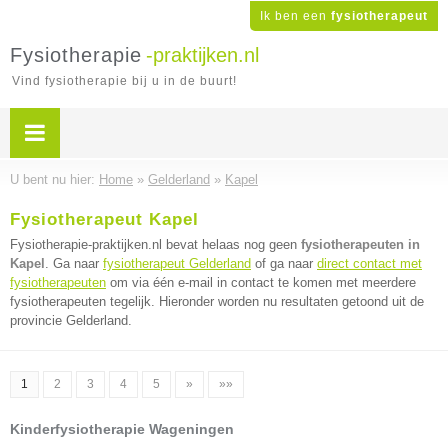
Ik ben een
fysiotherapeut
Fysiotherapie
-praktijken.nl
Vind fysiotherapie bij u in de buurt!
U bent nu hier:
Home
»
Gelderland
»
Kapel
Fysiotherapeut Kapel
Fysiotherapie-praktijken.nl bevat helaas nog geen
fysiotherapeuten in
Kapel
. Ga naar
fysiotherapeut Gelderland
of ga naar
direct contact met
fysiotherapeuten
om via één e-mail in contact te komen met meerdere
fysiotherapeuten tegelijk. Hieronder worden nu resultaten getoond uit de
provincie Gelderland.
1
2
3
4
5
»
»»
Kinderfysiotherapie Wageningen