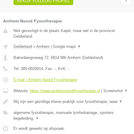
BEKIJK VOLLEDIG PROFIEL
Arnhem Noord Fysiotherapie
Niet gevestigd in de plaats Kapel, maar wel in de provincie
Gelderland.
Gelderland
»
Arnhem
|
Google maps
▼
Bakenbergseweg 72
,
6814 MK
Arnhem
(
Gelderland
)
Tel:
085-0020014
, Fax:
-
, KvK:
-
E-mail › Arnhem Noord Fysiotherapie
Website:
https://www.arnhemnoordfysiotherapie.nl
|
Screenshot
▼
Wij zijn een gezellige kleine praktijk voor fysiotherapie, waar
▼
algemene fysiotherapie, mamuele lymfedrainage, sporters
begeleiding,
▼
Er wordt gewerkt op afspraak.