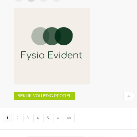
BEKIJK VOLLEDIG PROFIEL
1
2
3
4
5
»
»»