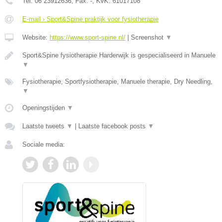
Tel:
06 23912636
, Fax:
-
, KvK:
61017108
E-mail › Sport&Spine praktijk voor fysiotherapie
Website:
https://www.sport-spine.nl/
|
Screenshot
▼
Sport&Spine fysiotherapie Harderwijk is gespecialiseerd in Manuele
▼
Fysiotherapie, Sportfysiotherapie, Manuele therapie, Dry Needling,
▼
Openingstijden
▼
Laatste tweets
▼
|
Laatste facebook posts
▼
Sociale media: