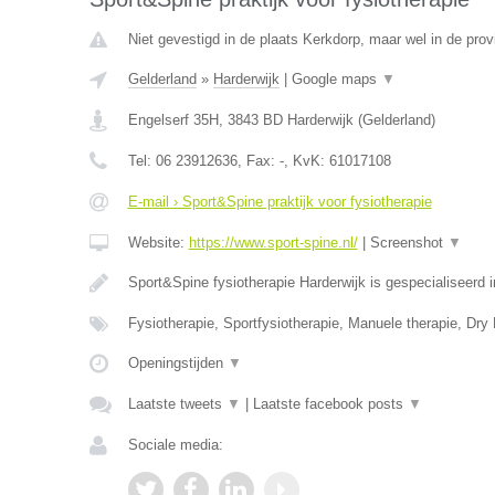
Niet gevestigd in de plaats Kerkdorp, maar wel in de prov
Gelderland
»
Harderwijk
|
Google maps
▼
Engelserf 35H
,
3843 BD
Harderwijk
(
Gelderland
)
Tel:
06 23912636
, Fax:
-
, KvK:
61017108
E-mail › Sport&Spine praktijk voor fysiotherapie
Website:
https://www.sport-spine.nl/
|
Screenshot
▼
Sport&Spine fysiotherapie Harderwijk is gespecialiseerd
Fysiotherapie, Sportfysiotherapie, Manuele therapie, Dry
Openingstijden
▼
Laatste tweets
▼
|
Laatste facebook posts
▼
Sociale media: