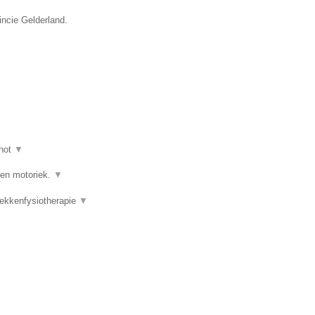
incie Gelderland.
hot
▼
 en motoriek.
▼
Bekkenfysiotherapie
▼