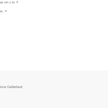
baar om u te
▼
ie,
▼
incie Gelderland.