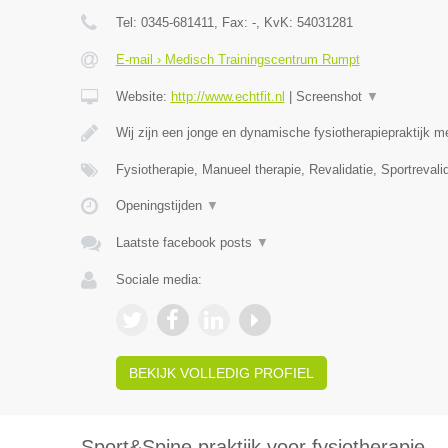
Tel:
0345-681411
, Fax:
-
, KvK:
54031281
E-mail › Medisch Trainingscentrum Rumpt
Website:
http://www.echtfit.nl
|
Screenshot
▼
Wij zijn een jonge en dynamische fysiotherapiepraktijk m
Fysiotherapie, Manueel therapie, Revalidatie, Sportreval
Openingstijden
▼
Laatste facebook posts
▼
Sociale media:
BEKIJK VOLLEDIG PROFIEL
Sport&Spine praktijk voor fysiotherapie