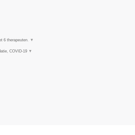
et 6 therapeuten.
▼
idatie, COVID-19
▼