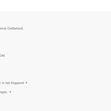
incie Gelderland.
044
k in het kloppend
▼
rapie,
▼