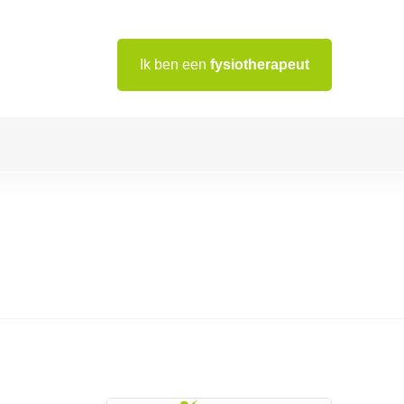
Ik ben een
fysiotherapeut