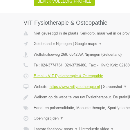
BEKIJK VOLLEDIG PROFIEL
VIT Fysiotherapie & Osteopathie
Niet gevestigd in de plaats Kerkdorp, maar wel in de prov
Gelderland
»
Nijmegen
|
Google maps
▼
Wolfskuilseweg 269
,
6542 AA
Nijmegen
(
Gelderland
)
Tel:
024-3774734, 024-3739486
, Fax:
-
, KvK:
Kvk: 62183
E-mail › VIT Fysiotherapie & Osteopathie
Website:
https://www.vitfysiotherapie.nl
|
Screenshot
▼
Welkom op de website van uw Fysiotherapeut. De praktij
Hand- en polsrevalidatie, Manuele therapie, Sportfysiothe
Openingstijden
▼
Laatste facebook posts
▼
|
Introductie video
▼