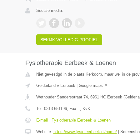
Sociale media:
BEKIJK VOLLEDIG PROFIEL
Fysiotherapie Eerbeek & Loenen
Niet gevestigd in de plaats Kerkdorp, maar wel in de prov
Gelderland
»
Eerbeek
|
Google maps
▼
Wethouder Sandersstraat 74
,
6961 HC
Eerbeek
(
Gelderl
Tel:
0313-651196
, Fax:
-
, KvK:
-
E-mail › Fysiotherapie Eerbeek & Loenen
Website:
https://www.fysio-eerbeek.nl/home/
|
Screensho