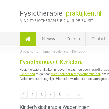
Fysiotherapie
-praktijken.nl
VIND FYSIOTHERAPIE BIJ U IN DE BUURT!
Nieuws
Zoeken
Contact
U bent nu hier:
Home
»
Gelderland
»
Kerkdorp
Fysiotherapeut Kerkdorp
Fysiotherapie-praktijken.nl bevat helaas nog geen
fysiotherap
Gelderland
of ga naar
direct contact met fysiotherapeuten
om vi
fysiotherapeuten tegelijk. Hieronder worden nu resultaten getoo
1
2
3
4
5
»
»»
Kinderfysiotherapie Wageningen