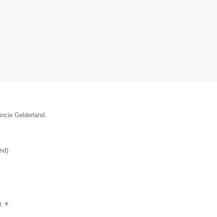
incie Gelderland.
and
)
t
▼