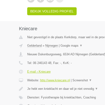
BEKIJK VOLLEDIG PROFIEL
Kniecare
Niet gevestigd in de plaats Kerkdorp, maar wel in de prov
Gelderland
»
Nijmegen
|
Google maps
▼
Nieuwe Dukenburgseweg
,
6534 AD
Nijmegen
(
Gelderland
Tel:
06 246143 48
, Fax:
-
, KvK:
-
E-mail › Kniecare
Website:
http://www.kniecare.nl
|
Screenshot
▼
Je hebt een knieklacht en daar wil je niet onnodig
▼
Diensten: Fysiotherapie bij knieklachten, Coaching