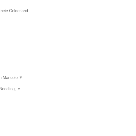
incie Gelderland.
 in Manuele
▼
 Needling,
▼