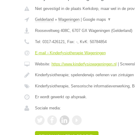
Niet gevestigd in de plaats Kerkdorp, maar wel in de prov
Gelderland
»
Wageningen
|
Google maps
▼
Rooseveltweg 408C
,
6707 GX
Wageningen
(
Gelderland
)
Tel:
0317-426121
, Fax:
-
, KvK:
50784854
E-mail › Kinderfysiotherapie Wageningen
Website:
https://www.kinderfysiowageningen.nl
|
Screens
Kinderfysiotherapie; spelenderwijs oefenen van zintuigen
Kinderfysiotherapie, Sensorische informatieverwerking, 
Er wordt gewerkt op afspraak.
Sociale media: