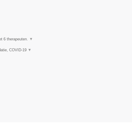
et 6 therapeuten.
▼
idatie, COVID-19
▼