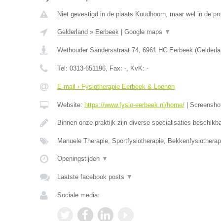
Niet gevestigd in de plaats Koudhoorn, maar wel in de pr
Gelderland
»
Eerbeek
|
Google maps
▼
Wethouder Sandersstraat 74
,
6961 HC
Eerbeek
(
Gelderl
Tel:
0313-651196
, Fax:
-
, KvK:
-
E-mail › Fysiotherapie Eerbeek & Loenen
Website:
https://www.fysio-eerbeek.nl/home/
|
Screensho
Binnen onze praktijk zijn diverse specialisaties beschik
Manuele Therapie, Sportfysiotherapie, Bekkenfysiotherap
Openingstijden
▼
Laatste facebook posts
▼
Sociale media: