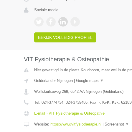
Sociale media:
BEKIJK VOLLEDIG PROFIEL
VIT Fysiotherapie & Osteopathie
Niet gevestigd in de plaats Koudhoorn, maar wel in de pr
Gelderland
»
Nijmegen
|
Google maps
▼
Wolfskuilseweg 269
,
6542 AA
Nijmegen
(
Gelderland
)
Tel:
024-3774734, 024-3739486
, Fax:
-
, KvK:
Kvk: 62183
E-mail › VIT Fysiotherapie & Osteopathie
Website:
https://www.vitfysiotherapie.nl
|
Screenshot
▼