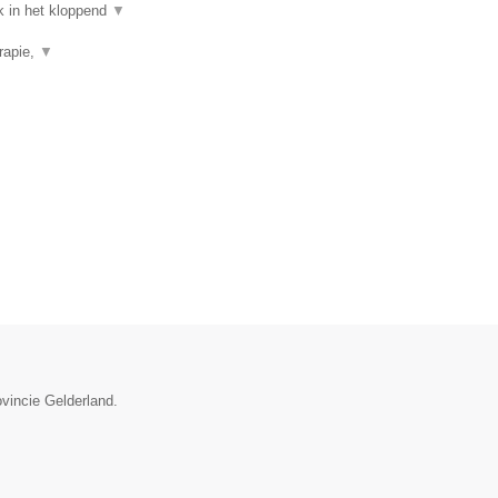
k in het kloppend
▼
rapie,
▼
ovincie Gelderland.