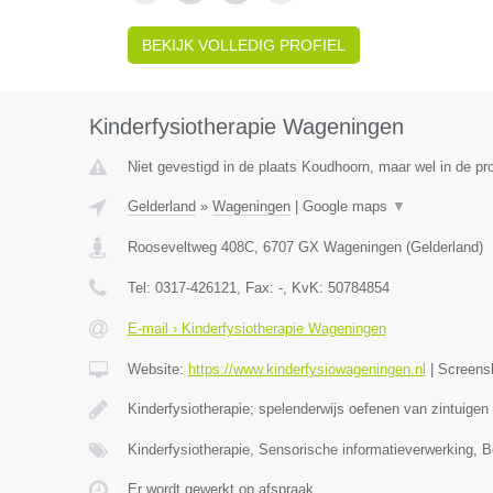
BEKIJK VOLLEDIG PROFIEL
Kinderfysiotherapie Wageningen
Niet gevestigd in de plaats Koudhoorn, maar wel in de pr
Gelderland
»
Wageningen
|
Google maps
▼
Rooseveltweg 408C
,
6707 GX
Wageningen
(
Gelderland
)
Tel:
0317-426121
, Fax:
-
, KvK:
50784854
E-mail › Kinderfysiotherapie Wageningen
Website:
https://www.kinderfysiowageningen.nl
|
Screens
Kinderfysiotherapie; spelenderwijs oefenen van zintuigen
Kinderfysiotherapie, Sensorische informatieverwerking, 
Er wordt gewerkt op afspraak.