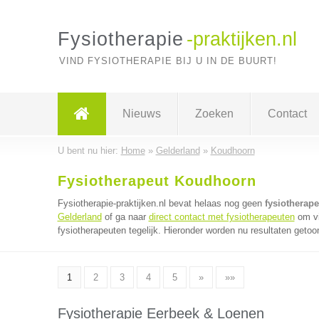
Fysiotherapie
-praktijken.nl
VIND FYSIOTHERAPIE BIJ U IN DE BUURT!
Nieuws
Zoeken
Contact
U bent nu hier:
Home
»
Gelderland
»
Koudhoorn
Fysiotherapeut Koudhoorn
Fysiotherapie-praktijken.nl bevat helaas nog geen
fysiotherap
Gelderland
of ga naar
direct contact met fysiotherapeuten
om vi
fysiotherapeuten tegelijk. Hieronder worden nu resultaten getoo
1
2
3
4
5
»
»»
Fysiotherapie Eerbeek & Loenen