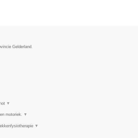
ovincie Gelderland.
hot
▼
 en motoriek.
▼
Bekkenfysiotherapie
▼