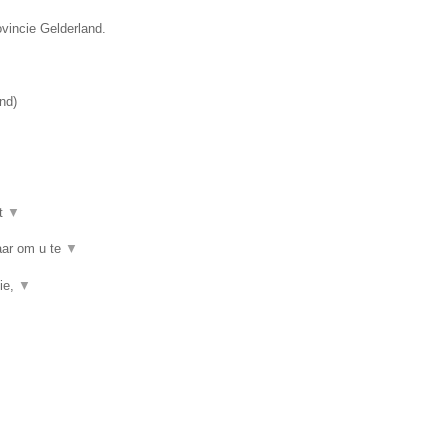
ovincie Gelderland.
and
)
t
▼
baar om u te
▼
ie,
▼