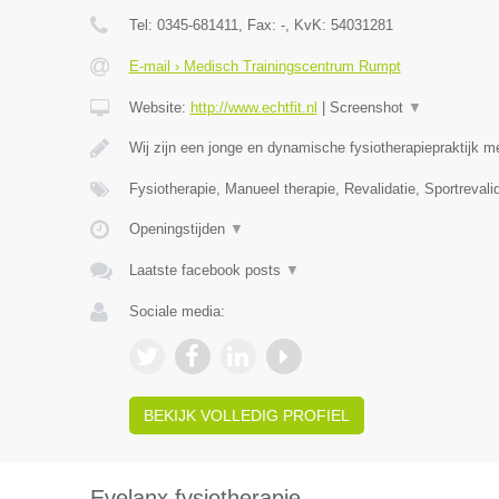
Tel:
0345-681411
, Fax:
-
, KvK:
54031281
E-mail › Medisch Trainingscentrum Rumpt
Website:
http://www.echtfit.nl
|
Screenshot
▼
Wij zijn een jonge en dynamische fysiotherapiepraktijk m
Fysiotherapie, Manueel therapie, Revalidatie, Sportreval
Openingstijden
▼
Laatste facebook posts
▼
Sociale media:
BEKIJK VOLLEDIG PROFIEL
Evelanx fysiotherapie