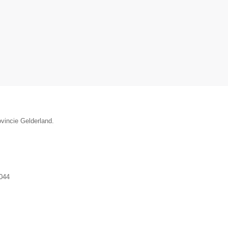
ovincie Gelderland.
044