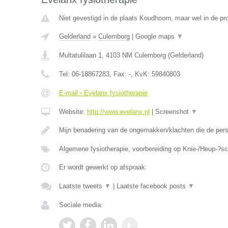
Niet gevestigd in de plaats Koudhoorn, maar wel in de pr
Gelderland
»
Culemborg
|
Google maps
▼
Multatulilaan 1
,
4103 NM
Culemborg
(
Gelderland
)
Tel:
06-18867283
, Fax:
-
, KvK:
59840803
E-mail › Evelanx fysiotherapie
Website:
http://www.evelanx.nl
|
Screenshot
▼
Mijn benadering van de ongemakken/klachten die de perso
Algemene fysiotherapie, voorbereiding op Knie-/Heup-?s
Er wordt gewerkt op afspraak.
Laatste tweets
▼
|
Laatste facebook posts
▼
Sociale media: