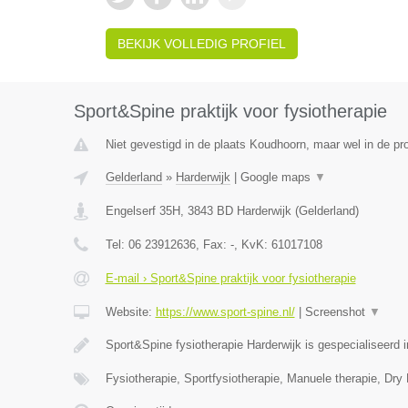
BEKIJK VOLLEDIG PROFIEL
Sport&Spine praktijk voor fysiotherapie
Niet gevestigd in de plaats Koudhoorn, maar wel in de pr
Gelderland
»
Harderwijk
|
Google maps
▼
Engelserf 35H
,
3843 BD
Harderwijk
(
Gelderland
)
Tel:
06 23912636
, Fax:
-
, KvK:
61017108
E-mail › Sport&Spine praktijk voor fysiotherapie
Website:
https://www.sport-spine.nl/
|
Screenshot
▼
Sport&Spine fysiotherapie Harderwijk is gespecialiseerd
Fysiotherapie, Sportfysiotherapie, Manuele therapie, Dry