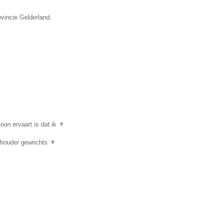
ovincie Gelderland.
on ervaart is dat ik
▼
chouder gewrichts
▼