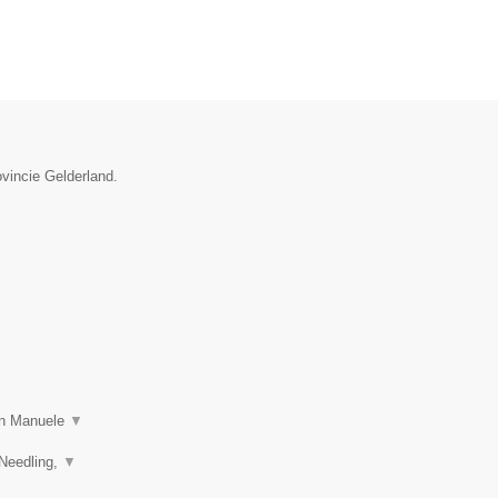
ovincie Gelderland.
 in Manuele
▼
 Needling,
▼