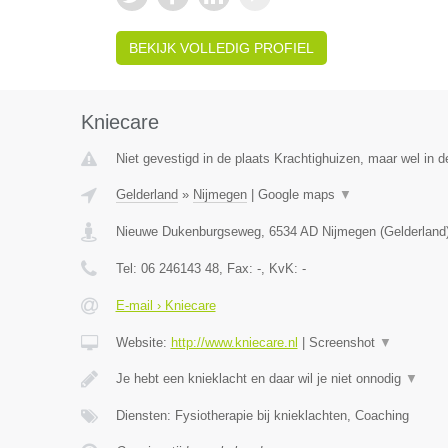
BEKIJK VOLLEDIG PROFIEL
Kniecare
Niet gevestigd in de plaats Krachtighuizen, maar wel in d
Gelderland
»
Nijmegen
|
Google maps
▼
Nieuwe Dukenburgseweg
,
6534 AD
Nijmegen
(
Gelderland
Tel:
06 246143 48
, Fax:
-
, KvK:
-
E-mail › Kniecare
Website:
http://www.kniecare.nl
|
Screenshot
▼
Je hebt een knieklacht en daar wil je niet onnodig
▼
Diensten: Fysiotherapie bij knieklachten, Coaching