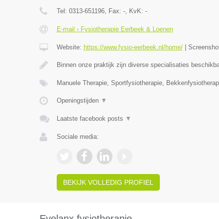
Tel:
0313-651196
, Fax:
-
, KvK:
-
E-mail › Fysiotherapie Eerbeek & Loenen
Website:
https://www.fysio-eerbeek.nl/home/
|
Screensho
Binnen onze praktijk zijn diverse specialisaties beschik
Manuele Therapie, Sportfysiotherapie, Bekkenfysiotherap
Openingstijden
▼
Laatste facebook posts
▼
Sociale media:
BEKIJK VOLLEDIG PROFIEL
Evelanx fysiotherapie