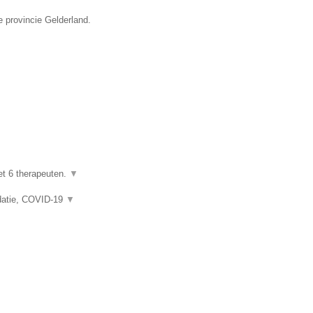
e provincie Gelderland.
et 6 therapeuten.
▼
idatie, COVID-19
▼