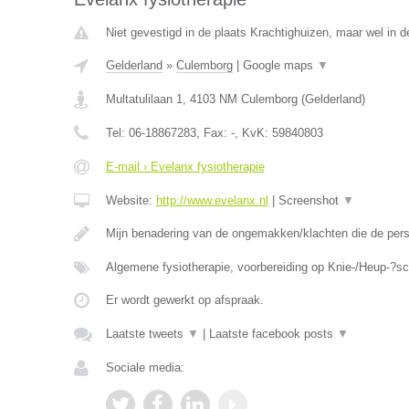
Niet gevestigd in de plaats Krachtighuizen, maar wel in d
Gelderland
»
Culemborg
|
Google maps
▼
Multatulilaan 1
,
4103 NM
Culemborg
(
Gelderland
)
Tel:
06-18867283
, Fax:
-
, KvK:
59840803
E-mail › Evelanx fysiotherapie
Website:
http://www.evelanx.nl
|
Screenshot
▼
Mijn benadering van de ongemakken/klachten die de perso
Algemene fysiotherapie, voorbereiding op Knie-/Heup-?s
Er wordt gewerkt op afspraak.
Laatste tweets
▼
|
Laatste facebook posts
▼
Sociale media: