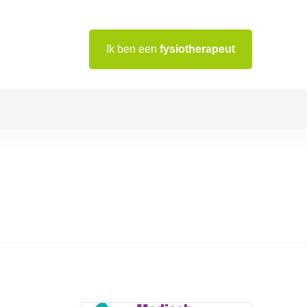
Ik ben een
fysiotherapeut