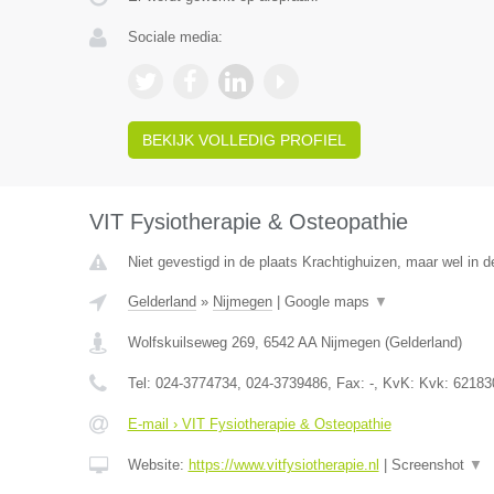
Sociale media:
BEKIJK VOLLEDIG PROFIEL
VIT Fysiotherapie & Osteopathie
Niet gevestigd in de plaats Krachtighuizen, maar wel in d
Gelderland
»
Nijmegen
|
Google maps
▼
Wolfskuilseweg 269
,
6542 AA
Nijmegen
(
Gelderland
)
Tel:
024-3774734, 024-3739486
, Fax:
-
, KvK:
Kvk: 62183
E-mail › VIT Fysiotherapie & Osteopathie
Website:
https://www.vitfysiotherapie.nl
|
Screenshot
▼