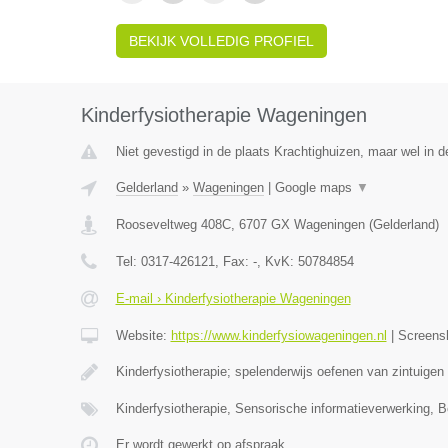
BEKIJK VOLLEDIG PROFIEL
Kinderfysiotherapie Wageningen
Niet gevestigd in de plaats Krachtighuizen, maar wel in d
Gelderland
»
Wageningen
|
Google maps
▼
Rooseveltweg 408C
,
6707 GX
Wageningen
(
Gelderland
)
Tel:
0317-426121
, Fax:
-
, KvK:
50784854
E-mail › Kinderfysiotherapie Wageningen
Website:
https://www.kinderfysiowageningen.nl
|
Screens
Kinderfysiotherapie; spelenderwijs oefenen van zintuigen
Kinderfysiotherapie, Sensorische informatieverwerking, 
Er wordt gewerkt op afspraak.