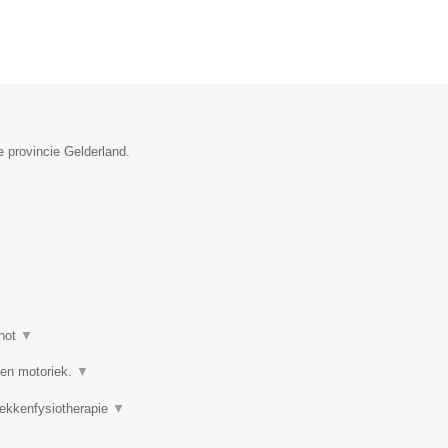
e provincie Gelderland.
hot
▼
 en motoriek.
▼
Bekkenfysiotherapie
▼