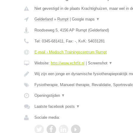
Niet gevestigd in de plaats Krachtighuizen, maar wel in d
Gelderland
»
Rumpt
|
Google maps
▼
Roodseweg 5
,
4156 AP
Rumpt
(
Gelderland
)
Tel:
0345-681411
, Fax:
-
, KvK:
54031281
E-mail › Medisch Trainingscentrum Rumpt
Website:
http://www.echtfit.nl
|
Screenshot
▼
Wij zijn een jonge en dynamische fysiotherapiepraktijk m
Fysiotherapie, Manueel therapie, Revalidatie, Sportreval
Openingstijden
▼
Laatste facebook posts
▼
Sociale media: