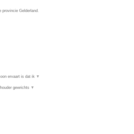
e provincie Gelderland.
on ervaart is dat ik
▼
chouder gewrichts
▼