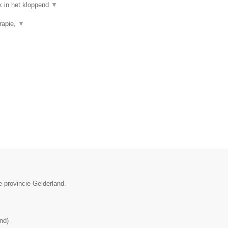
k in het kloppend
▼
rapie,
▼
e provincie Gelderland.
and
)