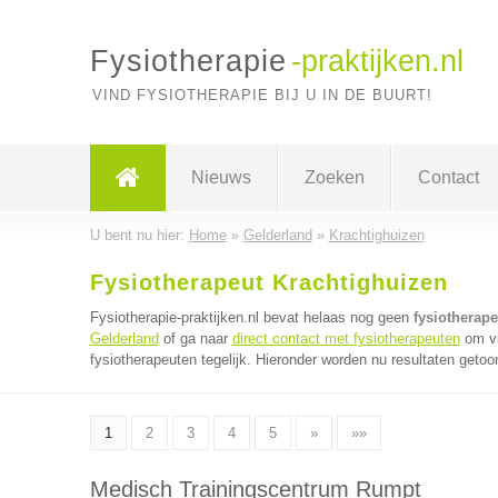
Fysiotherapie
-praktijken.nl
VIND FYSIOTHERAPIE BIJ U IN DE BUURT!
Nieuws
Zoeken
Contact
U bent nu hier:
Home
»
Gelderland
»
Krachtighuizen
Fysiotherapeut Krachtighuizen
Fysiotherapie-praktijken.nl bevat helaas nog geen
fysiotherap
Gelderland
of ga naar
direct contact met fysiotherapeuten
om vi
fysiotherapeuten tegelijk. Hieronder worden nu resultaten getoo
1
2
3
4
5
»
»»
Medisch Trainingscentrum Rumpt