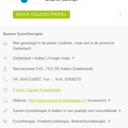
BEKIJK VOLLEDIG PROFIEL
Samen fysiotherapie
Niet gevestigd in de plaats Loobrink, maar wel in de provincie
Gelderland.
Gelderland
»
Aalten
|
Google maps
▼
Nassaustraat 5-01
,
7121 DG
Aalten
(
Gelderland
)
Tel:
0543-216007
, Fax:
-
, KvK:
63506270
E-mail › Samen fysiotherapie
Website:
http://www.samen-fysiotherapie.nl
|
Screenshot
▼
Samen fysiotherapie in Aalten is een praktijk met verschillende
▼
Fysiotherapie, Kinderfysiotherapie, Bekkenfysiotherapie,
▼