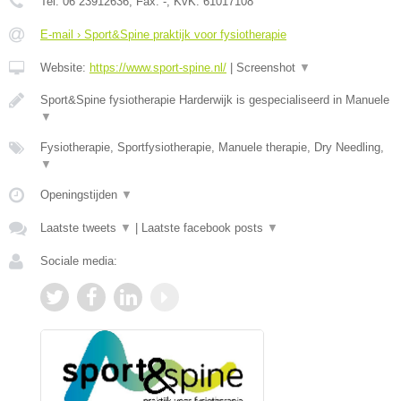
Tel:
06 23912636
, Fax:
-
, KvK:
61017108
E-mail › Sport&Spine praktijk voor fysiotherapie
Website:
https://www.sport-spine.nl/
|
Screenshot
▼
Sport&Spine fysiotherapie Harderwijk is gespecialiseerd in Manuele
▼
Fysiotherapie, Sportfysiotherapie, Manuele therapie, Dry Needling,
▼
Openingstijden
▼
Laatste tweets
▼
|
Laatste facebook posts
▼
Sociale media: