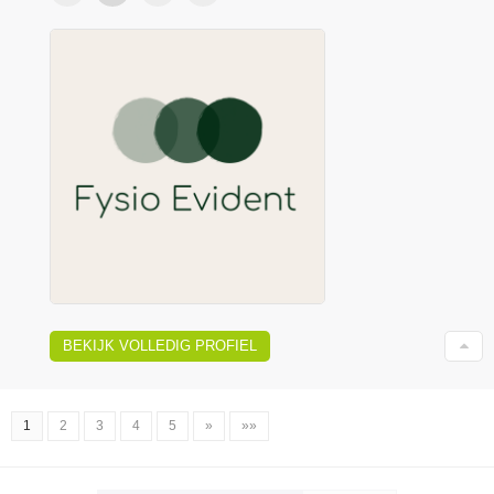
BEKIJK VOLLEDIG PROFIEL
1
2
3
4
5
»
»»