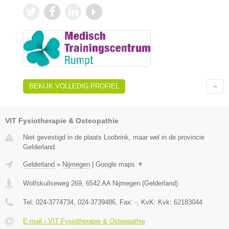
BEKIJK VOLLEDIG PROFIEL
VIT Fysiotherapie & Osteopathie
Niet gevestigd in de plaats Loobrink, maar wel in de provincie
Gelderland.
Gelderland
»
Nijmegen
|
Google maps
▼
Wolfskuilseweg 269
,
6542 AA
Nijmegen
(
Gelderland
)
Tel:
024-3774734, 024-3739486
, Fax:
-
, KvK:
Kvk: 62183044
E-mail › VIT Fysiotherapie & Osteopathie