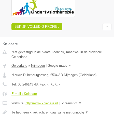
BEKIJK VOLLEDIG PROFIEL
Kniecare
Niet gevestigd in de plaats Loobrink, maar wel in de provincie
Gelderland.
Gelderland
»
Nijmegen
|
Google maps
▼
Nieuwe Dukenburgseweg
,
6534 AD
Nijmegen
(
Gelderland
)
Tel:
06 246143 48
, Fax:
-
, KvK:
-
E-mail › Kniecare
Website:
http://www.kniecare.nl
|
Screenshot
▼
Je hebt een knieklacht en daar wil je niet onnodig
▼