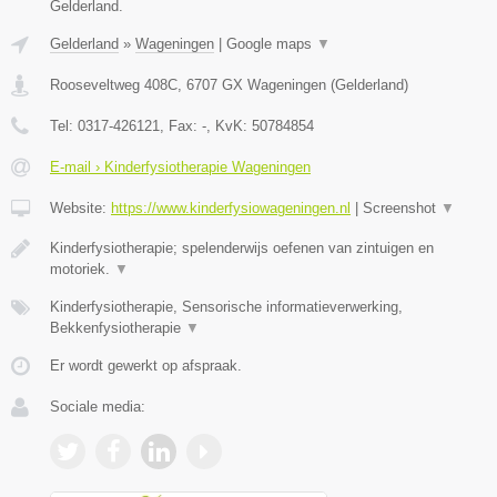
Gelderland.
Gelderland
»
Wageningen
|
Google maps
▼
Rooseveltweg 408C
,
6707 GX
Wageningen
(
Gelderland
)
Tel:
0317-426121
, Fax:
-
, KvK:
50784854
E-mail › Kinderfysiotherapie Wageningen
Website:
https://www.kinderfysiowageningen.nl
|
Screenshot
▼
Kinderfysiotherapie; spelenderwijs oefenen van zintuigen en
motoriek.
▼
Kinderfysiotherapie, Sensorische informatieverwerking,
Bekkenfysiotherapie
▼
Er wordt gewerkt op afspraak.
Sociale media: