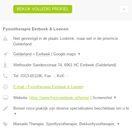
BEKIJK VOLLEDIG PROFIEL
Fysiotherapie Eerbeek & Loenen
Niet gevestigd in de plaats Loobrink, maar wel in de provincie
Gelderland.
Gelderland
»
Eerbeek
|
Google maps
▼
Wethouder Sandersstraat 74
,
6961 HC
Eerbeek
(
Gelderland
)
Tel:
0313-651196
, Fax:
-
, KvK:
-
E-mail › Fysiotherapie Eerbeek & Loenen
Website:
https://www.fysio-eerbeek.nl/home/
|
Screenshot
▼
Binnen onze praktijk zijn diverse specialisaties beschikbaar om u te
▼
Manuele Therapie, Sportfysiotherapie, Bekkenfysiotherapie,
▼