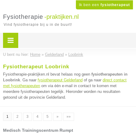
Ik ben een
fysiotherapeut
Fysiotherapie
-praktijken.nl
Vind fysiotherapie bij u in de buurt!
U bent nu hier:
Home
»
Gelderland
»
Loobrink
Fysiotherapeut Loobrink
Fysiotherapie-praktijken.nl bevat helaas nog geen
fysiotherapeuten in
Loobrink
. Ga naar
fysiotherapeut Gelderland
of ga naar
direct contact
met fysiotherapeuten
om via één e-mail in contact te komen met
meerdere fysiotherapeuten tegelijk. Hieronder worden nu resultaten
getoond uit de provincie Gelderland.
1
2
3
4
5
»
»»
Medisch Trainingscentrum Rumpt