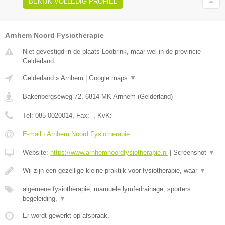
BEKIJK VOLLEDIG PROFIEL
Arnhem Noord Fysiotherapie
Niet gevestigd in de plaats Loobrink, maar wel in de provincie
Gelderland.
Gelderland
»
Arnhem
|
Google maps
▼
Bakenbergseweg 72
,
6814 MK
Arnhem
(
Gelderland
)
Tel:
085-0020014
, Fax:
-
, KvK:
-
E-mail › Arnhem Noord Fysiotherapie
Website:
https://www.arnhemnoordfysiotherapie.nl
|
Screenshot
▼
Wij zijn een gezellige kleine praktijk voor fysiotherapie, waar
▼
algemene fysiotherapie, mamuele lymfedrainage, sporters
begeleiding,
▼
Er wordt gewerkt op afspraak.