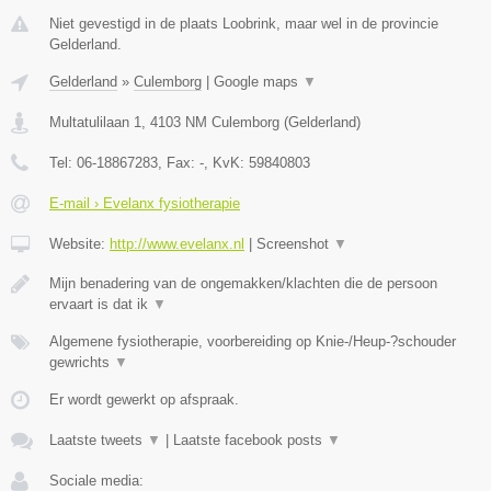
Niet gevestigd in de plaats Loobrink, maar wel in de provincie
Gelderland.
Gelderland
»
Culemborg
|
Google maps
▼
Multatulilaan 1
,
4103 NM
Culemborg
(
Gelderland
)
Tel:
06-18867283
, Fax:
-
, KvK:
59840803
E-mail › Evelanx fysiotherapie
Website:
http://www.evelanx.nl
|
Screenshot
▼
Mijn benadering van de ongemakken/klachten die de persoon
ervaart is dat ik
▼
Algemene fysiotherapie, voorbereiding op Knie-/Heup-?schouder
gewrichts
▼
Er wordt gewerkt op afspraak.
Laatste tweets
▼
|
Laatste facebook posts
▼
Sociale media: