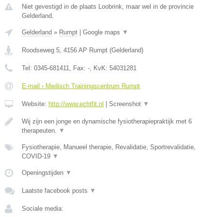
Niet gevestigd in de plaats Loobrink, maar wel in de provincie
Gelderland.
Gelderland
»
Rumpt
|
Google maps
▼
Roodseweg 5
,
4156 AP
Rumpt
(
Gelderland
)
Tel:
0345-681411
, Fax:
-
, KvK:
54031281
E-mail › Medisch Trainingscentrum Rumpt
Website:
http://www.echtfit.nl
|
Screenshot
▼
Wij zijn een jonge en dynamische fysiotherapiepraktijk met 6
therapeuten.
▼
Fysiotherapie, Manueel therapie, Revalidatie, Sportrevalidatie,
COVID-19
▼
Openingstijden
▼
Laatste facebook posts
▼
Sociale media: