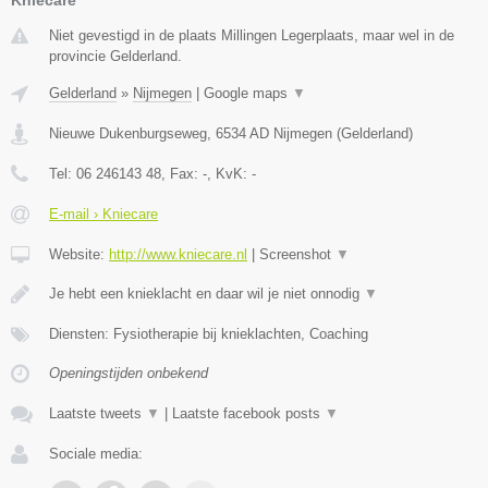
Niet gevestigd in de plaats Millingen Legerplaats, maar wel in de
provincie Gelderland.
Gelderland
»
Nijmegen
|
Google maps
▼
Nieuwe Dukenburgseweg
,
6534 AD
Nijmegen
(
Gelderland
)
Tel:
06 246143 48
, Fax:
-
, KvK:
-
E-mail › Kniecare
Website:
http://www.kniecare.nl
|
Screenshot
▼
Je hebt een knieklacht en daar wil je niet onnodig
▼
Diensten: Fysiotherapie bij knieklachten, Coaching
Openingstijden onbekend
Laatste tweets
▼
|
Laatste facebook posts
▼
Sociale media: