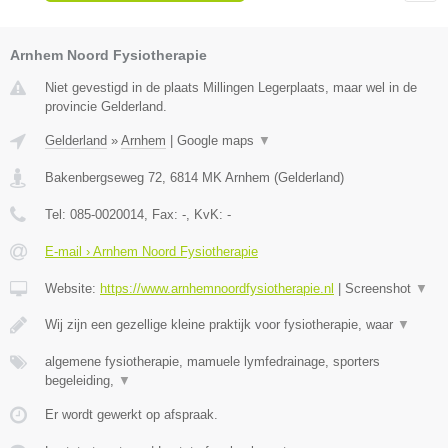
Arnhem Noord Fysiotherapie
Niet gevestigd in de plaats Millingen Legerplaats, maar wel in de
provincie Gelderland.
Gelderland
»
Arnhem
|
Google maps
▼
Bakenbergseweg 72
,
6814 MK
Arnhem
(
Gelderland
)
Tel:
085-0020014
, Fax:
-
, KvK:
-
E-mail › Arnhem Noord Fysiotherapie
Website:
https://www.arnhemnoordfysiotherapie.nl
|
Screenshot
▼
Wij zijn een gezellige kleine praktijk voor fysiotherapie, waar
▼
algemene fysiotherapie, mamuele lymfedrainage, sporters
begeleiding,
▼
Er wordt gewerkt op afspraak.