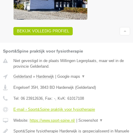
BEKIJK VOLLEDIG PROFIEL
Sport&Spine praktijk voor fysiotherapie
Niet gevestigd in de plaats Millingen Legerplaats, maar wel in de
provincie Gelderland.
Gelderland
»
Harderwijk
|
Google maps
▼
Engelserf 35H
,
3843 BD
Harderwijk
(
Gelderland
)
Tel:
06 23912636
, Fax:
-
, KvK:
61017108
E-mail › Sport&Spine praktijk voor fysiotherapie
Website:
https://www.sport-spine.nl/
|
Screenshot
▼
Sport&Spine fysiotherapie Harderwijk is gespecialiseerd in Manuele