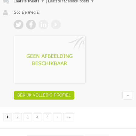
Laatste tweets
▼
|
Laatste facebook posts
▼
Sociale media:
BEKIJK VOLLEDIG PROFIEL
1
2
3
4
5
»
»»