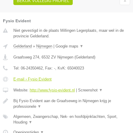
BEKIJK VOLLEDIG PROFIEL
Fysio Evident
Niet gevestigd in de plaats Millingen Legerplaats, maar wel in de
provincie Gelderland.
Gelderland
»
Nijmegen
|
Google maps
▼
Graafsweg 274
,
6532 ZV
Nijmegen
(
Gelderland
)
Tel:
06-24350462
, Fax:
-
, KvK:
65040023
E-mail › Fysio Evident
Website:
http://www.fysio-evident.nl
|
Screenshot
▼
Bij Fysio Evident aan de Graafseweg in Nijmegen krijg je
professionele
▼
Algemeen, Zwangerschap, Nek- en hoofdpijnklachten, Sport,
Houding
▼
Openingstijden
▼