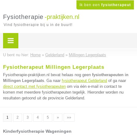
Ik ben een
fysiotherapeut
Fysiotherapie
-praktijken.nl
Vind fysiotherapie bij u in de buurt!
U bent nu hier:
Home
»
Gelderland
»
Millingen Legerplaats
Fysiotherapeut Millingen Legerplaats
Fysiotherapie-praktijken.nl bevat helaas nog geen
fysiotherapeuten in
Millingen Legerplaats
. Ga naar
fysiotherapeut Gelderland
of ga naar
direct contact met fysiotherapeuten
om via één e-mail in contact te
komen met meerdere fysiotherapeuten tegelijk. Hieronder worden nu
resultaten getoond uit de provincie Gelderland.
1
2
3
4
5
»
»»
Kinderfysiotherapie Wageningen