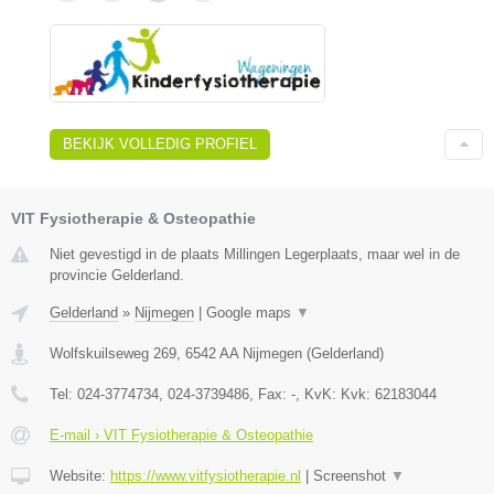
BEKIJK VOLLEDIG PROFIEL
VIT Fysiotherapie & Osteopathie
Niet gevestigd in de plaats Millingen Legerplaats, maar wel in de
provincie Gelderland.
Gelderland
»
Nijmegen
|
Google maps
▼
Wolfskuilseweg 269
,
6542 AA
Nijmegen
(
Gelderland
)
Tel:
024-3774734, 024-3739486
, Fax:
-
, KvK:
Kvk: 62183044
E-mail › VIT Fysiotherapie & Osteopathie
Website:
https://www.vitfysiotherapie.nl
|
Screenshot
▼