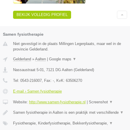
BEKIJK VOLLEDIG PROFIEL
Samen fysiotherapie
Niet gevestigd in de plaats Millingen Legerplaats, maar wel in de
provincie Gelderland.
Gelderland
»
Aalten
|
Google maps
▼
Nassaustraat 5-01
,
7121 DG
Aalten
(
Gelderland
)
Tel:
0543-216007
, Fax:
-
, KvK:
63506270
E-mail › Samen fysiotherapie
Website:
http://www.samen-fysiotherapie.nl
|
Screenshot
▼
Samen fysiotherapie in Aalten is een praktijk met verschillende
▼
Fysiotherapie, Kinderfysiotherapie, Bekkenfysiotherapie,
▼