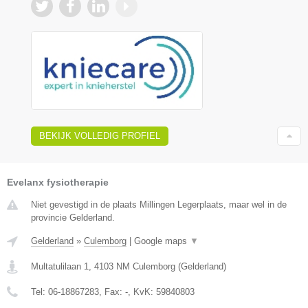
BEKIJK VOLLEDIG PROFIEL
Evelanx fysiotherapie
Niet gevestigd in de plaats Millingen Legerplaats, maar wel in de
provincie Gelderland.
Gelderland
»
Culemborg
|
Google maps
▼
Multatulilaan 1
,
4103 NM
Culemborg
(
Gelderland
)
Tel:
06-18867283
, Fax:
-
, KvK:
59840803