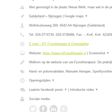
Niet gevestigd in de plaats Nieuw Wehl, maar wel in de p
Gelderland
»
Nijmegen
|
Google maps
▼
Wolfskuilseweg 269
,
6542 AA
Nijmegen
(
Gelderland
)
Tel:
024-3774734, 024-3739486
, Fax:
-
, KvK:
Kvk: 62183
E-mail › VIT Fysiotherapie & Osteopathie
Website:
https://www.vitfysiotherapie.nl
|
Screenshot
▼
Welkom op de website van uw Fysiotherapeut. De praktij
Hand- en polsrevalidatie, Manuele therapie, Sportfysiothe
Openingstijden
▼
Laatste facebook posts
▼
|
Introductie video
▼
Sociale media: