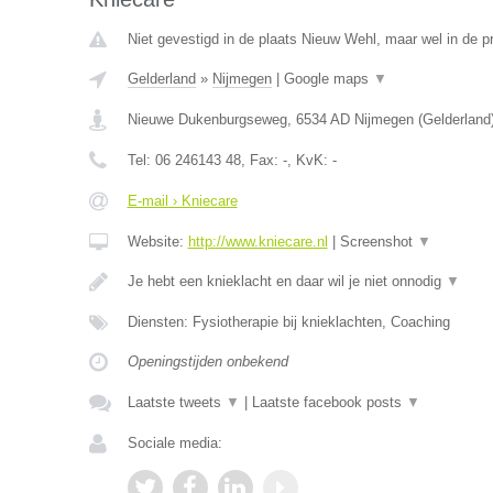
Niet gevestigd in de plaats Nieuw Wehl, maar wel in de p
Gelderland
»
Nijmegen
|
Google maps
▼
Nieuwe Dukenburgseweg
,
6534 AD
Nijmegen
(
Gelderland
Tel:
06 246143 48
, Fax:
-
, KvK:
-
E-mail › Kniecare
Website:
http://www.kniecare.nl
|
Screenshot
▼
Je hebt een knieklacht en daar wil je niet onnodig
▼
Diensten: Fysiotherapie bij knieklachten, Coaching
Openingstijden onbekend
Laatste tweets
▼
|
Laatste facebook posts
▼
Sociale media: