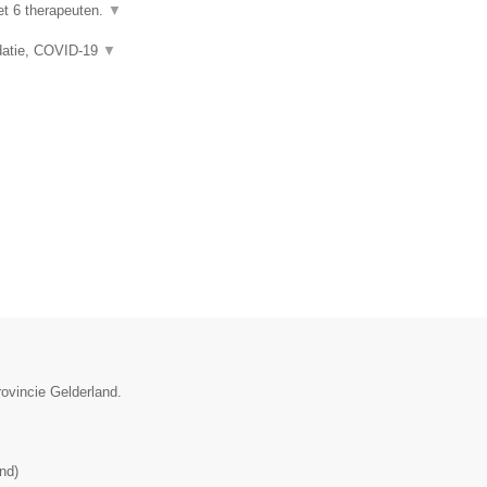
et 6 therapeuten.
▼
idatie, COVID-19
▼
rovincie Gelderland.
and
)