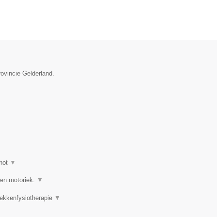
rovincie Gelderland.
hot
▼
 en motoriek.
▼
Bekkenfysiotherapie
▼