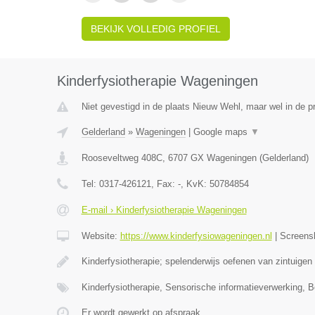
BEKIJK VOLLEDIG PROFIEL
Kinderfysiotherapie Wageningen
Niet gevestigd in de plaats Nieuw Wehl, maar wel in de p
Gelderland
»
Wageningen
|
Google maps
▼
Rooseveltweg 408C
,
6707 GX
Wageningen
(
Gelderland
)
Tel:
0317-426121
, Fax:
-
, KvK:
50784854
E-mail › Kinderfysiotherapie Wageningen
Website:
https://www.kinderfysiowageningen.nl
|
Screens
Kinderfysiotherapie; spelenderwijs oefenen van zintuigen
Kinderfysiotherapie, Sensorische informatieverwerking, 
Er wordt gewerkt op afspraak.