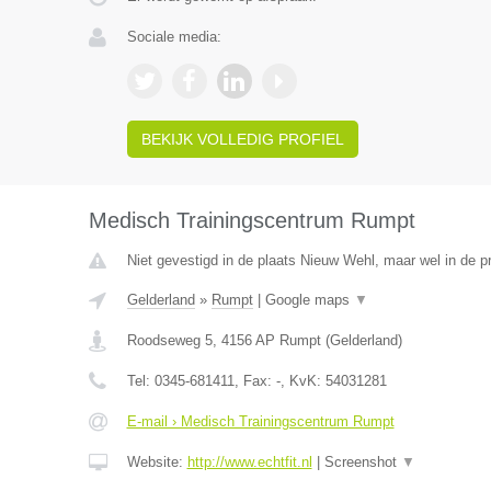
Sociale media:
BEKIJK VOLLEDIG PROFIEL
Medisch Trainingscentrum Rumpt
Niet gevestigd in de plaats Nieuw Wehl, maar wel in de p
Gelderland
»
Rumpt
|
Google maps
▼
Roodseweg 5
,
4156 AP
Rumpt
(
Gelderland
)
Tel:
0345-681411
, Fax:
-
, KvK:
54031281
E-mail › Medisch Trainingscentrum Rumpt
Website:
http://www.echtfit.nl
|
Screenshot
▼