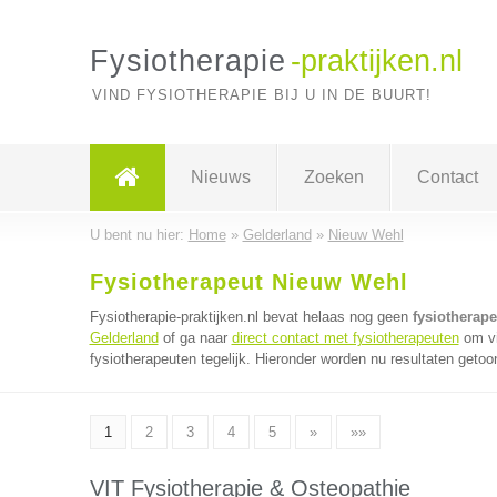
Fysiotherapie
-praktijken.nl
VIND FYSIOTHERAPIE BIJ U IN DE BUURT!
Nieuws
Zoeken
Contact
U bent nu hier:
Home
»
Gelderland
»
Nieuw Wehl
Fysiotherapeut Nieuw Wehl
Fysiotherapie-praktijken.nl bevat helaas nog geen
fysiotherap
Gelderland
of ga naar
direct contact met fysiotherapeuten
om vi
fysiotherapeuten tegelijk. Hieronder worden nu resultaten getoo
1
2
3
4
5
»
»»
VIT Fysiotherapie & Osteopathie