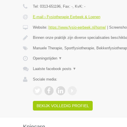
Tel:
0313-651196
, Fax:
-
, KvK:
-
E-mail › Fysiotherapie Eerbeek & Loenen
Website:
https://www.fysio-eerbeek.nl/home/
|
Screensho
Binnen onze praktijk zijn diverse specialisaties beschik
Manuele Therapie, Sportfysiotherapie, Bekkenfysiotherap
Openingstijden
▼
Laatste facebook posts
▼
Sociale media:
BEKIJK VOLLEDIG PROFIEL
Kniecare