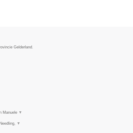
rovincie Gelderland.
 in Manuele
▼
 Needling,
▼