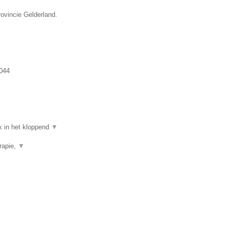
rovincie Gelderland.
044
k in het kloppend
▼
rapie,
▼