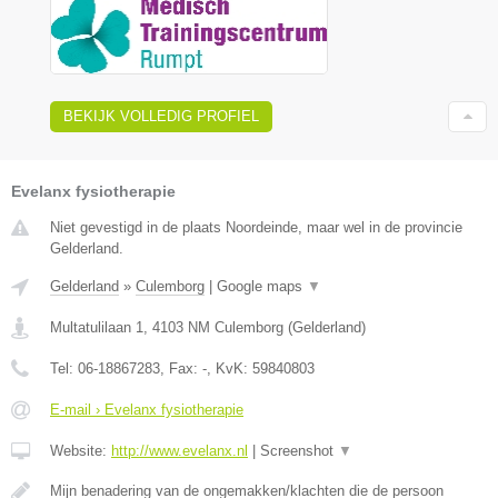
BEKIJK VOLLEDIG PROFIEL
Evelanx fysiotherapie
Niet gevestigd in de plaats Noordeinde, maar wel in de provincie
Gelderland.
Gelderland
»
Culemborg
|
Google maps
▼
Multatulilaan 1
,
4103 NM
Culemborg
(
Gelderland
)
Tel:
06-18867283
, Fax:
-
, KvK:
59840803
E-mail › Evelanx fysiotherapie
Website:
http://www.evelanx.nl
|
Screenshot
▼
Mijn benadering van de ongemakken/klachten die de persoon