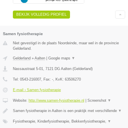
BEKIJK VOLLEDIG PROFIEL
Samen fysiotherapie
Niet gevestigd in de plaats Noordeinde, maar wel in de provincie
Gelderland.
Gelderland
»
Aalten
|
Google maps
▼
Nassaustraat 5-01
,
7121 DG
Aalten
(
Gelderland
)
Tel:
0543-216007
, Fax:
-
, KvK:
63506270
E-mail › Samen fysiotherapie
Website:
http://www.samen-fysiotherapie.nl
|
Screenshot
▼
Samen fysiotherapie in Aalten is een praktijk met verschillende
▼
Fysiotherapie, Kinderfysiotherapie, Bekkenfysiotherapie,
▼