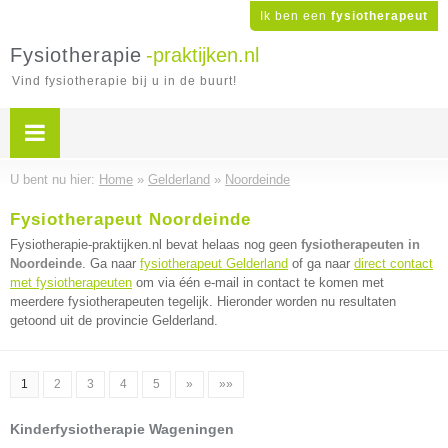
Ik ben een
fysiotherapeut
Fysiotherapie
-praktijken.nl
Vind fysiotherapie bij u in de buurt!
U bent nu hier:
Home
»
Gelderland
»
Noordeinde
Fysiotherapeut Noordeinde
Fysiotherapie-praktijken.nl bevat helaas nog geen
fysiotherapeuten in
Noordeinde
. Ga naar
fysiotherapeut Gelderland
of ga naar
direct contact
met fysiotherapeuten
om via één e-mail in contact te komen met
meerdere fysiotherapeuten tegelijk. Hieronder worden nu resultaten
getoond uit de provincie Gelderland.
1
2
3
4
5
»
»»
Kinderfysiotherapie Wageningen