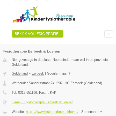
BEKIJK VOLLEDIG PROFIEL
Fysiotherapie Eerbeek & Loenen
Niet gevestigd in de plaats Noordeinde, maar wel in de provincie
Gelderland.
Gelderland
»
Eerbeek
|
Google maps
▼
Wethouder Sandersstraat 74
,
6961 HC
Eerbeek
(
Gelderland
)
Tel:
0313-651196
, Fax:
-
, KvK:
-
E-mail › Fysiotherapie Eerbeek & Loenen
Website:
https://www.fysio-eerbeek.nl/home/
|
Screenshot
▼