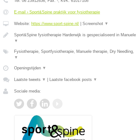
Tel:
06 23912636
, Fax:
-
, KvK:
61017108
E-mail › Sport&Spine praktijk voor fysiotherapie
Website:
https://www.sport-spine.nl/
|
Screenshot
▼
Sport&Spine fysiotherapie Harderwijk is gespecialiseerd in Manuele
▼
Fysiotherapie, Sportfysiotherapie, Manuele therapie, Dry Needling,
▼
Openingstijden
▼
Laatste tweets
▼
|
Laatste facebook posts
▼
Sociale media: