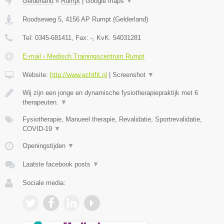
Gelderland
»
Rumpt
|
Google maps
▼
Roodseweg 5
,
4156 AP
Rumpt
(
Gelderland
)
Tel:
0345-681411
, Fax:
-
, KvK:
54031281
E-mail › Medisch Trainingscentrum Rumpt
Website:
http://www.echtfit.nl
|
Screenshot
▼
Wij zijn een jonge en dynamische fysiotherapiepraktijk met 6
therapeuten.
▼
Fysiotherapie, Manueel therapie, Revalidatie, Sportrevalidatie,
COVID-19
▼
Openingstijden
▼
Laatste facebook posts
▼
Sociale media: