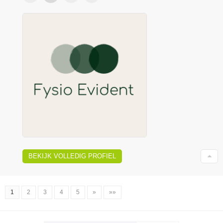
BEKIJK VOLLEDIG PROFIEL
1
2
3
4
5
»
»»