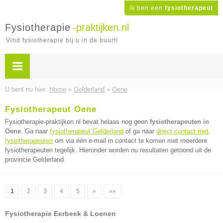
Ik ben een
fysiotherapeut
Fysiotherapie
-praktijken.nl
Vind fysiotherapie bij u in de buurt!
U bent nu hier:
Home
»
Gelderland
»
Oene
Fysiotherapeut Oene
Fysiotherapie-praktijken.nl bevat helaas nog geen
fysiotherapeuten in
Oene
. Ga naar
fysiotherapeut Gelderland
of ga naar
direct contact met
fysiotherapeuten
om via één e-mail in contact te komen met meerdere
fysiotherapeuten tegelijk. Hieronder worden nu resultaten getoond uit de
provincie Gelderland.
1
2
3
4
5
»
»»
Fysiotherapie Eerbeek & Loenen