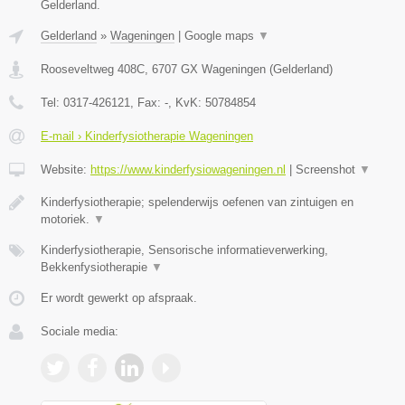
Gelderland.
Gelderland
»
Wageningen
|
Google maps
▼
Rooseveltweg 408C
,
6707 GX
Wageningen
(
Gelderland
)
Tel:
0317-426121
, Fax:
-
, KvK:
50784854
E-mail › Kinderfysiotherapie Wageningen
Website:
https://www.kinderfysiowageningen.nl
|
Screenshot
▼
Kinderfysiotherapie; spelenderwijs oefenen van zintuigen en
motoriek.
▼
Kinderfysiotherapie, Sensorische informatieverwerking,
Bekkenfysiotherapie
▼
Er wordt gewerkt op afspraak.
Sociale media: