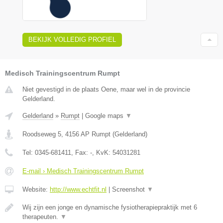
BEKIJK VOLLEDIG PROFIEL
Medisch Trainingscentrum Rumpt
Niet gevestigd in de plaats Oene, maar wel in de provincie
Gelderland.
Gelderland
»
Rumpt
|
Google maps
▼
Roodseweg 5
,
4156 AP
Rumpt
(
Gelderland
)
Tel:
0345-681411
, Fax:
-
, KvK:
54031281
E-mail › Medisch Trainingscentrum Rumpt
Website:
http://www.echtfit.nl
|
Screenshot
▼
Wij zijn een jonge en dynamische fysiotherapiepraktijk met 6
therapeuten.
▼