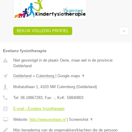
BEKIJK VOLLEDIG PROFIEL
Evelanx fysiotherapie
Niet gevestigd in de plaats Oene, maar wel in de provincie
Gelderland.
Gelderland
»
Culemborg
|
Google maps
▼
Multatulilaan 1
,
4103 NM
Culemborg
(
Gelderland
)
Tel:
06-18867283
, Fax:
-
, KvK:
59840803
E-mail › Evelanx fysiotherapie
Website:
http://www.evelanx.nl
|
Screenshot
▼
Mijn benadering van de ongemakken/klachten die de persoon