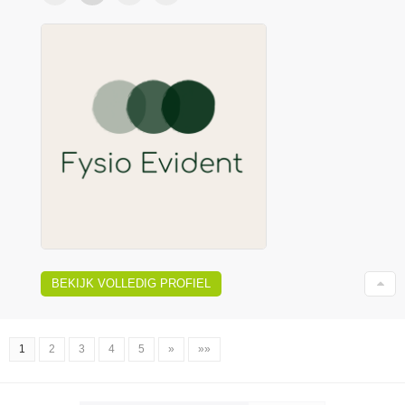
BEKIJK VOLLEDIG PROFIEL
1
2
3
4
5
»
»»