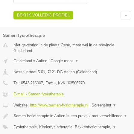
BEKIJK VOLLEDIG PROFIEL
Samen fysiotherapie
Niet gevestigd in de plaats Oene, maar wel in de provincie
Gelderland.
Gelderland
»
Aalten
|
Google maps
▼
Nassaustraat 5-01
,
7121 DG
Aalten
(
Gelderland
)
Tel:
0543-216007
, Fax:
-
, KvK:
63506270
E-mail › Samen fysiotherapie
Website:
http://www.samen-fysiotherapie.nl
|
Screenshot
▼
Samen fysiotherapie in Aalten is een praktijk met verschillende
▼
Fysiotherapie, Kinderfysiotherapie, Bekkenfysiotherapie,
▼