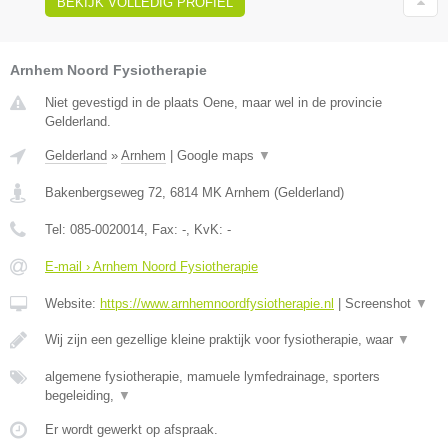
BEKIJK VOLLEDIG PROFIEL
Arnhem Noord Fysiotherapie
Niet gevestigd in de plaats Oene, maar wel in de provincie
Gelderland.
Gelderland
»
Arnhem
|
Google maps
▼
Bakenbergseweg 72
,
6814 MK
Arnhem
(
Gelderland
)
Tel:
085-0020014
, Fax:
-
, KvK:
-
E-mail › Arnhem Noord Fysiotherapie
Website:
https://www.arnhemnoordfysiotherapie.nl
|
Screenshot
▼
Wij zijn een gezellige kleine praktijk voor fysiotherapie, waar
▼
algemene fysiotherapie, mamuele lymfedrainage, sporters
begeleiding,
▼
Er wordt gewerkt op afspraak.