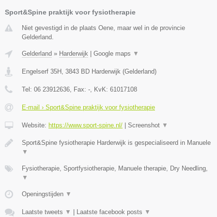
Sport&Spine praktijk voor fysiotherapie
Niet gevestigd in de plaats Oene, maar wel in de provincie
Gelderland.
Gelderland
»
Harderwijk
|
Google maps
▼
Engelserf 35H
,
3843 BD
Harderwijk
(
Gelderland
)
Tel:
06 23912636
, Fax:
-
, KvK:
61017108
E-mail › Sport&Spine praktijk voor fysiotherapie
Website:
https://www.sport-spine.nl/
|
Screenshot
▼
Sport&Spine fysiotherapie Harderwijk is gespecialiseerd in Manuele
▼
Fysiotherapie, Sportfysiotherapie, Manuele therapie, Dry Needling,
▼
Openingstijden
▼
Laatste tweets
▼
|
Laatste facebook posts
▼