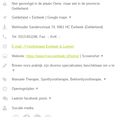
Niet gevestigd in de plaats Oene, maar wel in de provincie
Gelderland.
Gelderland
»
Eerbeek
|
Google maps
▼
Wethouder Sandersstraat 74
,
6961 HC
Eerbeek
(
Gelderland
)
Tel:
0313-651196
, Fax:
-
, KvK:
-
E-mail › Fysiotherapie Eerbeek & Loenen
Website:
https://www.fysio-eerbeek.nl/home/
|
Screenshot
▼
Binnen onze praktijk zijn diverse specialisaties beschikbaar om u te
▼
Manuele Therapie, Sportfysiotherapie, Bekkenfysiotherapie,
▼
Openingstijden
▼
Laatste facebook posts
▼
Sociale media: