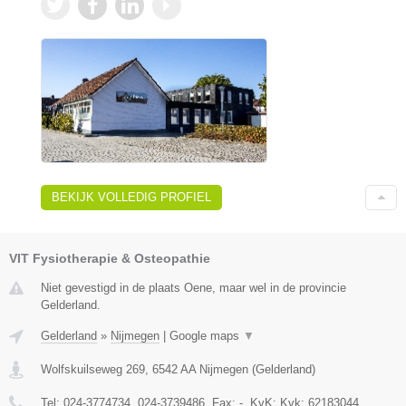
BEKIJK VOLLEDIG PROFIEL
VIT Fysiotherapie & Osteopathie
Niet gevestigd in de plaats Oene, maar wel in de provincie
Gelderland.
Gelderland
»
Nijmegen
|
Google maps
▼
Wolfskuilseweg 269
,
6542 AA
Nijmegen
(
Gelderland
)
Tel:
024-3774734, 024-3739486
, Fax:
-
, KvK:
Kvk: 62183044