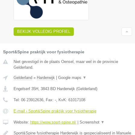
BEKIJK VOLLEDIG PROFIEL
Sport&Spine praktijk voor fysiotherapie
Niet gevestigd in de plaats Oensel, maar wel in de provincie
Gelderland.
Gelderland
»
Harderwijk
|
Google maps
▼
Engelserf 35H
,
3843 BD
Harderwijk
(
Gelderland
)
Tel:
06 23912636
, Fax:
-
, KvK:
61017108
E-mail › Sport&Spine praktijk voor fysiotherapie
Website:
https://www.sport-spine.nl/
|
Screenshot
▼
Sport&Spine fysiotherapie Harderwijk is gespecialiseerd in Manuele