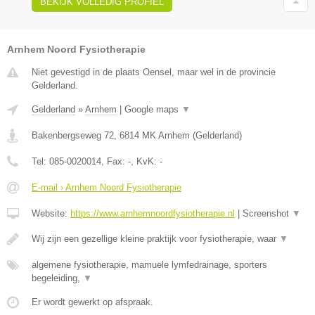
BEKIJK VOLLEDIG PROFIEL
Arnhem Noord Fysiotherapie
Niet gevestigd in de plaats Oensel, maar wel in de provincie
Gelderland.
Gelderland
»
Arnhem
|
Google maps
▼
Bakenbergseweg 72
,
6814 MK
Arnhem
(
Gelderland
)
Tel:
085-0020014
, Fax:
-
, KvK:
-
E-mail › Arnhem Noord Fysiotherapie
Website:
https://www.arnhemnoordfysiotherapie.nl
|
Screenshot
▼
Wij zijn een gezellige kleine praktijk voor fysiotherapie, waar
▼
algemene fysiotherapie, mamuele lymfedrainage, sporters
begeleiding,
▼
Er wordt gewerkt op afspraak.