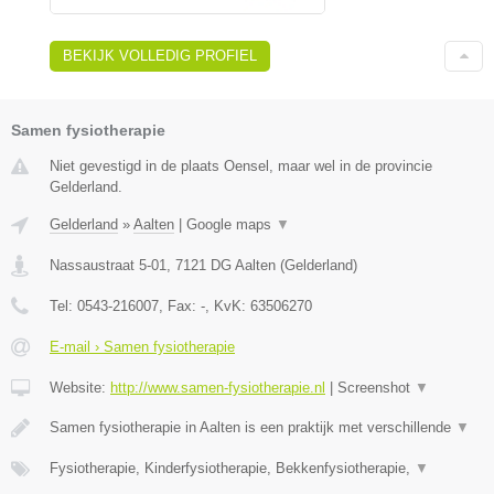
BEKIJK VOLLEDIG PROFIEL
Samen fysiotherapie
Niet gevestigd in de plaats Oensel, maar wel in de provincie
Gelderland.
Gelderland
»
Aalten
|
Google maps
▼
Nassaustraat 5-01
,
7121 DG
Aalten
(
Gelderland
)
Tel:
0543-216007
, Fax:
-
, KvK:
63506270
E-mail › Samen fysiotherapie
Website:
http://www.samen-fysiotherapie.nl
|
Screenshot
▼
Samen fysiotherapie in Aalten is een praktijk met verschillende
▼
Fysiotherapie, Kinderfysiotherapie, Bekkenfysiotherapie,
▼