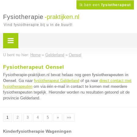
Ik ben een
fysiotherapeut
Fysiotherapie
-praktijken.nl
Vind fysiotherapie bij u in de buurt!
U bent nu hier:
Home
»
Gelderland
»
Oensel
Fysiotherapeut Oensel
Fysiotherapie-praktijken.nl bevat helaas nog geen
fysiotherapeuten in
Oensel
. Ga naar
fysiotherapeut Gelderland
of ga naar
direct contact met
fysiotherapeuten
om via één e-mail in contact te komen met meerdere
fysiotherapeuten tegelijk. Hieronder worden nu resultaten getoond uit de
provincie Gelderland.
1
2
3
4
5
»
»»
Kinderfysiotherapie Wageningen