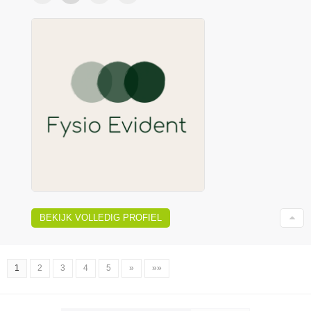
BEKIJK VOLLEDIG PROFIEL
1
2
3
4
5
»
»»