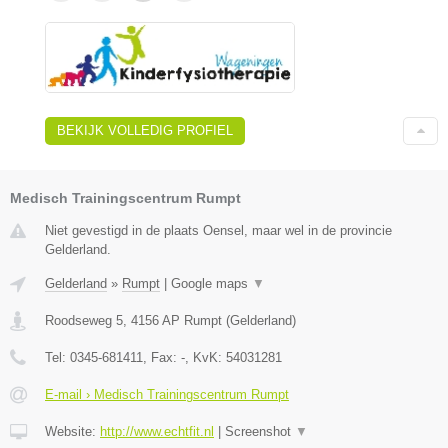
BEKIJK VOLLEDIG PROFIEL
Medisch Trainingscentrum Rumpt
Niet gevestigd in de plaats Oensel, maar wel in de provincie
Gelderland.
Gelderland
»
Rumpt
|
Google maps
▼
Roodseweg 5
,
4156 AP
Rumpt
(
Gelderland
)
Tel:
0345-681411
, Fax:
-
, KvK:
54031281
E-mail › Medisch Trainingscentrum Rumpt
Website:
http://www.echtfit.nl
|
Screenshot
▼