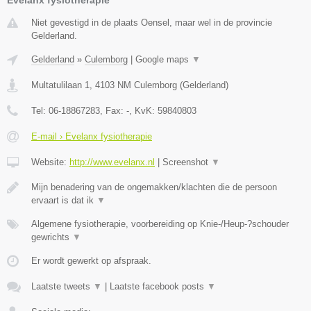
Niet gevestigd in de plaats Oensel, maar wel in de provincie
Gelderland.
Gelderland
»
Culemborg
|
Google maps
▼
Multatulilaan 1
,
4103 NM
Culemborg
(
Gelderland
)
Tel:
06-18867283
, Fax:
-
, KvK:
59840803
E-mail › Evelanx fysiotherapie
Website:
http://www.evelanx.nl
|
Screenshot
▼
Mijn benadering van de ongemakken/klachten die de persoon
ervaart is dat ik
▼
Algemene fysiotherapie, voorbereiding op Knie-/Heup-?schouder
gewrichts
▼
Er wordt gewerkt op afspraak.
Laatste tweets
▼
|
Laatste facebook posts
▼