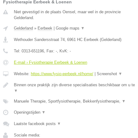
Fysiotherapie Eerbeek & Loenen
Niet gevestigd in de plaats Oensel, maar wel in de provincie
Gelderland.
Gelderland
»
Eerbeek
|
Google maps
▼
Wethouder Sandersstraat 74
,
6961 HC
Eerbeek
(
Gelderland
)
Tel:
0313-651196
, Fax:
-
, KvK:
-
E-mail › Fysiotherapie Eerbeek & Loenen
Website:
https://www.fysio-eerbeek.nl/home/
|
Screenshot
▼
Binnen onze praktijk zijn diverse specialisaties beschikbaar om u te
▼
Manuele Therapie, Sportfysiotherapie, Bekkenfysiotherapie,
▼
Openingstijden
▼
Laatste facebook posts
▼
Sociale media: