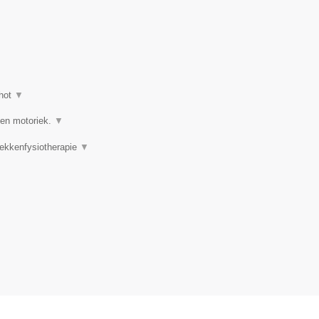
hot
▼
 en motoriek.
▼
Bekkenfysiotherapie
▼