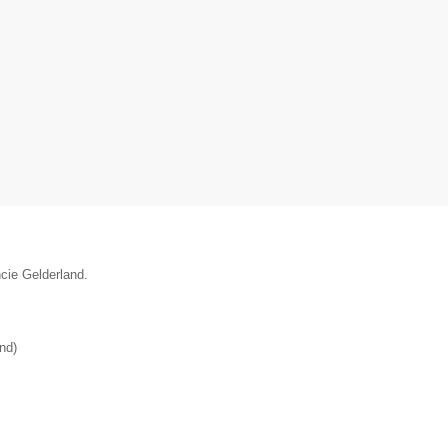
ncie Gelderland.
and
)