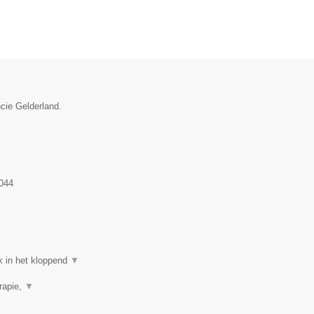
ncie Gelderland.
044
k in het kloppend
▼
rapie,
▼