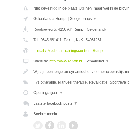
Niet gevestigd in de plaats Opijnen, maar wel in de provi
Gelderland
»
Rumpt
|
Google maps
▼
Roodseweg 5
,
4156 AP
Rumpt
(
Gelderland
)
Tel:
0345-681411
, Fax:
-
, KvK:
54031281
E-mail › Medisch Trainingscentrum Rumpt
Website:
http://www.echtfit.nl
|
Screenshot
▼
Wij zijn een jonge en dynamische fysiotherapiepraktijk m
Fysiotherapie, Manueel therapie, Revalidatie, Sportreval
Openingstijden
▼
Laatste facebook posts
▼
Sociale media: