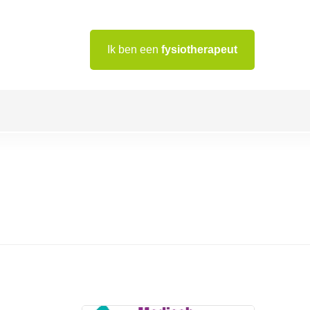
Ik ben een
fysiotherapeut