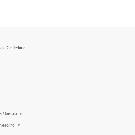
ncie Gelderland.
 in Manuele
▼
 Needling,
▼