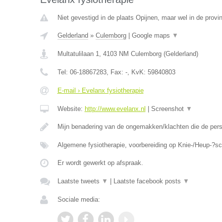
Niet gevestigd in de plaats Opijnen, maar wel in de provi
Gelderland
»
Culemborg
|
Google maps
▼
Multatulilaan 1
,
4103 NM
Culemborg
(
Gelderland
)
Tel:
06-18867283
, Fax:
-
, KvK:
59840803
E-mail › Evelanx fysiotherapie
Website:
http://www.evelanx.nl
|
Screenshot
▼
Mijn benadering van de ongemakken/klachten die de perso
Algemene fysiotherapie, voorbereiding op Knie-/Heup-?s
Er wordt gewerkt op afspraak.
Laatste tweets
▼
|
Laatste facebook posts
▼
Sociale media: