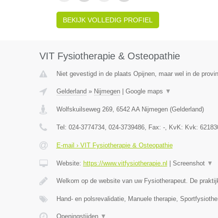
BEKIJK VOLLEDIG PROFIEL
VIT Fysiotherapie & Osteopathie
Niet gevestigd in de plaats Opijnen, maar wel in de provi
Gelderland
»
Nijmegen
|
Google maps
▼
Wolfskuilseweg 269
,
6542 AA
Nijmegen
(
Gelderland
)
Tel:
024-3774734, 024-3739486
, Fax:
-
, KvK:
Kvk: 62183
E-mail › VIT Fysiotherapie & Osteopathie
Website:
https://www.vitfysiotherapie.nl
|
Screenshot
▼
Welkom op de website van uw Fysiotherapeut. De praktij
Hand- en polsrevalidatie, Manuele therapie, Sportfysiothe
Openingstijden
▼