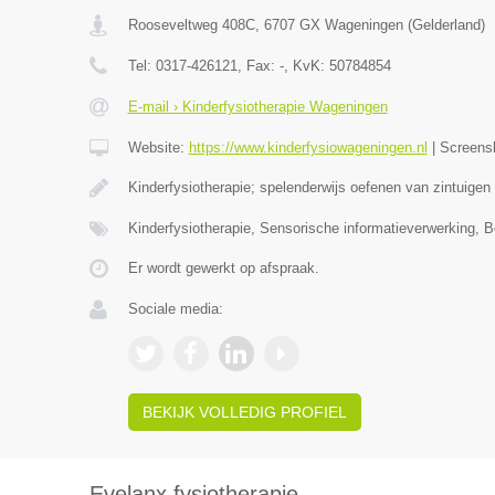
Rooseveltweg 408C
,
6707 GX
Wageningen
(
Gelderland
)
Tel:
0317-426121
, Fax:
-
, KvK:
50784854
E-mail › Kinderfysiotherapie Wageningen
Website:
https://www.kinderfysiowageningen.nl
|
Screens
Kinderfysiotherapie; spelenderwijs oefenen van zintuigen
Kinderfysiotherapie, Sensorische informatieverwerking, 
Er wordt gewerkt op afspraak.
Sociale media:
BEKIJK VOLLEDIG PROFIEL
Evelanx fysiotherapie