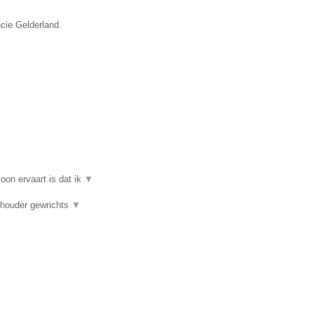
ncie Gelderland.
on ervaart is dat ik
▼
chouder gewrichts
▼