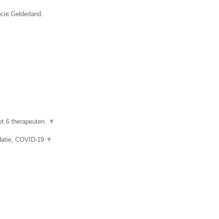
ncie Gelderland.
et 6 therapeuten.
▼
idatie, COVID-19
▼