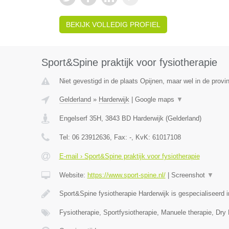
BEKIJK VOLLEDIG PROFIEL
Sport&Spine praktijk voor fysiotherapie
Niet gevestigd in de plaats Opijnen, maar wel in de provi
Gelderland
»
Harderwijk
|
Google maps
▼
Engelserf 35H
,
3843 BD
Harderwijk
(
Gelderland
)
Tel:
06 23912636
, Fax:
-
, KvK:
61017108
E-mail › Sport&Spine praktijk voor fysiotherapie
Website:
https://www.sport-spine.nl/
|
Screenshot
▼
Sport&Spine fysiotherapie Harderwijk is gespecialiseerd
Fysiotherapie, Sportfysiotherapie, Manuele therapie, Dry