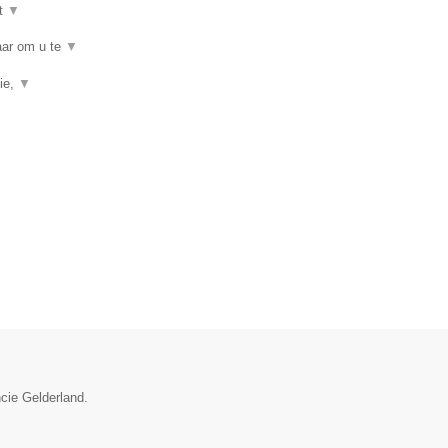
t
▼
baar om u te
▼
ie,
▼
ncie Gelderland.