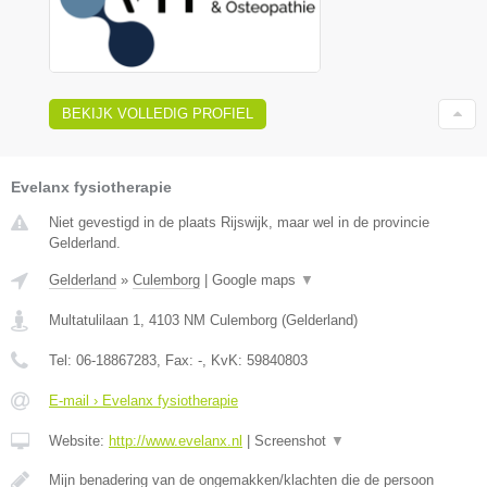
BEKIJK VOLLEDIG PROFIEL
Evelanx fysiotherapie
Niet gevestigd in de plaats Rijswijk, maar wel in de provincie
Gelderland.
Gelderland
»
Culemborg
|
Google maps
▼
Multatulilaan 1
,
4103 NM
Culemborg
(
Gelderland
)
Tel:
06-18867283
, Fax:
-
, KvK:
59840803
E-mail › Evelanx fysiotherapie
Website:
http://www.evelanx.nl
|
Screenshot
▼
Mijn benadering van de ongemakken/klachten die de persoon