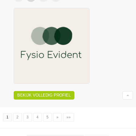
BEKIJK VOLLEDIG PROFIEL
1
2
3
4
5
»
»»