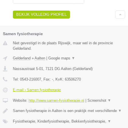
BEKIJK VOLLEDIG PROFIEL
Samen fysiotherapie
Niet gevestigd in de plaats Rijswijk, maar wel in de provincie
Gelderland.
Gelderland
»
Aalten
|
Google maps
▼
Nassaustraat 5-01
,
7121 DG
Aalten
(
Gelderland
)
Tel:
0543-216007
, Fax:
-
, KvK:
63506270
E-mail › Samen fysiotherapie
Website:
http://www.samen-fysiotherapie.nl
|
Screenshot
▼
Samen fysiotherapie in Aalten is een praktijk met verschillende
▼
Fysiotherapie, Kinderfysiotherapie, Bekkenfysiotherapie,
▼