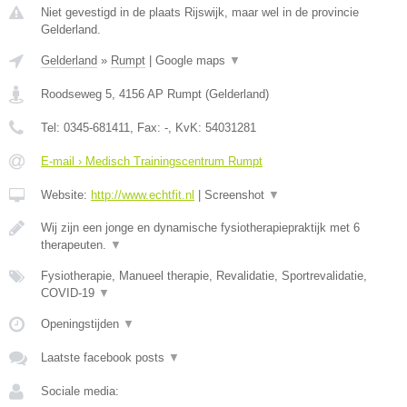
Niet gevestigd in de plaats Rijswijk, maar wel in de provincie
Gelderland.
Gelderland
»
Rumpt
|
Google maps
▼
Roodseweg 5
,
4156 AP
Rumpt
(
Gelderland
)
Tel:
0345-681411
, Fax:
-
, KvK:
54031281
E-mail › Medisch Trainingscentrum Rumpt
Website:
http://www.echtfit.nl
|
Screenshot
▼
Wij zijn een jonge en dynamische fysiotherapiepraktijk met 6
therapeuten.
▼
Fysiotherapie, Manueel therapie, Revalidatie, Sportrevalidatie,
COVID-19
▼
Openingstijden
▼
Laatste facebook posts
▼
Sociale media: