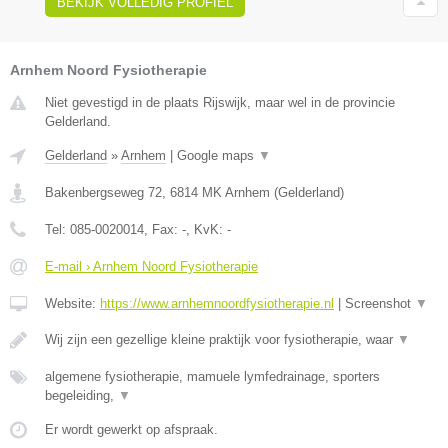
BEKIJK VOLLEDIG PROFIEL
Arnhem Noord Fysiotherapie
Niet gevestigd in de plaats Rijswijk, maar wel in de provincie
Gelderland.
Gelderland
»
Arnhem
|
Google maps
▼
Bakenbergseweg 72
,
6814 MK
Arnhem
(
Gelderland
)
Tel:
085-0020014
, Fax:
-
, KvK:
-
E-mail › Arnhem Noord Fysiotherapie
Website:
https://www.arnhemnoordfysiotherapie.nl
|
Screenshot
▼
Wij zijn een gezellige kleine praktijk voor fysiotherapie, waar
▼
algemene fysiotherapie, mamuele lymfedrainage, sporters
begeleiding,
▼
Er wordt gewerkt op afspraak.