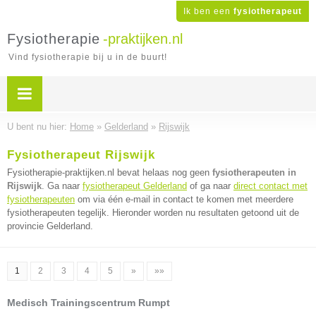
Ik ben een
fysiotherapeut
Fysiotherapie
-praktijken.nl
Vind fysiotherapie bij u in de buurt!
U bent nu hier:
Home
»
Gelderland
»
Rijswijk
Fysiotherapeut Rijswijk
Fysiotherapie-praktijken.nl bevat helaas nog geen
fysiotherapeuten in
Rijswijk
. Ga naar
fysiotherapeut Gelderland
of ga naar
direct contact met
fysiotherapeuten
om via één e-mail in contact te komen met meerdere
fysiotherapeuten tegelijk. Hieronder worden nu resultaten getoond uit de
provincie Gelderland.
1
2
3
4
5
»
»»
Medisch Trainingscentrum Rumpt