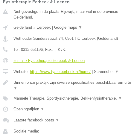
Fysiotherapie Eerbeek & Loenen
Niet gevestigd in de plaats Rijswijk, maar wel in de provincie
Gelderland.
Gelderland
»
Eerbeek
|
Google maps
▼
Wethouder Sandersstraat 74
,
6961 HC
Eerbeek
(
Gelderland
)
Tel:
0313-651196
, Fax:
-
, KvK:
-
E-mail › Fysiotherapie Eerbeek & Loenen
Website:
https://www.fysio-eerbeek.nl/home/
|
Screenshot
▼
Binnen onze praktijk zijn diverse specialisaties beschikbaar om u te
▼
Manuele Therapie, Sportfysiotherapie, Bekkenfysiotherapie,
▼
Openingstijden
▼
Laatste facebook posts
▼
Sociale media: