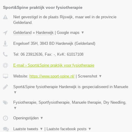
Sport&Spine praktijk voor fysiotherapie
Niet gevestigd in de plaats Rijswijk, maar wel in de provincie
Gelderland.
Gelderland
»
Harderwijk
|
Google maps
▼
Engelserf 35H
,
3843 BD
Harderwijk
(
Gelderland
)
Tel:
06 23912636
, Fax:
-
, KvK:
61017108
E-mail › Sport&Spine praktijk voor fysiotherapie
Website:
https://www.sport-spine.nl/
|
Screenshot
▼
Sport&Spine fysiotherapie Harderwijk is gespecialiseerd in Manuele
▼
Fysiotherapie, Sportfysiotherapie, Manuele therapie, Dry Needling,
▼
Openingstijden
▼
Laatste tweets
▼
|
Laatste facebook posts
▼