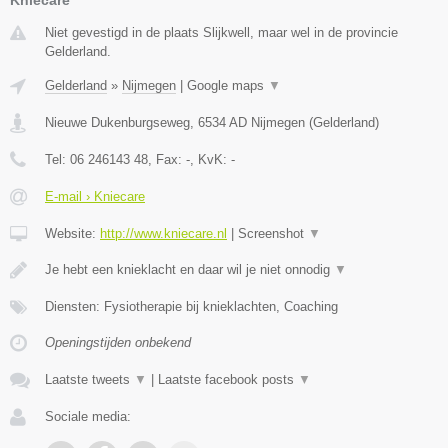
Niet gevestigd in de plaats Slijkwell, maar wel in de provincie
Gelderland.
Gelderland
»
Nijmegen
|
Google maps
▼
Nieuwe Dukenburgseweg
,
6534 AD
Nijmegen
(
Gelderland
)
Tel:
06 246143 48
, Fax:
-
, KvK:
-
E-mail › Kniecare
Website:
http://www.kniecare.nl
|
Screenshot
▼
Je hebt een knieklacht en daar wil je niet onnodig
▼
Diensten: Fysiotherapie bij knieklachten, Coaching
Openingstijden onbekend
Laatste tweets
▼
|
Laatste facebook posts
▼
Sociale media: