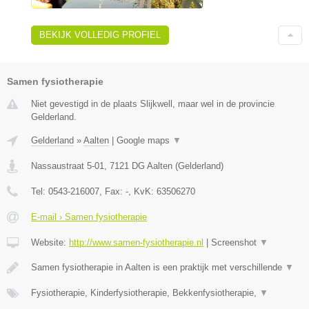
BEKIJK VOLLEDIG PROFIEL
Samen fysiotherapie
Niet gevestigd in de plaats Slijkwell, maar wel in de provincie
Gelderland.
Gelderland
»
Aalten
|
Google maps
▼
Nassaustraat 5-01
,
7121 DG
Aalten
(
Gelderland
)
Tel:
0543-216007
, Fax:
-
, KvK:
63506270
E-mail › Samen fysiotherapie
Website:
http://www.samen-fysiotherapie.nl
|
Screenshot
▼
Samen fysiotherapie in Aalten is een praktijk met verschillende
▼
Fysiotherapie, Kinderfysiotherapie, Bekkenfysiotherapie,
▼