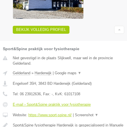
BEKIJK VOLLEDIG PROFIEL
Sport&Spine praktijk voor fysiotherapie
Niet gevestigd in de plaats Slijkwell, maar wel in de provincie
Gelderland.
Gelderland
»
Harderwijk
|
Google maps
▼
Engelserf 35H
,
3843 BD
Harderwijk
(
Gelderland
)
Tel:
06 23912636
, Fax:
-
, KvK:
61017108
E-mail › Sport&Spine praktijk voor fysiotherapie
Website:
https://www.sport-spine.nl/
|
Screenshot
▼
Sport&Spine fysiotherapie Harderwijk is gespecialiseerd in Manuele