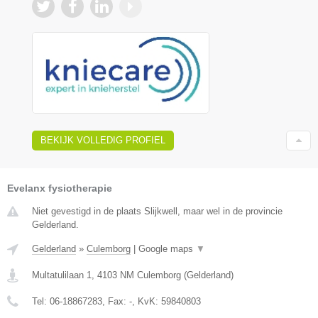
BEKIJK VOLLEDIG PROFIEL
Evelanx fysiotherapie
Niet gevestigd in de plaats Slijkwell, maar wel in de provincie
Gelderland.
Gelderland
»
Culemborg
|
Google maps
▼
Multatulilaan 1
,
4103 NM
Culemborg
(
Gelderland
)
Tel:
06-18867283
, Fax:
-
, KvK:
59840803