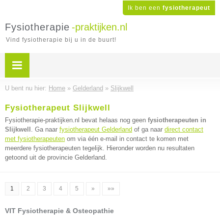
Ik ben een
fysiotherapeut
Fysiotherapie
-praktijken.nl
Vind fysiotherapie bij u in de buurt!
U bent nu hier:
Home
»
Gelderland
»
Slijkwell
Fysiotherapeut Slijkwell
Fysiotherapie-praktijken.nl bevat helaas nog geen
fysiotherapeuten in
Slijkwell
. Ga naar
fysiotherapeut Gelderland
of ga naar
direct contact
met fysiotherapeuten
om via één e-mail in contact te komen met
meerdere fysiotherapeuten tegelijk. Hieronder worden nu resultaten
getoond uit de provincie Gelderland.
1
2
3
4
5
»
»»
VIT Fysiotherapie & Osteopathie