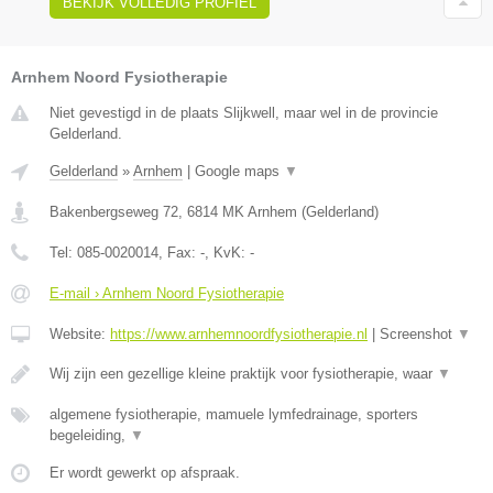
BEKIJK VOLLEDIG PROFIEL
Arnhem Noord Fysiotherapie
Niet gevestigd in de plaats Slijkwell, maar wel in de provincie
Gelderland.
Gelderland
»
Arnhem
|
Google maps
▼
Bakenbergseweg 72
,
6814 MK
Arnhem
(
Gelderland
)
Tel:
085-0020014
, Fax:
-
, KvK:
-
E-mail › Arnhem Noord Fysiotherapie
Website:
https://www.arnhemnoordfysiotherapie.nl
|
Screenshot
▼
Wij zijn een gezellige kleine praktijk voor fysiotherapie, waar
▼
algemene fysiotherapie, mamuele lymfedrainage, sporters
begeleiding,
▼
Er wordt gewerkt op afspraak.