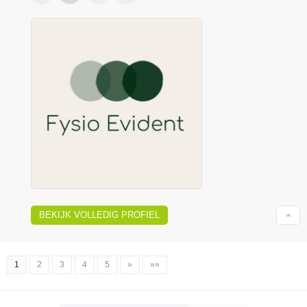
BEKIJK VOLLEDIG PROFIEL
1
2
3
4
5
»
»»