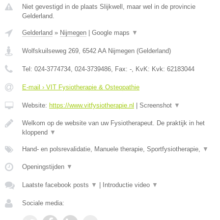
Niet gevestigd in de plaats Slijkwell, maar wel in de provincie
Gelderland.
Gelderland
»
Nijmegen
|
Google maps
▼
Wolfskuilseweg 269
,
6542 AA
Nijmegen
(
Gelderland
)
Tel:
024-3774734, 024-3739486
, Fax:
-
, KvK:
Kvk: 62183044
E-mail › VIT Fysiotherapie & Osteopathie
Website:
https://www.vitfysiotherapie.nl
|
Screenshot
▼
Welkom op de website van uw Fysiotherapeut. De praktijk in het
kloppend
▼
Hand- en polsrevalidatie, Manuele therapie, Sportfysiotherapie,
▼
Openingstijden
▼
Laatste facebook posts
▼
|
Introductie video
▼
Sociale media: