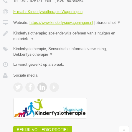
Tel:
0317-426121
, Fax:
-
, KvK:
50784854
E-mail › Kinderfysiotherapie Wageningen
Website:
https://www.kinderfysiowageningen.nl
|
Screenshot
▼
Kinderfysiotherapie; spelenderwijs oefenen van zintuigen en
motoriek.
▼
Kinderfysiotherapie, Sensorische informatieverwerking,
Bekkenfysiotherapie
▼
Er wordt gewerkt op afspraak.
Sociale media:
BEKIJK VOLLEDIG PROFIEL