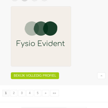
BEKIJK VOLLEDIG PROFIEL
1
2
3
4
5
»
»»