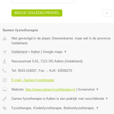
BEKIJK VOLLEDIG PROFIEL
Samen fysiotherapie
Niet gevestigd in de plaats Steenenkamer, maar wel in de provincie
Gelderland.
Gelderland
»
Aalten
|
Google maps
▼
Nassaustraat 5-01
,
7121 DG
Aalten
(
Gelderland
)
Tel:
0543-216007
, Fax:
-
, KvK:
63506270
E-mail › Samen fysiotherapie
Website:
http://www.samen-fysiotherapie.nl
|
Screenshot
▼
Samen fysiotherapie in Aalten is een praktijk met verschillende
▼
Fysiotherapie, Kinderfysiotherapie, Bekkenfysiotherapie,
▼