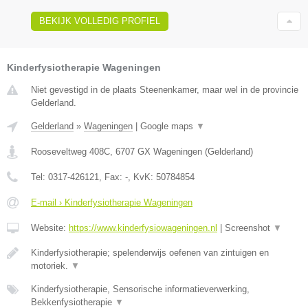
BEKIJK VOLLEDIG PROFIEL
Kinderfysiotherapie Wageningen
Niet gevestigd in de plaats Steenenkamer, maar wel in de provincie
Gelderland.
Gelderland
»
Wageningen
|
Google maps
▼
Rooseveltweg 408C
,
6707 GX
Wageningen
(
Gelderland
)
Tel:
0317-426121
, Fax:
-
, KvK:
50784854
E-mail › Kinderfysiotherapie Wageningen
Website:
https://www.kinderfysiowageningen.nl
|
Screenshot
▼
Kinderfysiotherapie; spelenderwijs oefenen van zintuigen en
motoriek.
▼
Kinderfysiotherapie, Sensorische informatieverwerking,
Bekkenfysiotherapie
▼