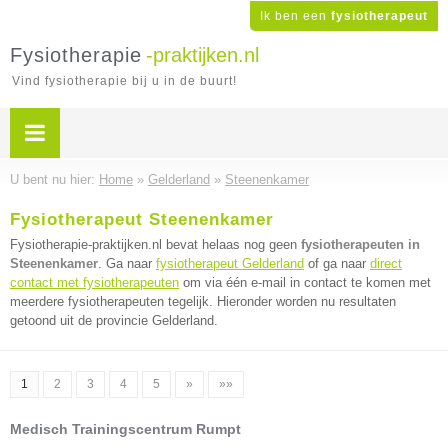
Ik ben een
fysiotherapeut
Fysiotherapie
-praktijken.nl
Vind fysiotherapie bij u in de buurt!
U bent nu hier:
Home
»
Gelderland
»
Steenenkamer
Fysiotherapeut Steenenkamer
Fysiotherapie-praktijken.nl bevat helaas nog geen
fysiotherapeuten in
Steenenkamer
. Ga naar
fysiotherapeut Gelderland
of ga naar
direct
contact met fysiotherapeuten
om via één e-mail in contact te komen met
meerdere fysiotherapeuten tegelijk. Hieronder worden nu resultaten
getoond uit de provincie Gelderland.
1
2
3
4
5
»
»»
Medisch Trainingscentrum Rumpt