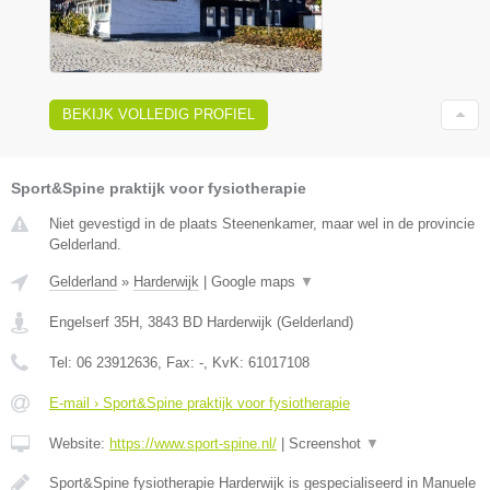
BEKIJK VOLLEDIG PROFIEL
Sport&Spine praktijk voor fysiotherapie
Niet gevestigd in de plaats Steenenkamer, maar wel in de provincie
Gelderland.
Gelderland
»
Harderwijk
|
Google maps
▼
Engelserf 35H
,
3843 BD
Harderwijk
(
Gelderland
)
Tel:
06 23912636
, Fax:
-
, KvK:
61017108
E-mail › Sport&Spine praktijk voor fysiotherapie
Website:
https://www.sport-spine.nl/
|
Screenshot
▼
Sport&Spine fysiotherapie Harderwijk is gespecialiseerd in Manuele