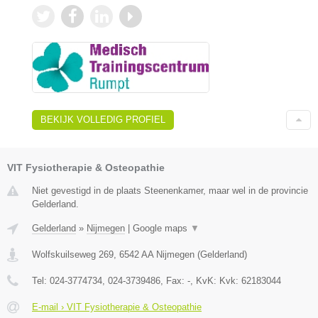
BEKIJK VOLLEDIG PROFIEL
VIT Fysiotherapie & Osteopathie
Niet gevestigd in de plaats Steenenkamer, maar wel in de provincie
Gelderland.
Gelderland
»
Nijmegen
|
Google maps
▼
Wolfskuilseweg 269
,
6542 AA
Nijmegen
(
Gelderland
)
Tel:
024-3774734, 024-3739486
, Fax:
-
, KvK:
Kvk: 62183044
E-mail › VIT Fysiotherapie & Osteopathie