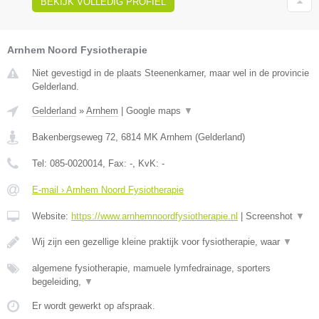
BEKIJK VOLLEDIG PROFIEL
Arnhem Noord Fysiotherapie
Niet gevestigd in de plaats Steenenkamer, maar wel in de provincie
Gelderland.
Gelderland
»
Arnhem
|
Google maps
▼
Bakenbergseweg 72
,
6814 MK
Arnhem
(
Gelderland
)
Tel:
085-0020014
, Fax:
-
, KvK:
-
E-mail › Arnhem Noord Fysiotherapie
Website:
https://www.arnhemnoordfysiotherapie.nl
|
Screenshot
▼
Wij zijn een gezellige kleine praktijk voor fysiotherapie, waar
▼
algemene fysiotherapie, mamuele lymfedrainage, sporters
begeleiding,
▼
Er wordt gewerkt op afspraak.