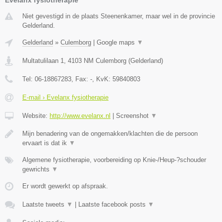
Niet gevestigd in de plaats Steenenkamer, maar wel in de provincie
Gelderland.
Gelderland
»
Culemborg
|
Google maps
▼
Multatulilaan 1
,
4103 NM
Culemborg
(
Gelderland
)
Tel:
06-18867283
, Fax:
-
, KvK:
59840803
E-mail › Evelanx fysiotherapie
Website:
http://www.evelanx.nl
|
Screenshot
▼
Mijn benadering van de ongemakken/klachten die de persoon
ervaart is dat ik
▼
Algemene fysiotherapie, voorbereiding op Knie-/Heup-?schouder
gewrichts
▼
Er wordt gewerkt op afspraak.
Laatste tweets
▼
|
Laatste facebook posts
▼