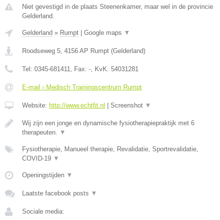
Niet gevestigd in de plaats Steenenkamer, maar wel in de provincie
Gelderland.
Gelderland
»
Rumpt
|
Google maps
▼
Roodseweg 5
,
4156 AP
Rumpt
(
Gelderland
)
Tel:
0345-681411
, Fax:
-
, KvK:
54031281
E-mail › Medisch Trainingscentrum Rumpt
Website:
http://www.echtfit.nl
|
Screenshot
▼
Wij zijn een jonge en dynamische fysiotherapiepraktijk met 6
therapeuten.
▼
Fysiotherapie, Manueel therapie, Revalidatie, Sportrevalidatie,
COVID-19
▼
Openingstijden
▼
Laatste facebook posts
▼
Sociale media: