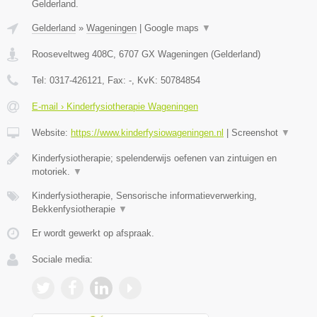
Gelderland.
Gelderland
»
Wageningen
|
Google maps
▼
Rooseveltweg 408C
,
6707 GX
Wageningen
(
Gelderland
)
Tel:
0317-426121
, Fax:
-
, KvK:
50784854
E-mail › Kinderfysiotherapie Wageningen
Website:
https://www.kinderfysiowageningen.nl
|
Screenshot
▼
Kinderfysiotherapie; spelenderwijs oefenen van zintuigen en
motoriek.
▼
Kinderfysiotherapie, Sensorische informatieverwerking,
Bekkenfysiotherapie
▼
Er wordt gewerkt op afspraak.
Sociale media: