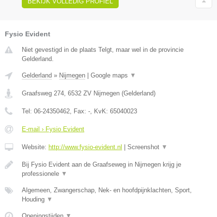
BEKIJK VOLLEDIG PROFIEL
Fysio Evident
Niet gevestigd in de plaats Telgt, maar wel in de provincie
Gelderland.
Gelderland
»
Nijmegen
|
Google maps
▼
Graafsweg 274
,
6532 ZV
Nijmegen
(
Gelderland
)
Tel:
06-24350462
, Fax:
-
, KvK:
65040023
E-mail › Fysio Evident
Website:
http://www.fysio-evident.nl
|
Screenshot
▼
Bij Fysio Evident aan de Graafseweg in Nijmegen krijg je
professionele
▼
Algemeen, Zwangerschap, Nek- en hoofdpijnklachten, Sport,
Houding
▼
Openingstijden
▼