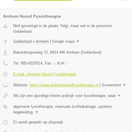
Arnhem Noord Fysiotherapie
Niet gevestigd in de plaats Telgt, maar wel in de provincie
Gelderland.
Gelderland
»
Arnhem
|
Google maps
▼
Bakenbergseweg 72
,
6814 MK
Arnhem
(
Gelderland
)
Tel:
085-0020014
, Fax:
-
, KvK:
-
E-mail › Arnhem Noord Fysiotherapie
Website:
https://www.arnhemnoordfysiotherapie.nl
|
Screenshot
▼
Wij zijn een gezellige kleine praktijk voor fysiotherapie, waar
▼
algemene fysiotherapie, mamuele lymfedrainage, sporters
begeleiding,
▼
Er wordt gewerkt op afspraak.