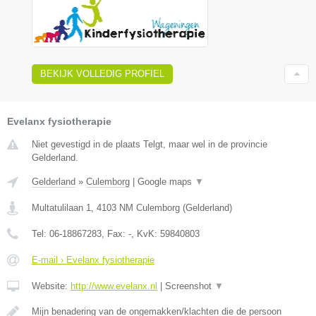
BEKIJK VOLLEDIG PROFIEL
Evelanx fysiotherapie
Niet gevestigd in de plaats Telgt, maar wel in de provincie
Gelderland.
Gelderland
»
Culemborg
|
Google maps
▼
Multatulilaan 1
,
4103 NM
Culemborg
(
Gelderland
)
Tel:
06-18867283
, Fax:
-
, KvK:
59840803
E-mail › Evelanx fysiotherapie
Website:
http://www.evelanx.nl
|
Screenshot
▼
Mijn benadering van de ongemakken/klachten die de persoon