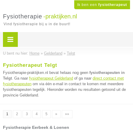
Ik ben een
fysiotherapeut
Fysiotherapie
-praktijken.nl
Vind fysiotherapie bij u in de buurt!
U bent nu hier:
Home
»
Gelderland
»
Telgt
Fysiotherapeut Telgt
Fysiotherapie-praktijken.nl bevat helaas nog geen
fysiotherapeuten in
Telgt
. Ga naar
fysiotherapeut Gelderland
of ga naar
direct contact met
fysiotherapeuten
om via één e-mail in contact te komen met meerdere
fysiotherapeuten tegelijk. Hieronder worden nu resultaten getoond uit de
provincie Gelderland.
1
2
3
4
5
»
»»
Fysiotherapie Eerbeek & Loenen