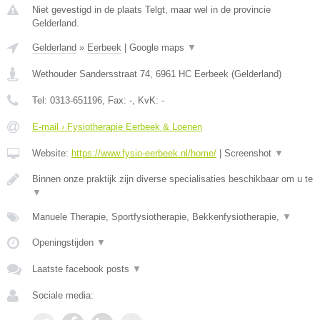
Niet gevestigd in de plaats Telgt, maar wel in de provincie
Gelderland.
Gelderland
»
Eerbeek
|
Google maps
▼
Wethouder Sandersstraat 74
,
6961 HC
Eerbeek
(
Gelderland
)
Tel:
0313-651196
, Fax:
-
, KvK:
-
E-mail › Fysiotherapie Eerbeek & Loenen
Website:
https://www.fysio-eerbeek.nl/home/
|
Screenshot
▼
Binnen onze praktijk zijn diverse specialisaties beschikbaar om u te
▼
Manuele Therapie, Sportfysiotherapie, Bekkenfysiotherapie,
▼
Openingstijden
▼
Laatste facebook posts
▼
Sociale media: