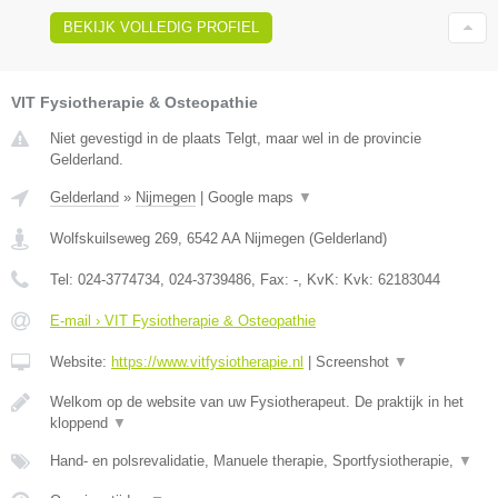
BEKIJK VOLLEDIG PROFIEL
VIT Fysiotherapie & Osteopathie
Niet gevestigd in de plaats Telgt, maar wel in de provincie
Gelderland.
Gelderland
»
Nijmegen
|
Google maps
▼
Wolfskuilseweg 269
,
6542 AA
Nijmegen
(
Gelderland
)
Tel:
024-3774734, 024-3739486
, Fax:
-
, KvK:
Kvk: 62183044
E-mail › VIT Fysiotherapie & Osteopathie
Website:
https://www.vitfysiotherapie.nl
|
Screenshot
▼
Welkom op de website van uw Fysiotherapeut. De praktijk in het
kloppend
▼
Hand- en polsrevalidatie, Manuele therapie, Sportfysiotherapie,
▼