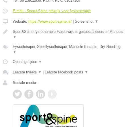
Tel:
06 23912636
, Fax:
-
, KvK:
61017108
E-mail › Sport&Spine praktijk voor fysiotherapie
Website:
https://www.sport-spine.nl/
|
Screenshot
▼
Sport&Spine fysiotherapie Harderwijk is gespecialiseerd in Manuele
▼
Fysiotherapie, Sportfysiotherapie, Manuele therapie, Dry Needling,
▼
Openingstijden
▼
Laatste tweets
▼
|
Laatste facebook posts
▼
Sociale media: