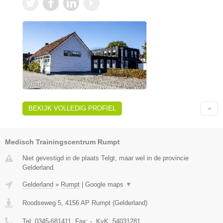
BEKIJK VOLLEDIG PROFIEL
Medisch Trainingscentrum Rumpt
Niet gevestigd in de plaats Telgt, maar wel in de provincie
Gelderland.
Gelderland
»
Rumpt
|
Google maps
▼
Roodseweg 5
,
4156 AP
Rumpt
(
Gelderland
)
Tel:
0345-681411
, Fax:
-
, KvK:
54031281