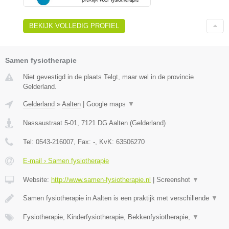
BEKIJK VOLLEDIG PROFIEL
Samen fysiotherapie
Niet gevestigd in de plaats Telgt, maar wel in de provincie
Gelderland.
Gelderland
»
Aalten
|
Google maps
▼
Nassaustraat 5-01
,
7121 DG
Aalten
(
Gelderland
)
Tel:
0543-216007
, Fax:
-
, KvK:
63506270
E-mail › Samen fysiotherapie
Website:
http://www.samen-fysiotherapie.nl
|
Screenshot
▼
Samen fysiotherapie in Aalten is een praktijk met verschillende
▼
Fysiotherapie, Kinderfysiotherapie, Bekkenfysiotherapie,
▼