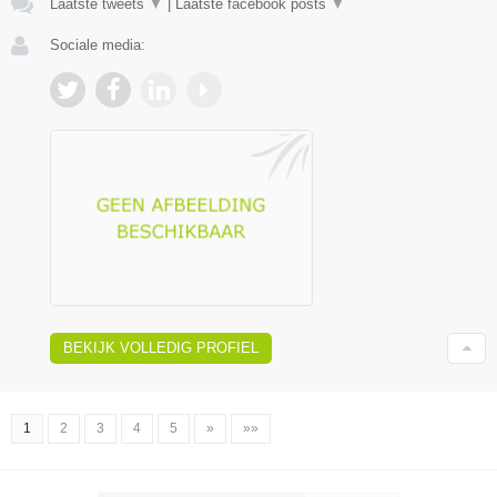
Laatste tweets
▼
|
Laatste facebook posts
▼
Sociale media:
BEKIJK VOLLEDIG PROFIEL
1
2
3
4
5
»
»»