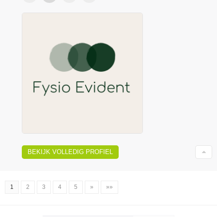
BEKIJK VOLLEDIG PROFIEL
1
2
3
4
5
»
»»