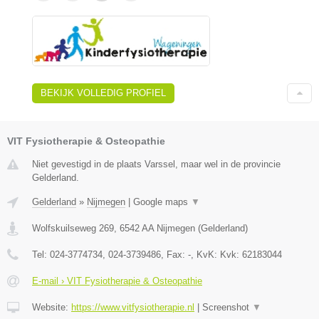
BEKIJK VOLLEDIG PROFIEL
VIT Fysiotherapie & Osteopathie
Niet gevestigd in de plaats Varssel, maar wel in de provincie
Gelderland.
Gelderland
»
Nijmegen
|
Google maps
▼
Wolfskuilseweg 269
,
6542 AA
Nijmegen
(
Gelderland
)
Tel:
024-3774734, 024-3739486
, Fax:
-
, KvK:
Kvk: 62183044
E-mail › VIT Fysiotherapie & Osteopathie
Website:
https://www.vitfysiotherapie.nl
|
Screenshot
▼