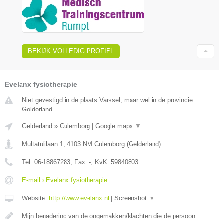
BEKIJK VOLLEDIG PROFIEL
Evelanx fysiotherapie
Niet gevestigd in de plaats Varssel, maar wel in de provincie
Gelderland.
Gelderland
»
Culemborg
|
Google maps
▼
Multatulilaan 1
,
4103 NM
Culemborg
(
Gelderland
)
Tel:
06-18867283
, Fax:
-
, KvK:
59840803
E-mail › Evelanx fysiotherapie
Website:
http://www.evelanx.nl
|
Screenshot
▼
Mijn benadering van de ongemakken/klachten die de persoon