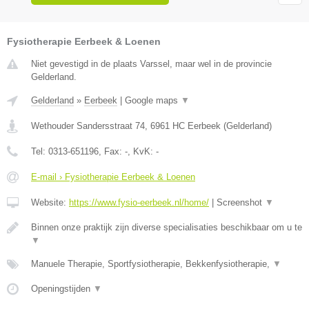
Fysiotherapie Eerbeek & Loenen
Niet gevestigd in de plaats Varssel, maar wel in de provincie
Gelderland.
Gelderland
»
Eerbeek
|
Google maps
▼
Wethouder Sandersstraat 74
,
6961 HC
Eerbeek
(
Gelderland
)
Tel:
0313-651196
, Fax:
-
, KvK:
-
E-mail › Fysiotherapie Eerbeek & Loenen
Website:
https://www.fysio-eerbeek.nl/home/
|
Screenshot
▼
Binnen onze praktijk zijn diverse specialisaties beschikbaar om u te
▼
Manuele Therapie, Sportfysiotherapie, Bekkenfysiotherapie,
▼
Openingstijden
▼