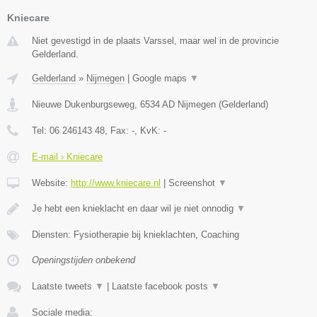
Kniecare
Niet gevestigd in de plaats Varssel, maar wel in de provincie
Gelderland.
Gelderland
»
Nijmegen
|
Google maps
▼
Nieuwe Dukenburgseweg
,
6534 AD
Nijmegen
(
Gelderland
)
Tel:
06 246143 48
, Fax:
-
, KvK:
-
E-mail › Kniecare
Website:
http://www.kniecare.nl
|
Screenshot
▼
Je hebt een knieklacht en daar wil je niet onnodig
▼
Diensten: Fysiotherapie bij knieklachten, Coaching
Openingstijden onbekend
Laatste tweets
▼
|
Laatste facebook posts
▼
Sociale media: