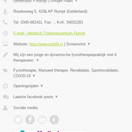
Gelderland
»
Rumpt
|
Google maps
▼
Roodseweg 5
,
4156 AP
Rumpt
(
Gelderland
)
Tel:
0345-681411
, Fax:
-
, KvK:
54031281
E-mail › Medisch Trainingscentrum Rumpt
Website:
http://www.echtfit.nl
|
Screenshot
▼
Wij zijn een jonge en dynamische fysiotherapiepraktijk met 6
therapeuten.
▼
Fysiotherapie, Manueel therapie, Revalidatie, Sportrevalidatie,
COVID-19
▼
Openingstijden
▼
Laatste facebook posts
▼
Sociale media: