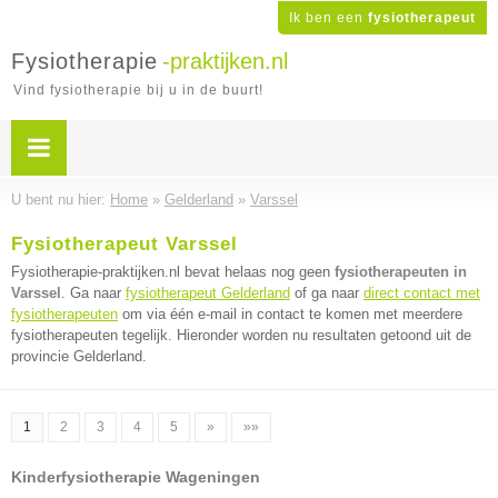
Ik ben een
fysiotherapeut
Fysiotherapie
-praktijken.nl
Vind fysiotherapie bij u in de buurt!
U bent nu hier:
Home
»
Gelderland
»
Varssel
Fysiotherapeut Varssel
Fysiotherapie-praktijken.nl bevat helaas nog geen
fysiotherapeuten in
Varssel
. Ga naar
fysiotherapeut Gelderland
of ga naar
direct contact met
fysiotherapeuten
om via één e-mail in contact te komen met meerdere
fysiotherapeuten tegelijk. Hieronder worden nu resultaten getoond uit de
provincie Gelderland.
1
2
3
4
5
»
»»
Kinderfysiotherapie Wageningen