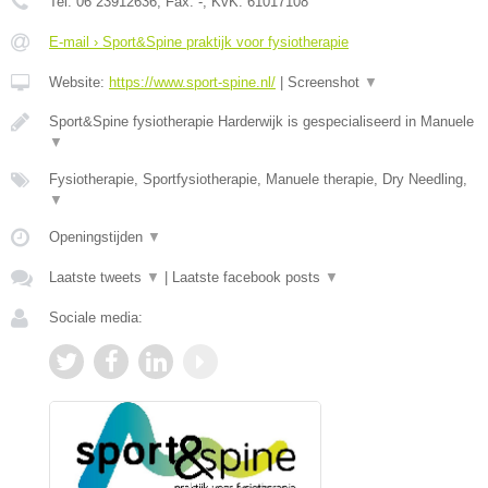
Tel:
06 23912636
, Fax:
-
, KvK:
61017108
E-mail › Sport&Spine praktijk voor fysiotherapie
Website:
https://www.sport-spine.nl/
|
Screenshot
▼
Sport&Spine fysiotherapie Harderwijk is gespecialiseerd in Manuele
▼
Fysiotherapie, Sportfysiotherapie, Manuele therapie, Dry Needling,
▼
Openingstijden
▼
Laatste tweets
▼
|
Laatste facebook posts
▼
Sociale media: