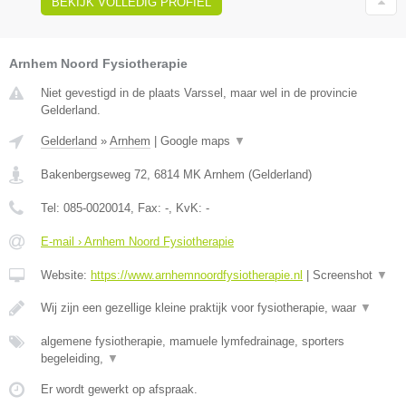
BEKIJK VOLLEDIG PROFIEL
Arnhem Noord Fysiotherapie
Niet gevestigd in de plaats Varssel, maar wel in de provincie
Gelderland.
Gelderland
»
Arnhem
|
Google maps
▼
Bakenbergseweg 72
,
6814 MK
Arnhem
(
Gelderland
)
Tel:
085-0020014
, Fax:
-
, KvK:
-
E-mail › Arnhem Noord Fysiotherapie
Website:
https://www.arnhemnoordfysiotherapie.nl
|
Screenshot
▼
Wij zijn een gezellige kleine praktijk voor fysiotherapie, waar
▼
algemene fysiotherapie, mamuele lymfedrainage, sporters
begeleiding,
▼
Er wordt gewerkt op afspraak.