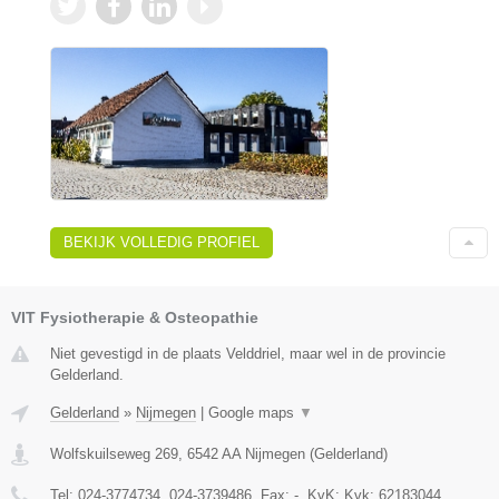
BEKIJK VOLLEDIG PROFIEL
VIT Fysiotherapie & Osteopathie
Niet gevestigd in de plaats Velddriel, maar wel in de provincie
Gelderland.
Gelderland
»
Nijmegen
|
Google maps
▼
Wolfskuilseweg 269
,
6542 AA
Nijmegen
(
Gelderland
)
Tel:
024-3774734, 024-3739486
, Fax:
-
, KvK:
Kvk: 62183044