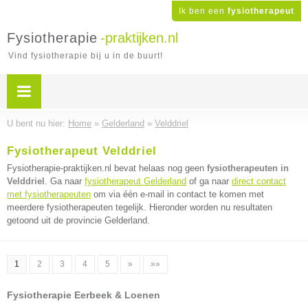
Ik ben een
fysiotherapeut
Fysiotherapie
-praktijken.nl
Vind fysiotherapie bij u in de buurt!
U bent nu hier:
Home
»
Gelderland
»
Velddriel
Fysiotherapeut Velddriel
Fysiotherapie-praktijken.nl bevat helaas nog geen
fysiotherapeuten in
Velddriel
. Ga naar
fysiotherapeut Gelderland
of ga naar
direct contact
met fysiotherapeuten
om via één e-mail in contact te komen met
meerdere fysiotherapeuten tegelijk. Hieronder worden nu resultaten
getoond uit de provincie Gelderland.
1
2
3
4
5
»
»»
Fysiotherapie Eerbeek & Loenen