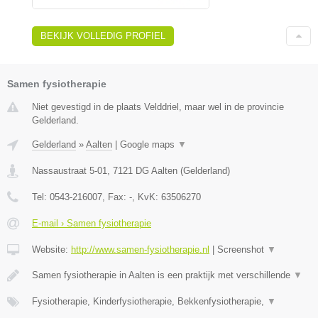
BEKIJK VOLLEDIG PROFIEL
Samen fysiotherapie
Niet gevestigd in de plaats Velddriel, maar wel in de provincie
Gelderland.
Gelderland
»
Aalten
|
Google maps
▼
Nassaustraat 5-01
,
7121 DG
Aalten
(
Gelderland
)
Tel:
0543-216007
, Fax:
-
, KvK:
63506270
E-mail › Samen fysiotherapie
Website:
http://www.samen-fysiotherapie.nl
|
Screenshot
▼
Samen fysiotherapie in Aalten is een praktijk met verschillende
▼
Fysiotherapie, Kinderfysiotherapie, Bekkenfysiotherapie,
▼