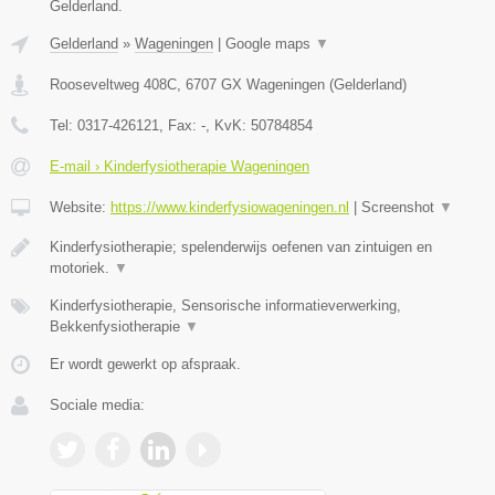
Gelderland.
Gelderland
»
Wageningen
|
Google maps
▼
Rooseveltweg 408C
,
6707 GX
Wageningen
(
Gelderland
)
Tel:
0317-426121
, Fax:
-
, KvK:
50784854
E-mail › Kinderfysiotherapie Wageningen
Website:
https://www.kinderfysiowageningen.nl
|
Screenshot
▼
Kinderfysiotherapie; spelenderwijs oefenen van zintuigen en
motoriek.
▼
Kinderfysiotherapie, Sensorische informatieverwerking,
Bekkenfysiotherapie
▼
Er wordt gewerkt op afspraak.
Sociale media: