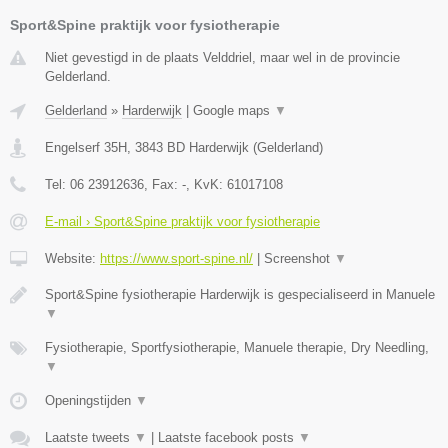
Sport&Spine praktijk voor fysiotherapie
Niet gevestigd in de plaats Velddriel, maar wel in de provincie
Gelderland.
Gelderland
»
Harderwijk
|
Google maps
▼
Engelserf 35H
,
3843 BD
Harderwijk
(
Gelderland
)
Tel:
06 23912636
, Fax:
-
, KvK:
61017108
E-mail › Sport&Spine praktijk voor fysiotherapie
Website:
https://www.sport-spine.nl/
|
Screenshot
▼
Sport&Spine fysiotherapie Harderwijk is gespecialiseerd in Manuele
▼
Fysiotherapie, Sportfysiotherapie, Manuele therapie, Dry Needling,
▼
Openingstijden
▼
Laatste tweets
▼
|
Laatste facebook posts
▼