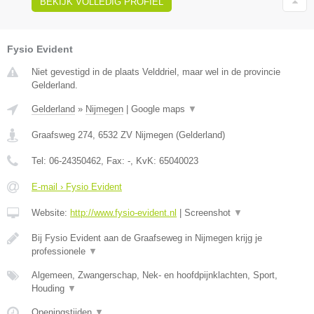
BEKIJK VOLLEDIG PROFIEL
Fysio Evident
Niet gevestigd in de plaats Velddriel, maar wel in de provincie
Gelderland.
Gelderland
»
Nijmegen
|
Google maps
▼
Graafsweg 274
,
6532 ZV
Nijmegen
(
Gelderland
)
Tel:
06-24350462
, Fax:
-
, KvK:
65040023
E-mail › Fysio Evident
Website:
http://www.fysio-evident.nl
|
Screenshot
▼
Bij Fysio Evident aan de Graafseweg in Nijmegen krijg je
professionele
▼
Algemeen, Zwangerschap, Nek- en hoofdpijnklachten, Sport,
Houding
▼
Openingstijden
▼