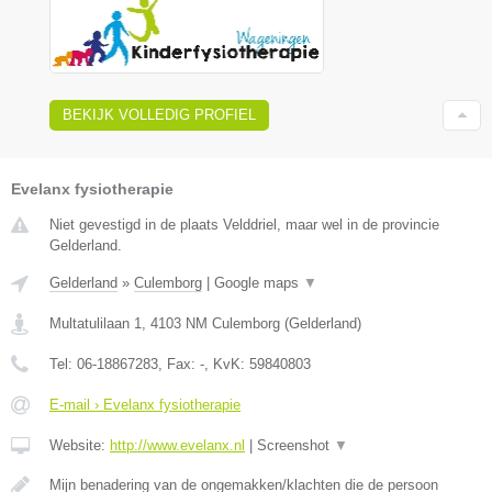
BEKIJK VOLLEDIG PROFIEL
Evelanx fysiotherapie
Niet gevestigd in de plaats Velddriel, maar wel in de provincie
Gelderland.
Gelderland
»
Culemborg
|
Google maps
▼
Multatulilaan 1
,
4103 NM
Culemborg
(
Gelderland
)
Tel:
06-18867283
, Fax:
-
, KvK:
59840803
E-mail › Evelanx fysiotherapie
Website:
http://www.evelanx.nl
|
Screenshot
▼
Mijn benadering van de ongemakken/klachten die de persoon