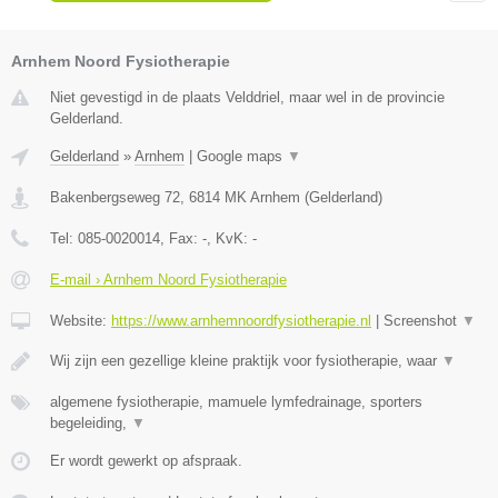
Arnhem Noord Fysiotherapie
Niet gevestigd in de plaats Velddriel, maar wel in de provincie
Gelderland.
Gelderland
»
Arnhem
|
Google maps
▼
Bakenbergseweg 72
,
6814 MK
Arnhem
(
Gelderland
)
Tel:
085-0020014
, Fax:
-
, KvK:
-
E-mail › Arnhem Noord Fysiotherapie
Website:
https://www.arnhemnoordfysiotherapie.nl
|
Screenshot
▼
Wij zijn een gezellige kleine praktijk voor fysiotherapie, waar
▼
algemene fysiotherapie, mamuele lymfedrainage, sporters
begeleiding,
▼
Er wordt gewerkt op afspraak.