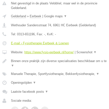
Niet gevestigd in de plaats Velddriel, maar wel in de provincie
Gelderland.
Gelderland
»
Eerbeek
|
Google maps
▼
Wethouder Sandersstraat 74
,
6961 HC
Eerbeek
(
Gelderland
)
Tel:
0313-651196
, Fax:
-
, KvK:
-
E-mail › Fysiotherapie Eerbeek & Loenen
Website:
https://www.fysio-eerbeek.nl/home/
|
Screenshot
▼
Binnen onze praktijk zijn diverse specialisaties beschikbaar om u te
▼
Manuele Therapie, Sportfysiotherapie, Bekkenfysiotherapie,
▼
Openingstijden
▼
Laatste facebook posts
▼
Sociale media: