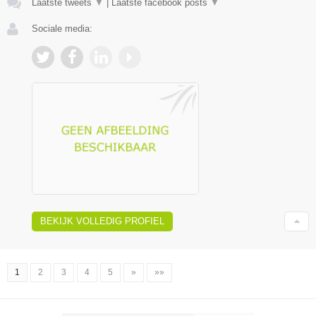
Laatste tweets
▼
|
Laatste facebook posts
▼
Sociale media:
BEKIJK VOLLEDIG PROFIEL
1
2
3
4
5
»
»»