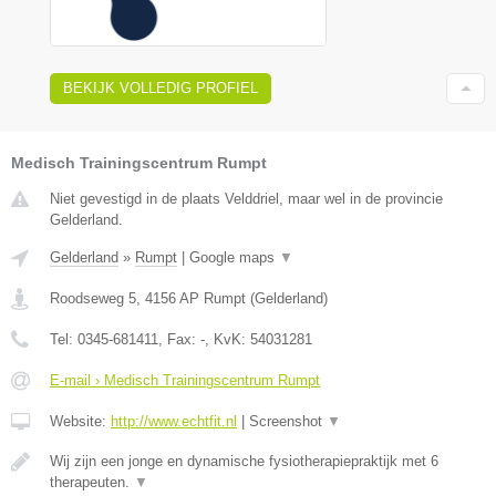
BEKIJK VOLLEDIG PROFIEL
Medisch Trainingscentrum Rumpt
Niet gevestigd in de plaats Velddriel, maar wel in de provincie
Gelderland.
Gelderland
»
Rumpt
|
Google maps
▼
Roodseweg 5
,
4156 AP
Rumpt
(
Gelderland
)
Tel:
0345-681411
, Fax:
-
, KvK:
54031281
E-mail › Medisch Trainingscentrum Rumpt
Website:
http://www.echtfit.nl
|
Screenshot
▼
Wij zijn een jonge en dynamische fysiotherapiepraktijk met 6
therapeuten.
▼