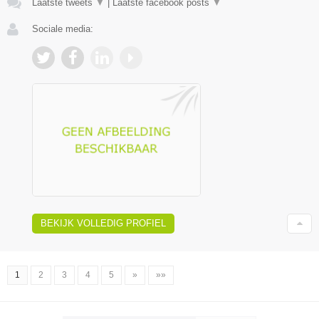
Laatste tweets
▼
|
Laatste facebook posts
▼
Sociale media:
BEKIJK VOLLEDIG PROFIEL
1
2
3
4
5
»
»»