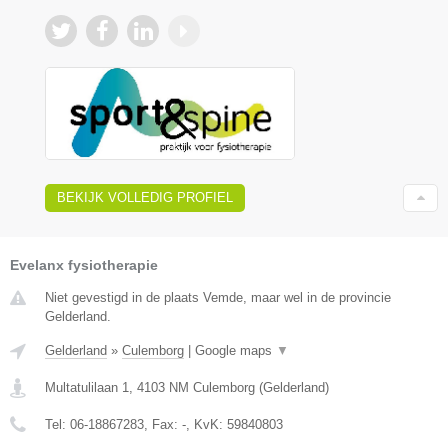
BEKIJK VOLLEDIG PROFIEL
Evelanx fysiotherapie
Niet gevestigd in de plaats Vemde, maar wel in de provincie
Gelderland.
Gelderland
»
Culemborg
|
Google maps
▼
Multatulilaan 1
,
4103 NM
Culemborg
(
Gelderland
)
Tel:
06-18867283
, Fax:
-
, KvK:
59840803