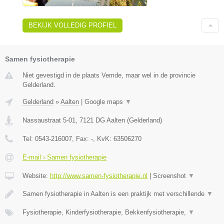
BEKIJK VOLLEDIG PROFIEL
Samen fysiotherapie
Niet gevestigd in de plaats Vemde, maar wel in de provincie
Gelderland.
Gelderland
»
Aalten
|
Google maps
▼
Nassaustraat 5-01
,
7121 DG
Aalten
(
Gelderland
)
Tel:
0543-216007
, Fax:
-
, KvK:
63506270
E-mail › Samen fysiotherapie
Website:
http://www.samen-fysiotherapie.nl
|
Screenshot
▼
Samen fysiotherapie in Aalten is een praktijk met verschillende
▼
Fysiotherapie, Kinderfysiotherapie, Bekkenfysiotherapie,
▼