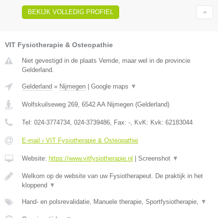
BEKIJK VOLLEDIG PROFIEL
VIT Fysiotherapie & Osteopathie
Niet gevestigd in de plaats Vemde, maar wel in de provincie
Gelderland.
Gelderland
»
Nijmegen
|
Google maps
▼
Wolfskuilseweg 269
,
6542 AA
Nijmegen
(
Gelderland
)
Tel:
024-3774734, 024-3739486
, Fax:
-
, KvK:
Kvk: 62183044
E-mail › VIT Fysiotherapie & Osteopathie
Website:
https://www.vitfysiotherapie.nl
|
Screenshot
▼
Welkom op de website van uw Fysiotherapeut. De praktijk in het
kloppend
▼
Hand- en polsrevalidatie, Manuele therapie, Sportfysiotherapie,
▼