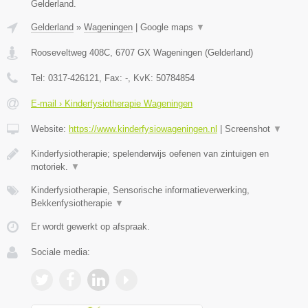
Gelderland.
Gelderland
»
Wageningen
|
Google maps
▼
Rooseveltweg 408C
,
6707 GX
Wageningen
(
Gelderland
)
Tel:
0317-426121
, Fax:
-
, KvK:
50784854
E-mail › Kinderfysiotherapie Wageningen
Website:
https://www.kinderfysiowageningen.nl
|
Screenshot
▼
Kinderfysiotherapie; spelenderwijs oefenen van zintuigen en
motoriek.
▼
Kinderfysiotherapie, Sensorische informatieverwerking,
Bekkenfysiotherapie
▼
Er wordt gewerkt op afspraak.
Sociale media: