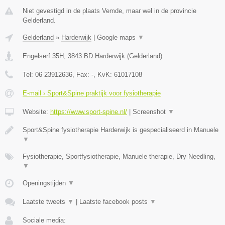
Niet gevestigd in de plaats Vemde, maar wel in de provincie
Gelderland.
Gelderland
»
Harderwijk
|
Google maps
▼
Engelserf 35H
,
3843 BD
Harderwijk
(
Gelderland
)
Tel:
06 23912636
, Fax:
-
, KvK:
61017108
E-mail › Sport&Spine praktijk voor fysiotherapie
Website:
https://www.sport-spine.nl/
|
Screenshot
▼
Sport&Spine fysiotherapie Harderwijk is gespecialiseerd in Manuele
▼
Fysiotherapie, Sportfysiotherapie, Manuele therapie, Dry Needling,
▼
Openingstijden
▼
Laatste tweets
▼
|
Laatste facebook posts
▼
Sociale media: