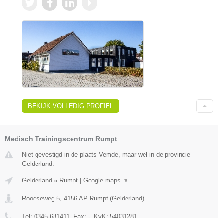
BEKIJK VOLLEDIG PROFIEL
Medisch Trainingscentrum Rumpt
Niet gevestigd in de plaats Vemde, maar wel in de provincie
Gelderland.
Gelderland
»
Rumpt
|
Google maps
▼
Roodseweg 5
,
4156 AP
Rumpt
(
Gelderland
)
Tel:
0345-681411
, Fax:
-
, KvK:
54031281