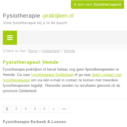
Ik ben een
fysiotherapeut
Fysiotherapie
-praktijken.nl
Vind fysiotherapie bij u in de buurt!
U bent nu hier:
Home
»
Gelderland
»
Vemde
Fysiotherapeut Vemde
Fysiotherapie-praktijken.nl bevat helaas nog geen
fysiotherapeuten in
Vemde
. Ga naar
fysiotherapeut Gelderland
of ga naar
direct contact met
fysiotherapeuten
om via één e-mail in contact te komen met meerdere
fysiotherapeuten tegelijk. Hieronder worden nu resultaten getoond uit de
provincie Gelderland.
1
2
3
4
5
»
»»
Fysiotherapie Eerbeek & Loenen