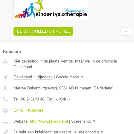
BEKIJK VOLLEDIG PROFIEL
Kniecare
Niet gevestigd in de plaats Vemde, maar wel in de provincie
Gelderland.
Gelderland
»
Nijmegen
|
Google maps
▼
Nieuwe Dukenburgseweg
,
6534 AD
Nijmegen
(
Gelderland
)
Tel:
06 246143 48
, Fax:
-
, KvK:
-
E-mail › Kniecare
Website:
http://www.kniecare.nl
|
Screenshot
▼
Je hebt een knieklacht en daar wil je niet onnodig
▼