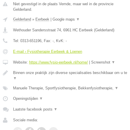
Niet gevestigd in de plaats Vemde, maar wel in de provincie
Gelderland.
Gelderland
»
Eerbeek
|
Google maps
▼
Wethouder Sandersstraat 74
,
6961 HC
Eerbeek
(
Gelderland
)
Tel:
0313-651196
, Fax:
-
, KvK:
-
E-mail › Fysiotherapie Eerbeek & Loenen
Website:
https://www.fysio-eerbeek.nl/home/
|
Screenshot
▼
Binnen onze praktijk zijn diverse specialisaties beschikbaar om u te
▼
Manuele Therapie, Sportfysiotherapie, Bekkenfysiotherapie,
▼
Openingstijden
▼
Laatste facebook posts
▼
Sociale media: