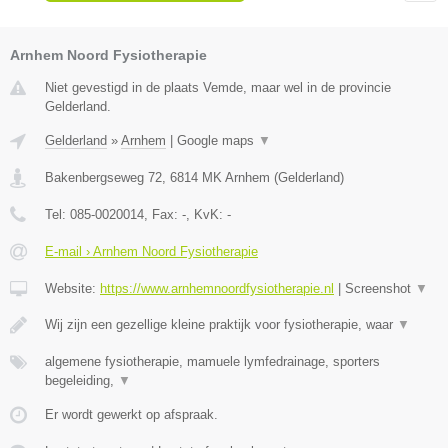
Arnhem Noord Fysiotherapie
Niet gevestigd in de plaats Vemde, maar wel in de provincie
Gelderland.
Gelderland
»
Arnhem
|
Google maps
▼
Bakenbergseweg 72
,
6814 MK
Arnhem
(
Gelderland
)
Tel:
085-0020014
, Fax:
-
, KvK:
-
E-mail › Arnhem Noord Fysiotherapie
Website:
https://www.arnhemnoordfysiotherapie.nl
|
Screenshot
▼
Wij zijn een gezellige kleine praktijk voor fysiotherapie, waar
▼
algemene fysiotherapie, mamuele lymfedrainage, sporters
begeleiding,
▼
Er wordt gewerkt op afspraak.