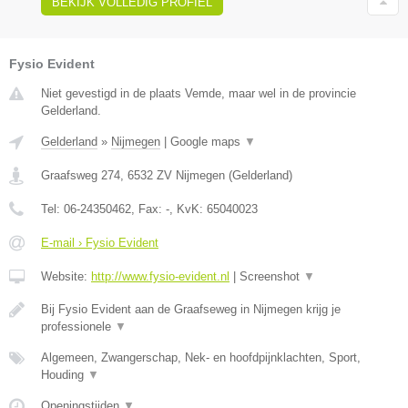
BEKIJK VOLLEDIG PROFIEL
Fysio Evident
Niet gevestigd in de plaats Vemde, maar wel in de provincie
Gelderland.
Gelderland
»
Nijmegen
|
Google maps
▼
Graafsweg 274
,
6532 ZV
Nijmegen
(
Gelderland
)
Tel:
06-24350462
, Fax:
-
, KvK:
65040023
E-mail › Fysio Evident
Website:
http://www.fysio-evident.nl
|
Screenshot
▼
Bij Fysio Evident aan de Graafseweg in Nijmegen krijg je
professionele
▼
Algemeen, Zwangerschap, Nek- en hoofdpijnklachten, Sport,
Houding
▼
Openingstijden
▼