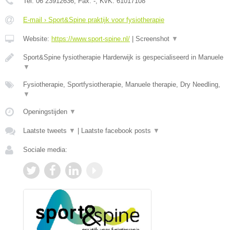
Tel:
06 23912636
, Fax:
-
, KvK:
61017108
E-mail › Sport&Spine praktijk voor fysiotherapie
Website:
https://www.sport-spine.nl/
|
Screenshot
▼
Sport&Spine fysiotherapie Harderwijk is gespecialiseerd in Manuele
▼
Fysiotherapie, Sportfysiotherapie, Manuele therapie, Dry Needling,
▼
Openingstijden
▼
Laatste tweets
▼
|
Laatste facebook posts
▼
Sociale media: