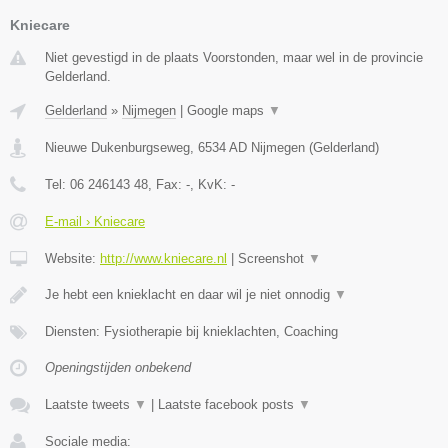
Kniecare
Niet gevestigd in de plaats Voorstonden, maar wel in de provincie
Gelderland.
Gelderland
»
Nijmegen
|
Google maps
▼
Nieuwe Dukenburgseweg
,
6534 AD
Nijmegen
(
Gelderland
)
Tel:
06 246143 48
, Fax:
-
, KvK:
-
E-mail › Kniecare
Website:
http://www.kniecare.nl
|
Screenshot
▼
Je hebt een knieklacht en daar wil je niet onnodig
▼
Diensten: Fysiotherapie bij knieklachten, Coaching
Openingstijden onbekend
Laatste tweets
▼
|
Laatste facebook posts
▼
Sociale media: