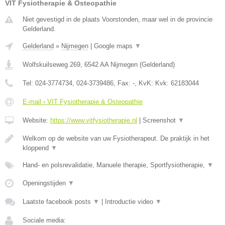
VIT Fysiotherapie & Osteopathie
Niet gevestigd in de plaats Voorstonden, maar wel in de provincie
Gelderland.
Gelderland
»
Nijmegen
|
Google maps
▼
Wolfskuilseweg 269
,
6542 AA
Nijmegen
(
Gelderland
)
Tel:
024-3774734, 024-3739486
, Fax:
-
, KvK:
Kvk: 62183044
E-mail › VIT Fysiotherapie & Osteopathie
Website:
https://www.vitfysiotherapie.nl
|
Screenshot
▼
Welkom op de website van uw Fysiotherapeut. De praktijk in het
kloppend
▼
Hand- en polsrevalidatie, Manuele therapie, Sportfysiotherapie,
▼
Openingstijden
▼
Laatste facebook posts
▼
|
Introductie video
▼
Sociale media: