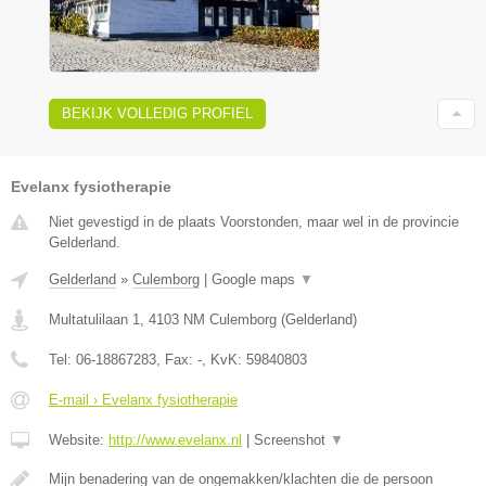
BEKIJK VOLLEDIG PROFIEL
Evelanx fysiotherapie
Niet gevestigd in de plaats Voorstonden, maar wel in de provincie
Gelderland.
Gelderland
»
Culemborg
|
Google maps
▼
Multatulilaan 1
,
4103 NM
Culemborg
(
Gelderland
)
Tel:
06-18867283
, Fax:
-
, KvK:
59840803
E-mail › Evelanx fysiotherapie
Website:
http://www.evelanx.nl
|
Screenshot
▼
Mijn benadering van de ongemakken/klachten die de persoon