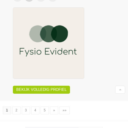
BEKIJK VOLLEDIG PROFIEL
1
2
3
4
5
»
»»