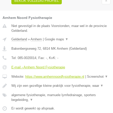
BEKIJK VOLLEDIG PROFIEL
Arnhem Noord Fysiotherapie
Niet gevestigd in de plaats Voorstonden, maar wel in de provincie
Gelderland.
Gelderland
»
Arnhem
|
Google maps
▼
Bakenbergseweg 72
,
6814 MK
Arnhem
(
Gelderland
)
Tel:
085-0020014
, Fax:
-
, KvK:
-
E-mail › Arnhem Noord Fysiotherapie
Website:
https://www.arnhemnoordfysiotherapie.nl
|
Screenshot
▼
Wij zijn een gezellige kleine praktijk voor fysiotherapie, waar
▼
algemene fysiotherapie, mamuele lymfedrainage, sporters
begeleiding,
▼
Er wordt gewerkt op afspraak.