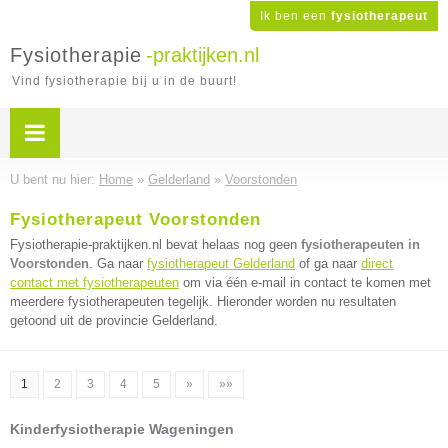
Ik ben een
fysiotherapeut
Fysiotherapie
-praktijken.nl
Vind fysiotherapie bij u in de buurt!
U bent nu hier:
Home
»
Gelderland
»
Voorstonden
Fysiotherapeut Voorstonden
Fysiotherapie-praktijken.nl bevat helaas nog geen
fysiotherapeuten in
Voorstonden
. Ga naar
fysiotherapeut Gelderland
of ga naar
direct
contact met fysiotherapeuten
om via één e-mail in contact te komen met
meerdere fysiotherapeuten tegelijk. Hieronder worden nu resultaten
getoond uit de provincie Gelderland.
1
2
3
4
5
»
»»
Kinderfysiotherapie Wageningen