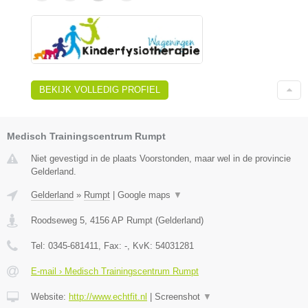
BEKIJK VOLLEDIG PROFIEL
Medisch Trainingscentrum Rumpt
Niet gevestigd in de plaats Voorstonden, maar wel in de provincie
Gelderland.
Gelderland
»
Rumpt
|
Google maps
▼
Roodseweg 5
,
4156 AP
Rumpt
(
Gelderland
)
Tel:
0345-681411
, Fax:
-
, KvK:
54031281
E-mail › Medisch Trainingscentrum Rumpt
Website:
http://www.echtfit.nl
|
Screenshot
▼